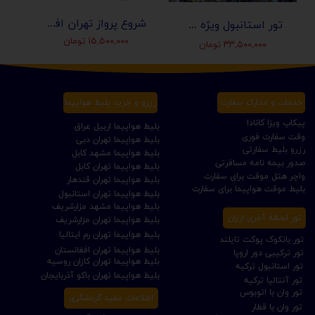
شروع پرواز تهران افغانستان (کابل-مزارشریف-هرات-قندهار)
تور استانبول ویژه عید نوروز 1405 | مجری مستقیم ✈️
۱۵,۵۰۰,۰۰۰ تومان
۳۳,۵۰۰,۰۰۰ تومان
خدمات و مدارک سفارت
رزرو و خرید بلیط هواپیما
پیکاپ ویزا کانادا
بلیط هواپیما اربیل عراق
وقت سفارت فوری
بلیط هواپیما تهران دبی
رزرو بلیط سفارتی
بلیط هواپیما مشهد کابل
صدور بیمه نامه مسافرتی
بلیط هواپیما تهران کابل
واچر هتل موقت برای سفارت
بلیط هواپیما تهران قندهار
بلیط موقت هواپیما برای سفارت
بلیط هواپیما تهران استانبول
بلیط هواپیما مشهد مزارشریف
تور لحظه آخری ارزان
بلیط هواپیما تهران مزارشریف
بلیط هواپیما تهران رم ایتالیا
تور بانکوک پوکت تایلند
بلیط هواپیما تهران افغانستان
تور ترکیبی دور اروپا
بلیط هواپیما تهران کازان روسیه
تور استانبول ترکیه
بلیط هواپیما تهران باکو آذربایجان
تور آنتالیا ترکیه
تور وان با اتوبوس
اطلاعات مفید گردشگری
تور وان با قطار