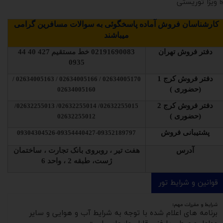
️ ویزا توریستی
کارشناسان فروش آماده پاسخگوئی به سوالات مسافرین گرامی
میباشند
دفتر فروش تهران
02191690083
خط مستقیم
427 40 44
0935
دفتر فروش کرج 1
02634005170 / 02634005166 / 02634005163 /
(حضوری )
02634005160
دفتر فروش کرج 2
02632255015/ 02632255014/ 02632255013/
(حضوری )
02632255012
پشتیبانی فروش
09304304526-09354440427-09352189797
آدرس
هفت تیر ، روبروی بانک تجارت ، ساختمان
ژست، طبقه 2 ، واحد 6
قوانین و شرایط تور
شرایط و مقررات مهم:
برنامه های اعلام شده با توجه به شرایط آب و هوایی و سایر