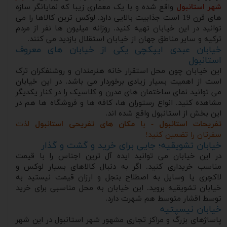
شهر استانبول
واقع شده و با یک معماری زیبا که نمایانگر سازه
های قرن 19 است جذابیت بالایی دارد. لوکس ترین کالاها را می
توانید در این خیابان تهیه کنید. روزانه میلیون ها نفر از مردم
ترکیه و سایر مناطق جهان از خیابان استقلال بازدید می کنند.
خیابان عبدی ایپکچی یکی از خیابان های معروف
استانبول
این خیابان چون محل استقرار خانه هنرمندان و روشنفکران ترک
است از اهمیت بسیار زیادی برخوردار می باشد. در این خیابان
می توانید نمای ساختمان های مدرن و کلاسیک را در کنار یکدیگر
مشاهده کنید. انواع رستوران ها، کافه ها و فروشگاه ها هم در
این بخش از استانبول واقع شده اند.
تفریحات استانبول -
با
مکان های تفریحی استانبول
لذت
سفرتان را تضمین کنید!
خیابان تشویقیه؛ جایی برای خرید و گشت و گذار
در این خیابان می توانید ایده آل ترین اجناس را با قیمت
مناسب خریداری کنید. اگر به دنبال کالاهای بسیار لوکس و
لاکچری یا وسایل به اصطلاح بنجل و ارزان قیمت نیستید به
خیابان تشویقیه بروید. این خیابان به محل مناسبی برای خرید
توسط اقشار متوسط هم شهرت دارد.
خیابان نیسپتیه
پاساژهای بزرگ و مراکز تجاری مشهور شهر استانبول در این شهر