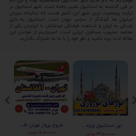
فهمیدیم که نام قدیم شهر استانبول قسطنطنیه بوده و این نام
در قرن گذشته به استانبول تغییر یافته است. شهر استانبول در
ترکیه پرجمعیت ترین شهر این کشور هست که سالیانه میزبان
میلیون ها گردشگر از سراسر جهان است. استانبول به دلیل
نزدیکی به ایران و شباهت فرهنگی مردمانش با ایرانیان یکی از
مقاصد محبوب مسافران ایرانی است. امیدواریم از خواندن این
مقاله لذت برده باشید و نظر خود را با ما به اشتراک بگذارید.
شروع پرواز تهران افغانستان (کابل-مزارشریف-هرات-قندهار)
تور استانبول ویژه عید نوروز 1405 | مجری مستقیم ✈️
۱۵,۵۰۰,۰۰۰ تومان
۳۳,۵۰۰,۰۰۰ تومان