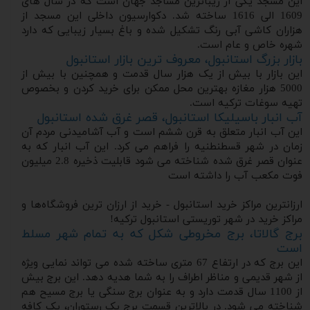
این مسجد یکی از زیباترین مساجد جهان است که در سال های
1609 الی 1616 ساخته شد. دکوارسیون داخلی این مسجد از
هزاران کاشی آبی رنگ تشکیل شده و باغ بسیار زیبایی که دارد
شهره خاص و عام است.
بازار بزرگ استانبول، معروف ترین بازار استانبول
این بازار با بیش از یک هزار سال قدمت و همچنین با بیش از
5000 هزار مغازه بهترین محل ممکن برای خرید کردن و بخصوص
تهیه سوغات ترکیه است.
آب انبار باسیلیکا استانبول، قصر غرق شده استانبول
این آب انبار متعلق به قرن ششم است و آب آشامیدنی مردم آن
زمان در شهر قسطنطنیه را فراهم می کرد. این آب انبار که به
عنوان قصر غرق شده شناخته می شود قابلیت ذخیره 2.8 میلیون
فوت مکعب آب را داشته است
ارزانترین مراکز خرید استانبول - خرید از ارزان ترین فروشگاه‌ها و
مراکز خرید در شهر توریستی استانبول ترکیه!
برج گالاتا، برج مخروطی شکل که به تمام شهر مسلط
است
این برج که در ارتفاع 67 متری ساخته شده می تواند نمایی ویژه
از شهر قدیمی و مناظر اطراف را به شما هدیه دهد. این برج بیش
از 1100 سال قدمت دارد و به عنوان برج سنگی یا برج مسیح هم
شناخته می شود. در بالاترین قسمت برج یک رستوران، یک کافه