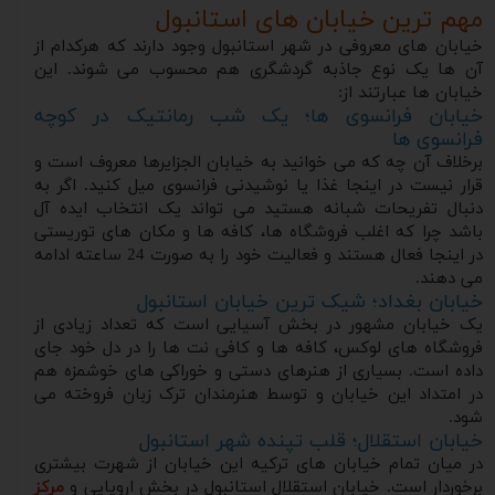
مهم ترین خیابان های استانبول
خیابان های معروفی در شهر استانبول وجود دارند که هرکدام از
آن ها یک نوع جاذبه گردشگری هم محسوب می شوند. این
خیابان ها عبارتند از:
خیابان فرانسوی ها؛ یک شب رمانتیک در کوچه
فرانسوی ها
برخلاف آن چه که می خوانید به خیابان الجزایرها معروف است و
قرار نیست در اینجا غذا یا نوشیدنی فرانسوی میل کنید. اگر به
دنبال تفریحات شبانه هستید می تواند یک انتخاب ایده آل
باشد چرا که اغلب فروشگاه ها، کافه ها و مکان های توریستی
در اینجا فعال هستند و فعالیت خود را به صورت 24 ساعته ادامه
می دهند.
خیابان بغداد؛ شیک ترین خیابان استانبول
یک خیابان مشهور در بخش آسیایی است که تعداد زیادی از
فروشگاه های لوکس، کافه ها و کافی نت ها را در دل خود جای
داده است. بسیاری از هنرهای دستی و خوراکی های خوشمزه هم
در امتداد این خیابان و توسط هنرمندان ترک زبان فروخته می
شود.
خیابان استقلال؛ قلب تپنده شهر استانبول
در میان تمام خیابان های ترکیه این خیابان از شهرت بیشتری
برخوردار است. خیابان استقلال استانبول در بخش اروپایی و
مرکز