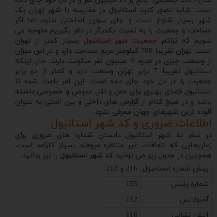
سال 2023 جمعیتی بالغ بر 15 میلیون نفر را در دل خود جای داده
است. شاید تصور کنید استانبول در مقایسه با شهر تهران یک
شهر بسیار شلوغ است و جای سوزن انداختن ندارد، اما اگر
مساحت و جمعیت را به نسبت یکدیگر در نظر بگیریم متوجه می
شویم که تراکم
جمعیت شهر استانبول
بسیار کمتر از تهران
است. تهران تقریبا 700 کیلومتر مربع مساحت دارد و در این میزان
از وسعت چیزی در حدود 9 میلیون نفر سکونت دارند. حال اینکه
استانبول تقریبا 7 برابر تهران وسعت دارد و کمتر از دو برابر
جمعیت را در دل خود جای داده است. این امر باعث شده تا
استانبول فضای بهتری برای حمل و نقل عمومی و خصوصی داشته
باشد و در هیچ کدام از گزارش های داخلی و بین المللی به عنوان
آلوده ترین شهرهای جهان معرفی نشود.
اطلاعات ضروری و کد شهر استانبول
در سفر به شهر استانبول دانستن شماره های ضروری برای
زمان‌هایی که اتفاقات غیر منتظره میوفتد بسیار کارآمد است.
همچنین در جدول زیر می توانید
کد شهر استانبول
را نیز بدانید.
پیش شماره استانبول
216 و 212
شماره پلیس
155
آمبولانس
112
آتش نشانی
110