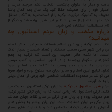
یافت و دیگر به عنوان پایتخت انتخاب نشد هرچند قدرت و
اعتبار خود را برای همیشه حفظ کرد. یک سال بعد کمال پاشا
معروف به آتاتورک مرکزیت ترکیه را از قسطنطنیه به آنکارا منتقل
کرد. نام استانبول از سال 1930 بر این شهر نهاده شد و دیگر از
نام قسطنطنیه استفاده نمی شود.
درباره مذهب و زبان مردم استانبول چه
میدانید؟
اکثر مردم ترکیه پیرو دین اسلام هستند، همچنین بخش اعظم
مردم این شهر سنی مذهب هستند و تعداد شیعیان بسیار اندک
است، اما نکته حائز اهمیت این است که ترکیه به جمع
کشورهای سکولار پیوسته و در قانون اساسی یا کتب درسی
موضوعی به عنوان دین رسمی یا اشاعه دین اسلام وجود
ندارد. تبلیغ آیین اسلام و سایر ادیان هم ممنوع بوده و افراد صرفا
می توانند در محدوده اعتقادات شخصی خود برخی از اعمال دینی
را به جا آورند.
مردم
شهر استانبول در ترکیه
به زبان ترکی استانبول صحبت می
کنند. ترکی استانبول نام زبانی است که به زبان ترکی کشور ترکیه
هم معروف بوده و با زبان های ترکی در سایر نقاط جهان همانند
زبان ترکی در ایران متفاوت است. این زبان بیشتر به بخش های
آناتولی یا اروپایی ترکیه اختصاص دارد و با تفاوت های بسیار