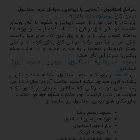
سواحل استانبول
- آشنایی با زیباترین سواحل شهر استانبول
دیدن کاخ پرشکوه دلما باغچه
این کاخ را می توان از حیث زیبایی و شکوه با کاخ ورسای
مقایسه کرد. این کاخ در قرن 19 با استفاده از 14 تن ورقه طلا
ساخته شده و یکی از پرزرق و برق ترین کاخ های جهان است.
شش نفر از سلاطین ترکیه در این کاخ زندگی کرده اند و حتی
لوستر کریستالی بوهمیان به عنوان هدیه ای از جانب ملکه
ویکتوریا هم در این کاخ است.
مسجد سلیمانیه استانبول، دومین مسجد بزرگ
استانبول
این مسجد بر روی تپه سوم استانبول ساخته شده و یکی از
باشکوه ترین مساجد ترکیه است. ساخت آن به سال 1550 می
رسد، یعنی درست زمانی که سلطان سلیمان بر کشور ترکیه
حکومت می کرد و ترکیه در اوج اقتدار و شکوه خود قرار داشت.
سایر مکان های دیدنی استانبول نیز عبارتند از:
مسجد رستم پاشا
موزه هنر مدرن استانبول
بازار ادویه استانبول
ایا صوفیه کوچک
موزه هنرهای ترکی و اسلامی