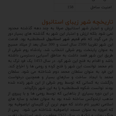
امنیت ساحل
158
تاریخچه شهر زیبای استانبول
ارزش و اعتبار شهر استانبول صرفا به چند دهه گذشته محدود
نمی شود بلکه ارزش و اعتبار این شهر به گذشته های بسیار دور
باز می گردد که
نام قدیم شهر استانبول
قسطنطنیه بود. قدمت
این شهر تقریبا 2500 سال است و 300 سال بعد از میلاد مسیح
به عنوان پایتخت روم شرقی انتخاب شد. پادشاه روم شرقی از
طریق این شهر قصد داشت به مناطق آسیایی دسترسی داشته
باشد و اقدام به فتح این شهر کرد. در سال 1453 یک فرد ترک به
نام محمد توانست این شهر را فتح کرده و رومی ها را اخراج کند.
این فرد به عنوان سلطان محمد دوم شناخته می شود. سلطان
محمد با ایجاد ساخت و سازهای بسیار و همچنین درخواست
بازگشت به کسانی که توسط روم شرقی از این شهر رانده شده
بودند توانست شکوه قسطنطنیه را به این شهر بازگرداند.
در این دوره بسیاری از بناهایی که توسط رومی ها و با پیروی از
مذهب ارتدوکس ساخته شده بود به عنوان معابد و سازه های
اسلامی تغییر نام دادند که مهم ترین آن کلیسای ایاصوفیه بود
که امروزه به عنوان مسجد ایاصوفیه شناخته می شود. پس از
جنگ یونان و ترکیه در سال 1922 موقعیت شهر استانبول تغییر