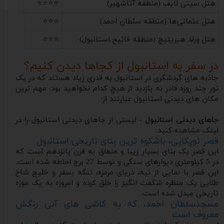
هتل سیتی لایف (منطقه آتاشهیر)
⭐⭐⭐⭐
هتل عثمانی‌ها (منطقه سلطان احمد)
⭐⭐⭐
هتل ورلد هیریتیچ (منطقه فاتیح استانبول)
⭐⭐⭐
در سفر به استانبول از کجاها دیدن کنیم؟
جاذبه های گردشگری در استانبول به قدری زیاد هستند که در یک
تور چند روزه قادر به بازدید از هیچ کدام نخواهید بود. مهم ترین
مکان های دیدنی استانبول عبارتند از:
جاهای دیدنی استانبول
- لیستی از جاهای دیدنی استانبول را در
لینک مشاهده کنید.
قصر توپکاپی، باشکوه ترین بنای تاریخی استانبول
این قصر یک بنای بسیار زیبا و متعلق به قرن پانزدهم است که
در 5 کیلومتری دیوارهای سنگی و توسط 27 برج احاطه شده است.
این قصر با نمایی از تپه، دریای مرمره، تنگه بسفر و خلیج شاخ
طلایی یک منظره شگفت انگیز را خلق کرده و امروزه به یک موزه
تاریخی مبدل شده است.
مسجدسلطان احمد، که به کاشی های آبی رنگش
معروف است