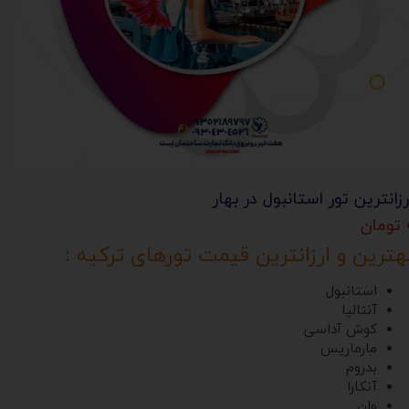
رزانترین تور استانبول در بهار
ان
هترین و ارزانترین قیمت تورهای ترکیه :
استانبول
آنتالیا
کوش آداسی
مارماریس
بدروم
آنکارا
وان