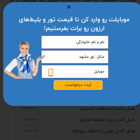
مهمترین مشخصه ای است که سالانه میلیون ها توریست را به
سمت این منطقه می کشاند. در این بخش از ترکیه قرار نیست
برندهای معروفی را مشاهده کنید و یا رستوران ها و کافه های
موبایلت رو وارد کن تا قیمت تور و بلیط‌های
مجللی وجود داشته باشد، اما می توانید یک طراحی منحصر به
فرد را ببینید و همچنین از برج معروف گالاتا در 50 متری خیابان
ارزون رو برات بفرستیم!
سردار اکرم بازدید کنید. شما می توانید برای گشت و گذار دقیق تر
از نقشه آنلاین ترکیه نیز استفاده کنید.
هتل های معروف شهر استانبول کدامند؟
هتل دیوان استانبول (منطقه تکسیم)
⭐⭐⭐⭐⭐
هتل شانگری لا بسفوروس (منطقه بشیکتاش)
⭐⭐⭐⭐⭐
ثبت درخواست
هتل رافلز (منطقه بشیکتاش)
⭐⭐⭐⭐⭐
هتل ماریوت (منطقه شیشلی)
⭐⭐⭐⭐⭐
هتل مارمارا (منطقه تکسیم)
⭐⭐⭐⭐⭐
هتل گلدن وی (منطقه فاتح)
⭐⭐⭐⭐
هتل گلدن هورن (منطقه بیوغلو)
⭐⭐⭐⭐