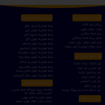
خدمات و مدارک سفارت
رزرو و خرید بلیط هواپیما
پیکاپ ویزا کانادا
بلیط هواپیما اربیل عراق
وقت سفارت فوری
بلیط هواپیما تهران دبی
رزرو بلیط سفارتی
بلیط هواپیما مشهد کابل
صدور بیمه نامه مسافرتی
بلیط هواپیما تهران کابل
واچر هتل موقت برای سفارت
بلیط هواپیما تهران قندهار
بلیط موقت هواپیما برای سفارت
بلیط هواپیما تهران استانبول
بلیط هواپیما مشهد مزارشریف
تور لحظه آخری ارزان
بلیط هواپیما تهران مزارشریف
بلیط هواپیما تهران رم ایتالیا
تور بانکوک پوکت تایلند
بلیط هواپیما تهران افغانستان
تور ترکیبی دور اروپا
بلیط هواپیما تهران کازان روسیه
تور استانبول ترکیه
بلیط هواپیما تهران باکو آذربایجان
تور آنتالیا ترکیه
تور وان با اتوبوس
اطلاعات مفید گردشگری
تور وان با قطار
اطلاعات پرواز فرودگاه امام خمینی
تور مسکو سنت پترزبورگ روسیه
آدرس و تلفن سفارت ها
شماره تلفن راه آهن تهران
خرید بلیط قطار
ساعت حرکت قطار تهران مشهد