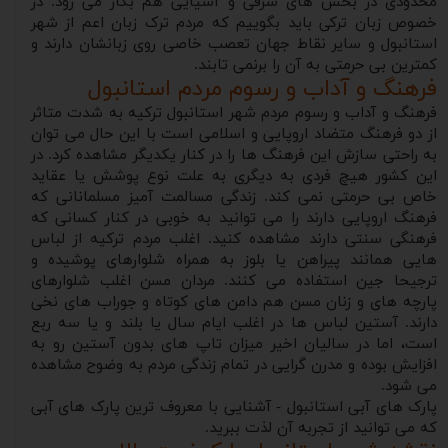
محدودی در بخش های شرقی و آسیایی هم بکار می رود. در
خصوص زبان ترکی باید بگوییم که مردم ترک زبان اعم از شهر
استانبول و سایر نقاط جهان تعصب خاصی روی زبانشان دارند و
کمترین بی حرمتی به آن را برنمی تابند.
فرهنگ و آداب و رسوم مردم استانبول
فرهنگ و آداب و رسوم مردم شهر استانبول ترکیه به شدت متاثر
از دو فرهنگ متضاد اروپایی و اسلامی است با این حال می توان
به راحتی سازش این فرهنگ ها را در کنار یکدیگر مشاهده کرد. در
این کشور هیچ فردی به دیگری به علت نوع پوشش یا عقاید
خاص بی حرمتی نمی کند. زندگی مسالمت آمیز مسلمانانی که
فرهنگ اروپایی دارند را می توانید به خوبی در کنار کسانی که
فرهنگی سنتی دارند مشاهده کنید. اغلب مردم ترکیه از لباس
هایی همانند پیراهن یا بلوز به همراه شلوارهای پوشیده و
ترجیحا جین استفاده می کنند. مردان مسن اغلب شلوارهای
پارچه های و زنان مسن هم دامن های کوتاه و جوراب های نخی
دارند. آستین لباس ها در اغلب ایام سال یا بلند و یا سه ربع
است، اما در سالیان اخیر میزان تاپ های بدون آستین رو به
افزایش بوده و مدرن گرایی در تمام زندگی مردم به وضوح مشاهده
می شود.
پارک های آبی استانبول - آشنایی با معروف ترین پارک های آبی
که می توانید از تجربه آن لذت ببرید.