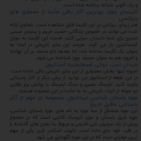
و یک کلوپ شبانه ساخته شده است.
کلیسای چورا، بهترین آثار باقی مانده از معماری های
بیزانسی
هنر زیبای بیزانس در این کلیسا قابل مشاهده است. تصاویر ارائه
شده می توانند در خصوص زندگانی حضرت مریم و پسرش عیسی
مسیح برای شما داستان سرایی کنند. قدمت این کلیسا به دوران
کنستانتین باز می گردد. هرچند این بنای تاریخی در ابتدا به
عنوان یک کلیسا ساخته شد، اما بعدها نام مسجد بر آن نهادند
و امروزه هم به عنوان مسجد چورا شناخته می شود.
میدان اسب دوانی قسطنطنیه استانبول
امروزه تنها بخش محدودی از این بنای تاریخی باقی مانده است.
در این نقطه از استانبول می توانید از برخی دیگر از آثار باستانی
بازدید کنید. ابلیسک مصری و سنگ ابلیسک با روکش برنز طلایی
دو نمونه از اثرات تاریخی به جا مانده در این محدوده هستند.
موزه باستان شناسی استانبول، مجموعه ای مهم از آثار
باستانی ماقبل تاریخ
این موزه متشکل از سه موزه به نام های موزه باستان شناسی،
موزه شرق باستان و موزه کیوسک کاشی است که در مجموع
بیش از یک میلیون شی قدیمی و مربوط به تمدن های گذشته را
در قلب خود جای داده است. تابوت اسکندر کبیر یکی از مهم
ترین مواردی است که در این موزه نگهداری می شود.