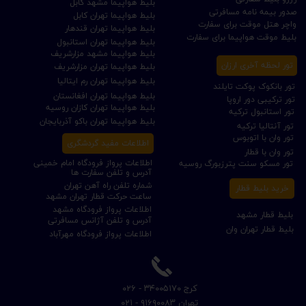
بلیط هواپیما مشهد کابل
صدور بیمه نامه مسافرتی
بلیط هواپیما تهران کابل
واچر هتل موقت برای سفارت
بلیط هواپیما تهران قندهار
بلیط موقت هواپیما برای سفارت
بلیط هواپیما تهران استانبول
بلیط هواپیما مشهد مزارشریف
تور لحظه آخری ارزان
بلیط هواپیما تهران مزارشریف
بلیط هواپیما تهران رم ایتالیا
تور بانکوک پوکت تایلند
بلیط هواپیما تهران افغانستان
تور ترکیبی دور اروپا
بلیط هواپیما تهران کازان روسیه
تور استانبول ترکیه
بلیط هواپیما تهران باکو آذربایجان
تور آنتالیا ترکیه
تور وان با اتوبوس
اطلاعات مفید گردشگری
تور وان با قطار
اطلاعات پرواز فرودگاه امام خمینی
تور مسکو سنت پترزبورگ روسیه
آدرس و تلفن سفارت ها
شماره تلفن راه آهن تهران
خرید بلیط قطار
ساعت حرکت قطار تهران مشهد
اطلاعات پرواز فرودگاه مشهد
بلیط قطار مشهد
آدرس و تلفن آژانس مسافرتی
بلیط قطار تهران وان
اطلاعات پرواز فرودگاه مهرآباد
​کرج ۳۴۰۰۵۱۷۰ - ۰۲۶
​تهران ۹۱۶۹۰۰۸۳ - ۰۲۱