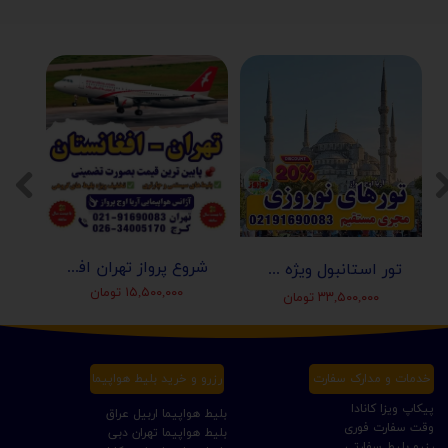
شروع پرواز تهران افغانستان (کابل-مزارشریف-هرات-قندهار)
تور استانبول ویژه عید نوروز 1405 | مجری مستقیم ✈️
۱۵,۵۰۰,۰۰۰ تومان
۳۳,۵۰۰,۰۰۰ تومان
خدمات و مدارک سفارت
رزرو و خرید بلیط هواپیما
پیکاپ ویزا کانادا
بلیط هواپیما اربیل عراق
وقت سفارت فوری
بلیط هواپیما تهران دبی
رزرو بلیط سفارتی