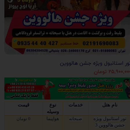
ور استانبول ویژه جشن هالووین
۲۵,۹۰۰,۰ تومان
نام هتل
خدمات
نوع
قیمت
وسیله
تور استانبول ویژه
هواپیما
صبحانه
0 تومان
جشن هالووین 3