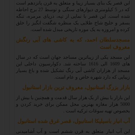
این قصر یک بنای بسیار زیبا و متعلق به قرن پانزدهم است
که در 5 کیلومتری دیوارهای سنگی و توسط 27 برج احاطه
شده است. این قصر با نمایی از تپه، دریای مرمره، تنگه
بسفر و خلیج شاخ طلایی یک منظره شگفت انگیز را خلق
کرده و امروزه به یک موزه تاریخی مبدل شده است
.
مسجدسلطان احمد، که به کاشی های آبی رنگش
معروف است
این مسجد یکی از زیباترین مساجد جهان است که در سال
های 1609 الی 1616 ساخته شد. دکوارسیون داخلی این
مسجد از هزاران کاشی آبی رنگ تشکیل شده و باغ بسیار
زیبایی که دارد شهره خاص و عام است
.
بازار بزرگ استانبول، معروف ترین بازار استانبول
این بازار با بیش از یک هزار سال قدمت و همچنین با بیش از
5000 هزار مغازه بهترین محل ممکن برای خرید کردن و
بخصوص تهیه سوغات ترکیه است
.
آب انبار باسیلیکا استانبول، قصر غرق شده استانبول
این آب انبار متعلق به قرن ششم است و آب آشامیدنی