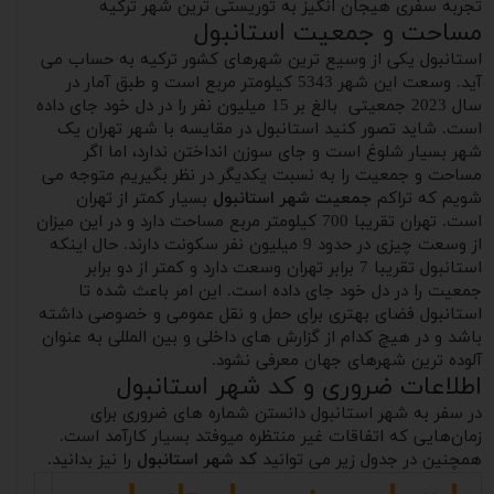
تجربه سفری هیجان انگیز به توریستی ترین شهر ترکیه
مساحت و جمعیت استانبول
استانبول یکی از وسیع ترین شهرهای کشور ترکیه به حساب می
آید. وسعت این شهر 5343 کیلومتر مربع است و طبق آمار در
سال 2023 جمعیتی بالغ بر 15 میلیون نفر را در دل خود جای داده
است. شاید تصور کنید استانبول در مقایسه با شهر تهران یک
شهر بسیار شلوغ است و جای سوزن انداختن ندارد، اما اگر
مساحت و جمعیت را به نسبت یکدیگر در نظر بگیریم متوجه می
شویم که تراکم
جمعیت شهر استانبول
بسیار کمتر از تهران
است. تهران تقریبا 700 کیلومتر مربع مساحت دارد و در این میزان
از وسعت چیزی در حدود 9 میلیون نفر سکونت دارند. حال اینکه
استانبول تقریبا 7 برابر تهران وسعت دارد و کمتر از دو برابر
جمعیت را در دل خود جای داده است. این امر باعث شده تا
استانبول فضای بهتری برای حمل و نقل عمومی و خصوصی داشته
باشد و در هیچ کدام از گزارش های داخلی و بین المللی به عنوان
آلوده ترین شهرهای جهان معرفی نشود.
اطلاعات ضروری و کد شهر استانبول
در سفر به شهر استانبول دانستن شماره های ضروری برای
زمان‌هایی که اتفاقات غیر منتظره میوفتد بسیار کارآمد است.
همچنین در جدول زیر می توانید
کد شهر استانبول
را نیز بدانید.