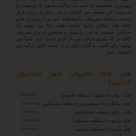
مهمترین مشخصه ای است که سالانه میلیون ها توریست را
به سمت این منطقه می کشاند
.
در این بخش از ترکیه قرار
نیست برندهای معروفی را مشاهده کنید و یا رستوران ها و
کافه های مجللی وجود داشته باشد، اما می توانید یک
طراحی منحصر به فرد را ببینید و همچنین از برج معروف
گالاتا در 50 متری خیابان سردار اکرم بازدید کنید. شما می
توانید برای گشت و گذار دقیق تر از نقشه آنلاین ترکیه نیز
استفاده کنید
.
هتل های معروف شهر استانبول
کدامند؟
هتل دیوان استانبول (منطقه تکسیم
)
⭐⭐⭐⭐⭐
هتل شانگری لا بسفوروس
(
منطقه بشیکتاش
)
⭐⭐⭐⭐⭐
هتل رافلز (منطقه بشیکتاش
)
⭐⭐⭐⭐⭐
هتل ماریوت (منطقه شیشلی
)
⭐⭐⭐⭐⭐
هتل مارمارا (منطقه تکسیم
)
⭐⭐⭐⭐⭐