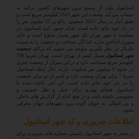
استانبول یکی از وسیع ترین شهرهای کشور ترکیه به
حساب می آید. وسعت این شهر 5343 کیلومتر مربع است و
طبق آمار در سال 2023 جمعیتی بالغ بر 15 میلیون نفر را
در دل خود جای داده است. شاید تصور کنید استانبول در
مقایسه با شهر تهران یک شهر بسیار شلوغ است و جای
سوزن انداختن ندارد، اما اگر مساحت و جمعیت را به نسبت
یکدیگر در نظر بگیریم متوجه می شویم که تراکم
جمعیت
شهر استانبول
بسیار کمتر از تهران است. تهران تقریبا 700
کیلومتر مربع مساحت دارد و در این میزان از وسعت چیزی
در حدود 9 میلیون نفر سکونت دارند. حال اینکه استانبول
تقریبا 7 برابر تهران وسعت دارد و کمتر از دو برابر جمعیت
را در دل خود جای داده است. این امر باعث شده تا
استانبول فضای بهتری برای حمل و نقل عمومی و
خصوصی داشته باشد و در هیچ کدام از گزارش های داخلی
و بین المللی به عنوان آلوده ترین شهرهای جهان معرفی
نشود
.
اطلاعات ضروری و کد شهر استانبول
در سفر به شهر استانبول دانستن شماره های ضروری برای