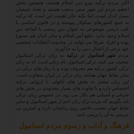
اکثر مردم ترکیه پیرو دین اسلام هستند، همچنین بخش
اعظم مردم این شهر سنی مذهب هستند و تعداد شیعیان
بسیار اندک است، اما نکته حائز اهمیت این است که ترکیه
به جمع کشورهای سکولار پیوسته و در قانون اساسی یا
کتب درسی موضوعی به عنوان دین رسمی یا اشاعه دین
اسلام وجود ندارد
.
تبلیغ آیین اسلام و سایر ادیان هم ممنوع
بوده و افراد صرفا می توانند در محدوده اعتقادات شخصی
خود برخی از اعمال دینی را به جا آورند
.
مردم
شهر استانبول در ترکیه
به زبان ترکی استانبول
صحبت می کنند. ترکی استانبول نام زبانی است که به زبان
ترکی کشور ترکیه هم معروف بوده و با زبان های ترکی در
سایر نقاط جهان همانند زبان ترکی در ایران متفاوت است.
این زبان بیشتر به بخش های آناتولی یا اروپایی ترکیه
اختصاص دارد و با تفاوت های بسیار محدودی در بخش های
شرقی و آسیایی هم بکار می رود. در خصوص زبان ترکی
باید بگوییم که مردم ترک زبان اعم از شهر استانبول و سایر
نقاط جهان تعصب خاصی روی زبانشان دارند و کمترین بی
حرمتی به آن را برنمی تابند
.
فرهنگ و آداب و رسوم مردم استانبول