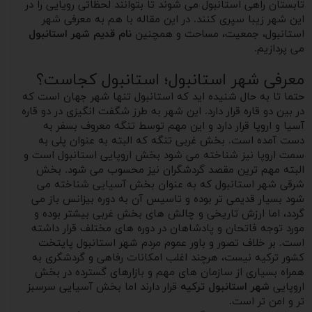
تابستان راهی استانبول می شوند تا بتوانند لحظاتی رویایی را در
این شهر زیبا سپری کنند. در این مقاله با هم به معرفی شهر
استانبول، جمعیت، مساحت و همچنین
نام قدیم شهر استانبول
می پردازیم.
معرفی شهر استانبول؛ استانبول کجاست؟
حتما تا به حال شنیده اید که استانبول تنها شهر جهان است که
در بین دو قاره قرار دارد. این شهر به طرز شگفت انگیزی در دو قاره
آسیا و اروپا قرار دارد و این مهم توسط تنگه معروف بسفر به
دست آمده است. بخش غربی تنگه که البته به عنوان پلی به
سمت اروپا نیز شناخته می شود بخش اروپایی استانبول است و
البته مهم ترین مقصد گردشگران نیز محسوب می شود. بخش
شرقی شهر استانبول که به عنوان بخش آسیایی شناخته می
شود بسیار قدیمی تر بوده و تاسیس آن به دوره بیزانس باز می
گردد، اما ارزش تاریخی و چالش های بخش غربی بیشتر بوده و
مورد توجه فاتحان و پادشاهان در دوره های مختلف قرار داشته
است. بر خلاف تصور و باور عموم مردم شهر استانبول پایتخت
کشور ترکیه نیست، هرچند اغلب امکانات رفاهی و گردشگری به
همراه بسیاری از سازمان های مهم و بازارهای گسترده در بخش
اروپایی
شهر استانبول ترکیه
قرار دارند اما بخش آسیایی سرسبز
تر و امن تر است.