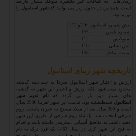
زمان‌هایی که اتفاقات غیر منتظره میوفتد بسیار کارآمد
است. همچنین در جدول زیر می توانید
کد شهر استانبول
را
نیز بدانید
.
پیش شماره استانبول
216
و 212
شماره پلیس
155
آمبولانس
112
آتش نشانی
110
امنیت ساحل
158
تاریخچه شهر زیبای استانبول
ارزش و اعتبار شهر استانبول صرفا به چند دهه گذشته
محدود نمی شود بلکه ارزش و اعتبار این شهر به گذشته
های بسیار دور باز می گردد که
نام قدیم شهر
استانبول
قسطنطنیه بود. قدمت این شهر تقریبا 2500 سال
است و 300 سال بعد از میلاد مسیح به عنوان پایتخت روم
شرقی انتخاب شد. پادشاه روم شرقی از طریق این شهر
قصد داشت به مناطق آسیایی دسترسی داشته باشد و اقدام
به فتح این شهر کرد. در سال 1453 یک فرد ترک به نام
محمد توانست این شهر را فتح کرده و رومی ها را اخراج