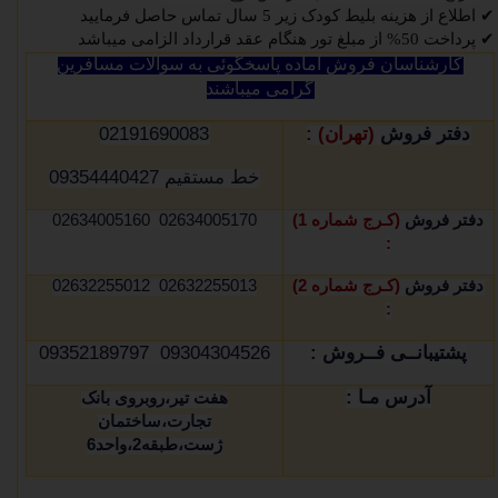
✔
اطلاع از هزینه بلیط کودک زیر 5 سال تماس حاصل فرمایید
✔
پرداخت 50% از مبلغ تور هنگام عقد قرارداد الزامی میباشد
کارشناسان فروش آماده پاسخگوئی به سوالات مسافرین
گرامی میباشند
دفتر فروش
(تهران) :
02191690083
خط مستقیم 09354440427
دفتر فروش
(کـرج شماره 1)
02634005170 02634005160
:
دفتر فروش
(کـرج شماره 2)
02632255013 02632255012
:
پشتیبانــی فــروش :
09304304526 09352189797
آدرس مـا :
هفت تیر،روبروی بانک
تجارت،ساختمان
ژست،طبقه2،واحد6