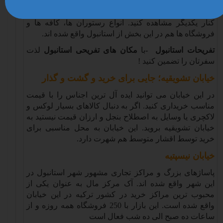
ترک است از اهمیت بسیار زیادی برخوردار می باشد. در این
خیابان می توانید نمای ساختمان های مدرن و کلاسیک را در
کنار یکدیگر مشاهده کنید. انواع رستوران ها، کافه ها و
فروشگاه ها هم در این بخش از استانبول واقع شده اند
.
تفریحات استانبول
-
با
مکان های تفریحی استانبول
لذت
سفرتان را تضمین کنید
!
خیابان تشویقیه؛ جایی برای خرید و گشت و گذار
در این خیابان می توانید ایده آل ترین اجناس را با قیمت
مناسب خریداری کنید. اگر به دنبال کالاهای بسیار لوکس و
لاکچری یا وسایل به اصطلاح بنجل و ارزان قیمت نیستید به
خیابان تشویقیه بروید. این خیابان به محل مناسبی برای
خرید توسط اقشار متوسط هم شهرت دارد
.
خیابان نیسپتیه
پاساژهای بزرگ و مراکز تجاری مشهور شهر استانبول در
این شهر واقع شده اند. آک مرکز مال به عنوان یکی از
محبوب ترین مراکز خرید در کشور ترکیه در این خیابان
واقع شده است. این بازار با 250 فروشگاه همه روزه و از
ساعات ده صبح الی ده شب فعال است