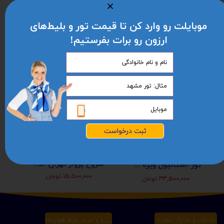
گشت شهری خرید رایگان به همراه یک وعده ناهار
امکان خرید گشت های آپشنالَ
موبایلت رو وارد کن تا قیمت تور و بلیط‌های
ارزون رو برات بفرستیم!
ثبت درخواست
شروع پرواز تهران افغانستان (کابل-مزارشریف-هرات-قندهار)
تور استانبول ویژه عید نوروز 1405 | مجری مستقیم ✈️
۱۵,۵۰۰,۰۰۰ تومان
۳۳,۵۰۰,۰۰۰ تومان
خدمات و مدارک سفارت
رزرو و خرید بلیط هواپیما