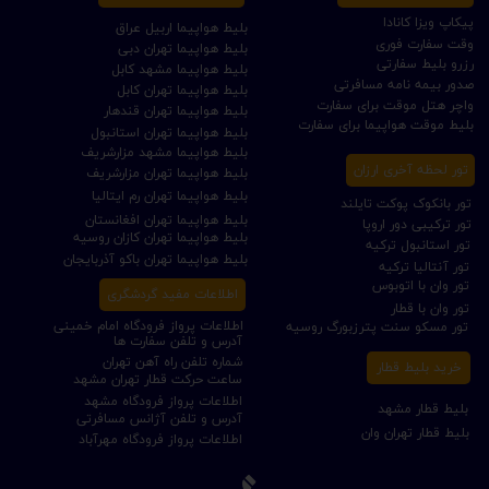
پیکاپ ویزا کانادا
بلیط هواپیما اربیل عراق
وقت سفارت فوری
بلیط هواپیما تهران دبی
رزرو بلیط سفارتی
بلیط هواپیما مشهد کابل
صدور بیمه نامه مسافرتی
بلیط هواپیما تهران کابل
واچر هتل موقت برای سفارت
بلیط هواپیما تهران قندهار
بلیط موقت هواپیما برای سفارت
بلیط هواپیما تهران استانبول
بلیط هواپیما مشهد مزارشریف
تور لحظه آخری ارزان
بلیط هواپیما تهران مزارشریف
بلیط هواپیما تهران رم ایتالیا
تور بانکوک پوکت تایلند
بلیط هواپیما تهران افغانستان
تور ترکیبی دور اروپا
بلیط هواپیما تهران کازان روسیه
تور استانبول ترکیه
بلیط هواپیما تهران باکو آذربایجان
تور آنتالیا ترکیه
تور وان با اتوبوس
اطلاعات مفید گردشگری
تور وان با قطار
اطلاعات پرواز فرودگاه امام خمینی
تور مسکو سنت پترزبورگ روسیه
آدرس و تلفن سفارت ها
شماره تلفن راه آهن تهران
خرید بلیط قطار
ساعت حرکت قطار تهران مشهد
اطلاعات پرواز فرودگاه مشهد
بلیط قطار مشهد
آدرس و تلفن آژانس مسافرتی
بلیط قطار تهران وان
اطلاعات پرواز فرودگاه مهرآباد