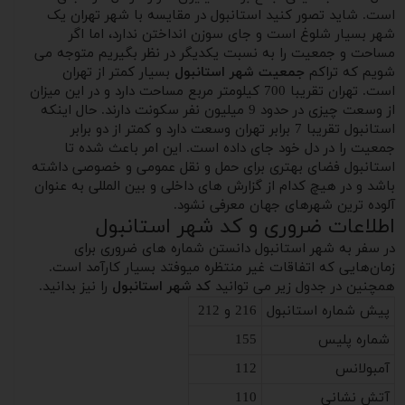
است. شاید تصور کنید استانبول در مقایسه با شهر تهران یک
شهر بسیار شلوغ است و جای سوزن انداختن ندارد، اما اگر
مساحت و جمعیت را به نسبت یکدیگر در نظر بگیریم متوجه می
شویم که تراکم
جمعیت شهر استانبول
بسیار کمتر از تهران
است. تهران تقریبا 700 کیلومتر مربع مساحت دارد و در این میزان
از وسعت چیزی در حدود 9 میلیون نفر سکونت دارند. حال اینکه
استانبول تقریبا 7 برابر تهران وسعت دارد و کمتر از دو برابر
جمعیت را در دل خود جای داده است. این امر باعث شده تا
استانبول فضای بهتری برای حمل و نقل عمومی و خصوصی داشته
باشد و در هیچ کدام از گزارش های داخلی و بین المللی به عنوان
آلوده ترین شهرهای جهان معرفی نشود.
اطلاعات ضروری و کد شهر استانبول
در سفر به شهر استانبول دانستن شماره های ضروری برای
زمان‌هایی که اتفاقات غیر منتظره میوفتد بسیار کارآمد است.
همچنین در جدول زیر می توانید
کد شهر استانبول
را نیز بدانید.
پیش شماره استانبول
216 و 212
شماره پلیس
155
آمبولانس
112
آتش نشانی
110