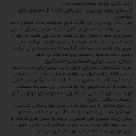
و یک کلوپ شبانه ساخته شده است.
کلیسای چورا، بهترین آثار باقی مانده از معماری های
بیزانسی
هنر زیبای بیزانس در این کلیسا قابل مشاهده است. تصاویر ارائه
شده می توانند در خصوص زندگانی حضرت مریم و پسرش عیسی
مسیح برای شما داستان سرایی کنند. قدمت این کلیسا به دوران
کنستانتین باز می گردد. هرچند این بنای تاریخی در ابتدا به
عنوان یک کلیسا ساخته شد، اما بعدها نام مسجد بر آن نهادند
و امروزه هم به عنوان مسجد چورا شناخته می شود.
میدان اسب دوانی قسطنطنیه استانبول
امروزه تنها بخش محدودی از این بنای تاریخی باقی مانده است.
در این نقطه از استانبول می توانید از برخی دیگر از آثار باستانی
بازدید کنید. ابلیسک مصری و سنگ ابلیسک با روکش برنز طلایی
دو نمونه از اثرات تاریخی به جا مانده در این محدوده هستند.
موزه باستان شناسی استانبول، مجموعه ای مهم از آثار
باستانی ماقبل تاریخ
این موزه متشکل از سه موزه به نام های موزه باستان شناسی،
موزه شرق باستان و موزه کیوسک کاشی است که در مجموع
بیش از یک میلیون شی قدیمی و مربوط به تمدن های گذشته را
در قلب خود جای داده است. تابوت اسکندر کبیر یکی از مهم
ترین مواردی است که در این موزه نگهداری می شود.