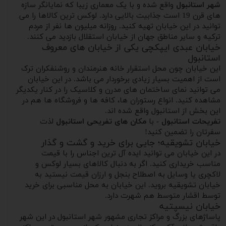
شهر استانبول
واقع شده و با یک معماری زیبا که نمایانگر سازه
های قرن 19 است جذابیت بالایی دارد. لوکس ترین کالاها را می
توانید در این خیابان تهیه کنید. روزانه میلیون ها نفر از مردم
ترکیه و سایر مناطق جهان از خیابان استقلال بازدید می کنند.
خیابان عبدی ایپکچی یکی از خیابان های معروف
استانبول
این خیابان چون محل استقرار خانه هنرمندان و روشنفکران ترک
است از اهمیت بسیار زیادی برخوردار می باشد. در این خیابان
می توانید نمای ساختمان های مدرن و کلاسیک را در کنار یکدیگر
مشاهده کنید. انواع رستوران ها، کافه ها و فروشگاه ها هم در
این بخش از استانبول واقع شده اند.
تفریحات استانبول -
با
مکان های تفریحی استانبول
لذت
سفرتان را تضمین کنید!
خیابان تشویقیه؛ جایی برای خرید و گشت و گذار
در این خیابان می توانید ایده آل ترین اجناس را با قیمت
مناسب خریداری کنید. اگر به دنبال کالاهای بسیار لوکس و
لاکچری یا وسایل به اصطلاح بنجل و ارزان قیمت نیستید به
خیابان تشویقیه بروید. این خیابان به محل مناسبی برای خرید
توسط اقشار متوسط هم شهرت دارد.
خیابان نیسپتیه
پاساژهای بزرگ و مراکز تجاری مشهور شهر استانبول در این شهر