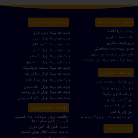
خدمات و مدارک سفارت
رزرو و خرید بلیط هواپیما
پیکاپ ویزا کانادا
بلیط هواپیما اربیل عراق
وقت سفارت فوری
بلیط هواپیما تهران دبی
رزرو بلیط سفارتی
بلیط هواپیما مشهد کابل
صدور بیمه نامه مسافرتی
بلیط هواپیما تهران کابل
واچر هتل موقت برای سفارت
بلیط هواپیما تهران قندهار
بلیط موقت هواپیما برای سفارت
بلیط هواپیما تهران استانبول
بلیط هواپیما مشهد مزارشریف
تور لحظه آخری ارزان
بلیط هواپیما تهران مزارشریف
بلیط هواپیما تهران رم ایتالیا
تور بانکوک پوکت تایلند
بلیط هواپیما تهران افغانستان
تور ترکیبی دور اروپا
بلیط هواپیما تهران کازان روسیه
تور استانبول ترکیه
بلیط هواپیما تهران باکو آذربایجان
تور آنتالیا ترکیه
تور وان با اتوبوس
اطلاعات مفید گردشگری
تور وان با قطار
اطلاعات پرواز فرودگاه امام خمینی
تور مسکو سنت پترزبورگ روسیه
آدرس و تلفن سفارت ها
شماره تلفن راه آهن تهران
خرید بلیط قطار
ساعت حرکت قطار تهران مشهد
اطلاعات پرواز فرودگاه مشهد