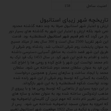
امنیت ساحل
158
تاریخچه شهر زیبای استانبول
ارزش و اعتبار شهر استانبول صرفا به چند دهه گذشته محدود
نمی شود بلکه ارزش و اعتبار این شهر به گذشته های بسیار دور
باز می گردد که
نام قدیم شهر استانبول
قسطنطنیه بود. قدمت
این شهر تقریبا 2500 سال است و 300 سال بعد از میلاد مسیح
به عنوان پایتخت روم شرقی انتخاب شد. پادشاه روم شرقی از
طریق این شهر قصد داشت به مناطق آسیایی دسترسی داشته
باشد و اقدام به فتح این شهر کرد. در سال 1453 یک فرد ترک به
نام محمد توانست این شهر را فتح کرده و رومی ها را اخراج کند.
این فرد به عنوان سلطان محمد دوم شناخته می شود. سلطان
محمد با ایجاد ساخت و سازهای بسیار و همچنین درخواست
بازگشت به کسانی که توسط روم شرقی از این شهر رانده شده
بودند توانست شکوه قسطنطنیه را به این شهر بازگرداند.
در این دوره بسیاری از بناهایی که توسط رومی ها و با پیروی از
مذهب ارتدوکس ساخته شده بود به عنوان معابد و سازه های
اسلامی تغییر نام دادند که مهم ترین آن کلیسای ایاصوفیه بود
که امروزه به عنوان مسجد ایاصوفیه شناخته می شود. پس از
جنگ یونان و ترکیه در سال 1922 موقعیت شهر استانبول تغییر