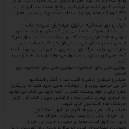
واقع شده اند. آک مرکز مال به عنوان یکی از محبوب ترین مراکز
خرید در کشور ترکیه در این خیابان واقع شده است. این بازار با
250 فروشگاه همه روزه و از ساعات ده صبح الی ده شب فعال
است
خیابان نور عثمانیه؛ پاتوق طرفداران عتیقه جات
این خیابان هم گزینه مناسبی برای گردشگری و خرید اجناس
مهمی همانند فرش، زینت آلات و عتیقه جات است. بازار معروف
ارمغان هم در انتهای این خیابان قرار دارد. اگر هم قصد خرید
ندارید می توانید صرفا برای پیاده روی به این خیابان بروید. قطعا
کافه های این بخش از استانبول می توانند رضایت شما را جلب
کنند.
بهترین هتل های استانبول - بهترین هتل های استانبول برای
اقامت
خیابان نیشان تاشی؛ قلب مد و فشن استانبول
اگر می خواهید بروید و از فروشگاه هایی خرید کنید که بازیگران
مطرح ترکی و افراد برجسته کشور در آنجا خرید می کنند می توانید
به خیابان نیشان تاشی رفته و از لوکس ترین و البته گران ترین
فروشگاه های استانبول خرید کنید.
خیابان تاریخی سردار اکرم در شهر استانبول
این خیابان یکی از توریست پذیرترین خیابان های
شهر استانبول است. معماری عجیب و غریب این خیابان
مهمترین مشخصه ای است که سالانه میلیون ها توریست را به