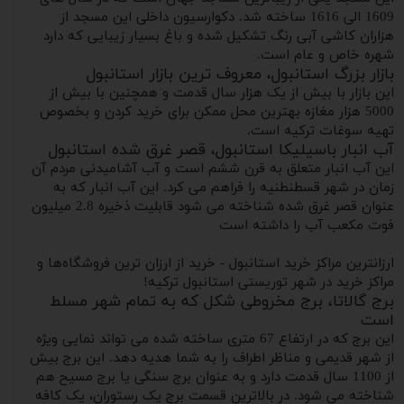
1609 الی 1616 ساخته شد. دکوارسیون داخلی این مسجد از
هزاران کاشی آبی رنگ تشکیل شده و باغ بسیار زیبایی که دارد
شهره خاص و عام است.
بازار بزرگ استانبول، معروف ترین بازار استانبول
این بازار با بیش از یک هزار سال قدمت و همچنین با بیش از
5000 هزار مغازه بهترین محل ممکن برای خرید کردن و بخصوص
تهیه سوغات ترکیه است.
آب انبار باسیلیکا استانبول، قصر غرق شده استانبول
این آب انبار متعلق به قرن ششم است و آب آشامیدنی مردم آن
زمان در شهر قسطنطنیه را فراهم می کرد. این آب انبار که به
عنوان قصر غرق شده شناخته می شود قابلیت ذخیره 2.8 میلیون
فوت مکعب آب را داشته است
ارزانترین مراکز خرید استانبول - خرید از ارزان ترین فروشگاه‌ها و
مراکز خرید در شهر توریستی استانبول ترکیه!
برج گالاتا، برج مخروطی شکل که به تمام شهر مسلط
است
این برج که در ارتفاع 67 متری ساخته شده می تواند نمایی ویژه
از شهر قدیمی و مناظر اطراف را به شما هدیه دهد. این برج بیش
از 1100 سال قدمت دارد و به عنوان برج سنگی یا برج مسیح هم
شناخته می شود. در بالاترین قسمت برج یک رستوران، یک کافه