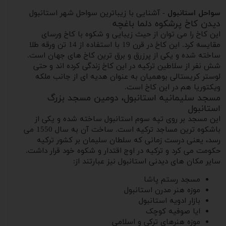
سواحل استانبول
- آشنایی با زیباترین سواحل شهر استانبول
دیدن کاخ پرشکوه دلما باغچه
این کاخ را می توان از حیث زیبایی و شکوه با کاخ ورسای
مقایسه کرد. این کاخ در قرن 19 با استفاده از 14 تن ورقه طلا
ساخته شده و یکی از پرزرق و برق ترین کاخ های جهان است.
شش نفر از سلاطین ترکیه در این کاخ زندگی کرده اند و حتی
لوستر کریستالی بوهمیان به عنوان هدیه ای از جانب ملکه
ویکتوریا هم در این کاخ است.
مسجد سلیمانیه استانبول، دومین مسجد بزرگ
استانبول
این مسجد بر روی تپه سوم استانبول ساخته شده و یکی از
باشکوه ترین مساجد ترکیه است. ساخت آن به سال 1550 می
رسد، یعنی درست زمانی که سلطان سلیمان بر کشور ترکیه
حکومت می کرد و ترکیه در اوج اقتدار و شکوه خود قرار داشت.
سایر مکان های دیدنی استانبول نیز عبارتند از:
مسجد رستم پاشا
موزه هنر مدرن استانبول
بازار ادویه استانبول
ایا صوفیه کوچک
موزه هنرهای ترکی و اسلامی