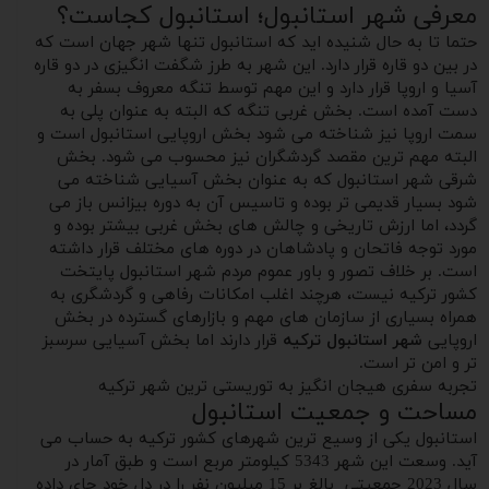
معرفی شهر استانبول؛ استانبول کجاست؟
حتما تا به حال شنیده اید که استانبول تنها شهر جهان است که
در بین دو قاره قرار دارد. این شهر به طرز شگفت انگیزی در دو قاره
آسیا و اروپا قرار دارد و این مهم توسط تنگه معروف بسفر به
دست آمده است. بخش غربی تنگه که البته به عنوان پلی به
سمت اروپا نیز شناخته می شود بخش اروپایی استانبول است و
البته مهم ترین مقصد گردشگران نیز محسوب می شود. بخش
شرقی شهر استانبول که به عنوان بخش آسیایی شناخته می
شود بسیار قدیمی تر بوده و تاسیس آن به دوره بیزانس باز می
گردد، اما ارزش تاریخی و چالش های بخش غربی بیشتر بوده و
مورد توجه فاتحان و پادشاهان در دوره های مختلف قرار داشته
است. بر خلاف تصور و باور عموم مردم شهر استانبول پایتخت
کشور ترکیه نیست، هرچند اغلب امکانات رفاهی و گردشگری به
همراه بسیاری از سازمان های مهم و بازارهای گسترده در بخش
اروپایی
شهر استانبول ترکیه
قرار دارند اما بخش آسیایی سرسبز
تر و امن تر است.
تجربه سفری هیجان انگیز به توریستی ترین شهر ترکیه
مساحت و جمعیت استانبول
استانبول یکی از وسیع ترین شهرهای کشور ترکیه به حساب می
آید. وسعت این شهر 5343 کیلومتر مربع است و طبق آمار در
سال 2023 جمعیتی بالغ بر 15 میلیون نفر را در دل خود جای داده