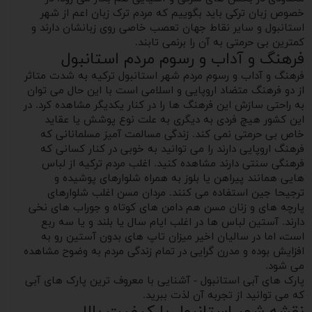
خصوص زبان ترکی باید بگوییم که مردم ترک زبان اعم از شهر
استانبول و سایر نقاط جهان تعصب خاصی روی زبانشان دارند و
کمترین بی حرمتی به آن را برنمی تابند.
فرهنگ و آداب و رسوم مردم استانبول
فرهنگ و آداب و رسوم مردم شهر استانبول ترکیه به شدت متاثر
از دو فرهنگ متضاد اروپایی و اسلامی است با این حال می توان
به راحتی سازش این فرهنگ ها را در کنار یکدیگر مشاهده کرد. در
این کشور هیچ فردی به دیگری به علت نوع پوشش یا عقاید
خاص بی حرمتی نمی کند. زندگی مسالمت آمیز مسلمانانی که
فرهنگ اروپایی دارند را می توانید به خوبی در کنار کسانی که
فرهنگی سنتی دارند مشاهده کنید. اغلب مردم ترکیه از لباس
هایی همانند پیراهن یا بلوز به همراه شلوارهای پوشیده و
ترجیحا جین استفاده می کنند. مردان مسن اغلب شلوارهای
پارچه های و زنان مسن هم دامن های کوتاه و جوراب های نخی
دارند. آستین لباس ها در اغلب ایام سال یا بلند و یا سه ربع
است، اما در سالیان اخیر میزان تاپ های بدون آستین رو به
افزایش بوده و مدرن گرایی در تمام زندگی مردم به وضوح مشاهده
می شود.
پارک های آبی استانبول - آشنایی با معروف ترین پارک های آبی
که می توانید از تجربه آن لذت ببرید.