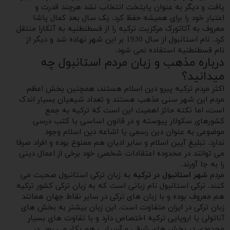
یافت و دیگر به عنوان پایتخت انتخاب نشد هرچند قدرت و
اعتبار خود را برای همیشه حفظ کرد. یک سال بعد کمال پاشا
معروف به آتاتورک مرکزیت ترکیه را از قسطنطنیه به آنکارا منتقل
کرد. نام استانبول از سال 1930 بر این شهر نهاده شد و دیگر از
نام قسطنطنیه استفاده نمی شود.
درباره مذهب و زبان مردم استانبول چه
میدانید؟
اکثر مردم ترکیه پیرو دین اسلام هستند، همچنین بخش اعظم
مردم این شهر سنی مذهب هستند و تعداد شیعیان بسیار اندک
است، اما نکته حائز اهمیت این است که ترکیه به جمع
کشورهای سکولار پیوسته و در قانون اساسی یا کتب درسی
موضوعی به عنوان دین رسمی یا اشاعه دین اسلام وجود
ندارد. تبلیغ آیین اسلام و سایر ادیان هم ممنوع بوده و افراد صرفا
می توانند در محدوده اعتقادات شخصی خود برخی از اعمال دینی
را به جا آورند.
مردم
شهر استانبول در ترکیه
به زبان ترکی استانبول صحبت می
کنند. ترکی استانبول نام زبانی است که به زبان ترکی کشور ترکیه
هم معروف بوده و با زبان های ترکی در سایر نقاط جهان همانند
زبان ترکی در ایران متفاوت است. این زبان بیشتر به بخش های
آناتولی یا اروپایی ترکیه اختصاص دارد و با تفاوت های بسیار
محدودی در بخش های شرقی و آسیایی هم بکار می رود. در