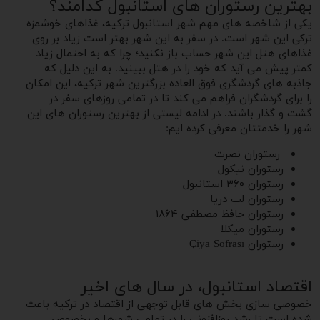
بهترین رستوران های استانبول کدامند؟
یکی از شاخصه های مهم شهر استانبول ترکیه، غذاهای خوشمزه
ترکی این شهر است. در سفر به این شهر بهتر است زیاد بر روی
غذاهای هتل این شهر حساب باز نکنید؛ چرا که به احتمال زیاد
کمتر پیش می آید که خود را در هتل ببینید. به این دلیل که
جاذبه های گردشگری فوق العاده بزرگترین شهر ترکیه، این امکان
را برای گردشگران فراهم می کند تا در تمامی روزهای سفر در
گشت و گذار باشند. در ادامه لیستی از بهترین رستوران های این
شهر را خدمتتان معرفی کرده ایم:
رستوران نصرت
رستوران نیکول
رستوران ۳۶۰ استانبول
رستوران لب دریا
رستوران حافظ مصطفی ۱۸۶۴
رستوران میکلا
رستوران Çiya Sofrası
اقتصاد استانبول، در سال های اخیر
خصوصی سازی بخش های قابل توجهی از اقتصاد در ترکیه باعث
شده است تا رشد روزافزونی را در تمامی شهرها و بخصوص