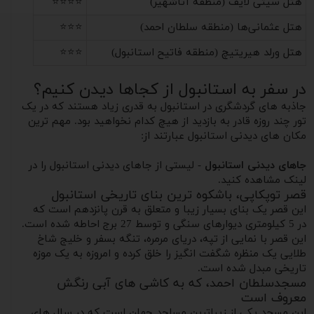
هتل سیتی لایف (منطقه آتاشهیر)
⭐⭐⭐⭐
هتل عثمانی‌ها (منطقه سلطان احمد)
⭐⭐⭐
هتل ورلد هیریتیچ (منطقه فاتیح استانبول)
⭐⭐⭐
در سفر به استانبول از کجاها دیدن کنیم؟
جاذبه های گردشگری در استانبول به قدری زیاد هستند که در یک
تور چند روزه قادر به بازدید از هیچ کدام نخواهید بود. مهم ترین
مکان های دیدنی استانبول عبارتند از:
جاهای دیدنی استانبول
- لیستی از جاهای دیدنی استانبول را در
لینک مشاهده کنید.
قصر توپکاپی، باشکوه ترین بنای تاریخی استانبول
این قصر یک بنای بسیار زیبا و متعلق به قرن پانزدهم است که
در 5 کیلومتری دیوارهای سنگی و توسط 27 برج احاطه شده است.
این قصر با نمایی از تپه، دریای مرمره، تنگه بسفر و خلیج شاخ
طلایی یک منظره شگفت انگیز را خلق کرده و امروزه به یک موزه
تاریخی مبدل شده است.
مسجدسلطان احمد، که به کاشی های آبی رنگش
معروف است
این مسجد یکی از زیباترین مساجد جهان است که در سال های