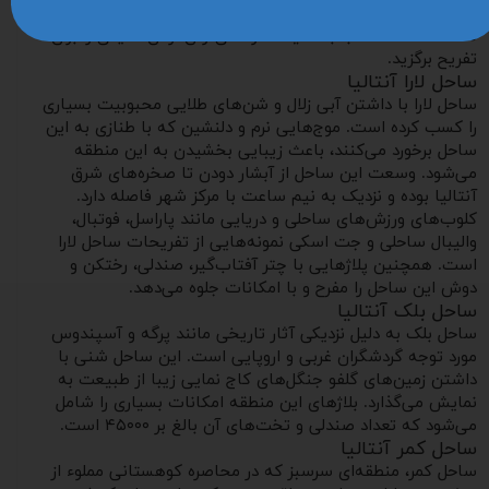
هر کدام از سواحل آنتالیا دارای ویژگی‌ها و تفریحات مختلفی
هستند که متناسب با سلیقه خود می‌توان از ان‌ها یکی را برای
تفریح برگزید.
ساحل لارا آنتالیا
ساحل لارا با داشتن آبی زلال و شن‌های طلایی محبوبیت بسیاری
را کسب کرده است. موج‌هایی نرم و دلنشین که با طنازی به این
ساحل برخورد می‌کنند، باعث زیبایی بخشیدن به این منطقه
می‌شود. وسعت این ساحل از آبشار دودن تا صخره‌های شرق
آنتالیا بوده و نزدیک به نیم ساعت با مرکز شهر فاصله دارد.
کلوب‌های ورزش‌های ساحلی و دریایی مانند پاراسل، فوتبال،
والیبال ساحلی و جت اسکی نمونه‌هایی از تفریحات ساحل لارا
است. همچنین پلاژهایی با چتر آفتاب‌گیر، صندلی، رختکن و
دوش این ساحل را مفرح و با امکانات جلوه می‌دهد.
ساحل بلک آنتالیا
ساحل بلک به دلیل نزدیکی آثار تاریخی مانند پرگه و آسپندوس
مورد توجه گردشگران غربی و اروپایی است. این ساحل شنی با
داشتن زمین‌های گلفو جنگل‌های کاج نمایی زیبا از طبیعت به
نمایش می‌گذارد. بلاژهای این منطقه امکانات بسیاری را شامل
می‌شود که تعداد صندلی و تخت‌های آن بالغ بر ۴۵۰۰۰ است.
ساحل کمر آنتالیا
ساحل کمر، منطقه‌ای سرسبز که در محاصره کوهستانی مملوء از