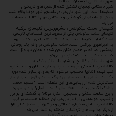
شهر باستانی لیسیان آنتالیا
شهر باستانی لیسیان تشکیل شده از مقبره‌های تاریخی و
صخره‌ها است. این شهر تاریخی در دامنه‌ی شهر موغلا واقع شده
و یکی از جاذبه‌های گردشگری و باستانی مهم آنتالیا به حساب
می‌آید.
کلیسای سنت نیکولاس، مشهورترین کلیسای ترکیه
کلیسای سنت نیکولاس یکی از معروف‌ترین کلیساهای تاریخی
است که این کلیسا متعلق به قرن ۵ تا ۱۲ میلادی بوده و مربوط
به امپراطوری بیزانس است. سنت نیکولاس در واقع یک روحانی
ارتدکس بود که در همین مکان دفن شده و همان بابانوئل است
که به کودکان و فقرا کمک زیادی می‌کرد.
شهر باستانی کالیچی، شهر باستانی ترکیه
کاله ایچی با قدمتی مربوط به دوره رومیان باستان و سلجوقیان،
قلب تپنده آنتالیا محسوب می‌شود. کاخ‌های بازسازی شده دوره
حکومت عثمانی با سقف‌هایی به رنگ سفید و قرمز و خیابان‌های
سنگ‌فرش شده از زیبایی‌های این منطقه است. "مسجد محمد
پاشا" با قدمتی بیش از ۳۰۰ سال، "میدان اصلی" با دروازه ورودی
و برج ساعت سنگی و همچنین "مناره کوتاه" با گذشته‌ای پر فراز
و نشیب نمونه‌هایی از آثار تاریخی این منطقه هستند. در غرب
کاله ایچی ساحل صخره‌ای کنیالتی و در شرق آن ساحل شنی لارا
از دیگر جذابیت‌های گردشگری منطقه به شمار می‌روند.
دروازه هادریان امپراطور روم آنتالیا