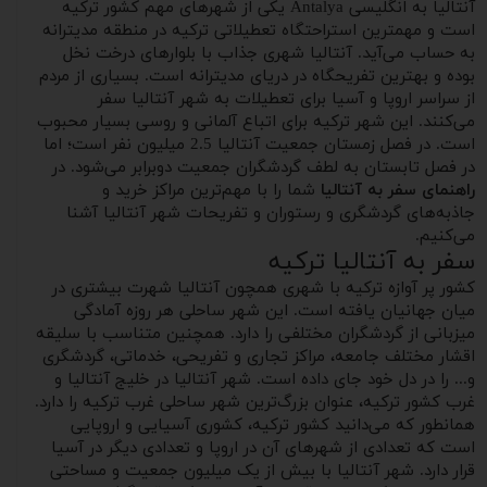
آنتالیا به انگلیسی Antalya یکی از شهرهای مهم کشور ترکیه
است و مهمترین استراحتگاه تعطیلاتی ترکیه در منطقه مدیترانه
به حساب می‌آید. آنتالیا شهری جذاب با بلوارهای درخت نخل
بوده و بهترین تفریحگاه در دریای مدیترانه است. بسیاری از مردم
از سراسر اروپا و آسیا برای تعطیلات به شهر آنتالیا سفر
می‌کنند. این شهر ترکیه برای اتباع آلمانی و روسی بسیار محبوب
است. در فصل زمستان جمعیت آنتالیا 2.5 میلیون نفر است؛ اما
در فصل تابستان به لطف گردشگران جمعیت دوبرابر می‌شود. در
راهنمای سفر به آنتالیا
شما را با مهم‌ترین مراکز خرید و
جاذبه‌های گردشگری و رستوران و تفریحات شهر آنتالیا آشنا
می‌کنیم.
سفر به آنتالیا ترکیه
کشور پر آوازه ترکیه با شهری همچون آنتالیا شهرت بیشتری در
میان جهانیان یافته است. این شهر ساحلی هر روزه آمادگی
میزبانی از گردشگران مختلفی را دارد.‌ همچنین متناسب با سلیقه
اقشار مختلف جامعه، مراکز تجاری و تفریحی، خدماتی، گردشگری
و... را در دل خود جای داده است. شهر آنتالیا در خلیج آنتالیا و
غرب کشور ترکیه، عنوان بزرگ‌ترین شهر ساحلی غرب ترکیه را دارد.
همانطور که می‌دانید کشور ترکیه، کشوری آسیایی و اروپایی
است که تعدادی از شهرهای آن در اروپا و تعدادی دیگر در آسیا
قرار دارد. شهر آنتالیا با بیش از یک میلیون جمعیت و مساحتی