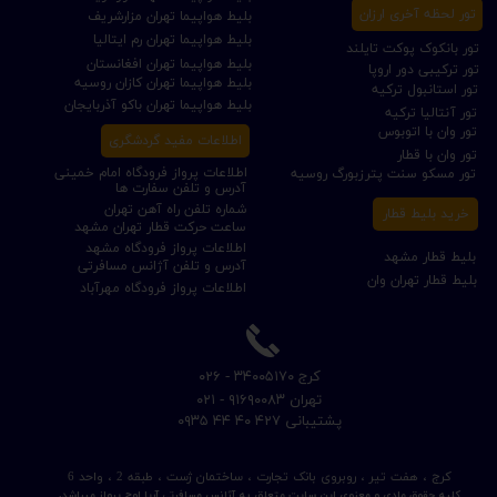
تور لحظه آخری ارزان
بلیط هواپیما تهران مزارشریف
بلیط هواپیما تهران رم ایتالیا
تور بانکوک پوکت تایلند
بلیط هواپیما تهران افغانستان
تور ترکیبی دور اروپا
بلیط هواپیما تهران کازان روسیه
تور استانبول ترکیه
بلیط هواپیما تهران باکو آذربایجان
تور آنتالیا ترکیه
تور وان با اتوبوس
اطلاعات مفید گردشگری
تور وان با قطار
اطلاعات پرواز فرودگاه امام خمینی
تور مسکو سنت پترزبورگ روسیه
آدرس و تلفن سفارت ها
شماره تلفن راه آهن تهران
خرید بلیط قطار
ساعت حرکت قطار تهران مشهد
اطلاعات پرواز فرودگاه مشهد
بلیط قطار مشهد
آدرس و تلفن آژانس مسافرتی
بلیط قطار تهران وان
اطلاعات پرواز فرودگاه مهرآباد
​کرج ۳۴۰۰۵۱۷۰ - ۰۲۶
​تهران ۹۱۶۹۰۰۸۳ - ۰۲۱
​پشتیبانی ۴۲۷ ۴۰ ۴۴ ۰۹۳۵
کرج ، هفت تیر ، روبروی بانک تجارت ، ساختمان ژست ، طبقه 2 ، واحد 6
کلیه حقوق مادی و معنوی این سایت متعلق به آژانس مسافرتی آریا اوج پرواز میباشد.