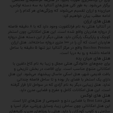
برای آن برنامه‌ریزی صورت بگیرد. در هتل‌ها مراسم‌های مختلفی
برگزار می‌شود. به طور کلی هتل‌های آنتالیا به سه دسته لوکس،
میان‌رده و ارزان تقسیم می‌شوند که ویژگی‌های هر کدام را در
ادامه مطلب بیان خواهیم کرد:
هتل‌ های ارزان
در آنتالیا هتلی به نام فرانکفورت وجود دارد که با ۸ دقیقه فاصله
از دروازه هادریان واقع شده است. این هتل امکاناتی چون استخر
کوچک و پارکینگ رایگان دارد. هتلی دیگر از این دسته هتل دروازه
هاردیان است که آن را در ۱۰۰ متری دروازه ساخته‌اند. هتل ارزان
Bacchus Pension واقع در مرکز آنتالیا نیز تنها ۵ دقیقه با ساحل
فاصله داشته و رو به دریا است.
هتل های میان‌ رده
برای جمع‌های خانوادگی هتلی مجلل و زیبا به نام کاخ دلفین با
امکاناتی متنوع مناسب است. برای اقامت در بخش تاریخی و
بافت قدیمی شهر، هتل اسکی ماسال پیشنهاد می‌شود. این هتل
دارای یک استخر با فضای باز بوده و تا ساحل فاصله چندانی
ندارد. هتل زیبایی دیگر به نام آزادی که در سواحل لارا قرار گرفته
است. این هتل امکانات کامل و مفرح و فضایی مدرن دارد.
هتل‌ های لوکس
هتل Brut Lara با فضایی دنج و خصوصی از هتل‌های لارا است.
این هتل امکاناتی چون ساحلی زیبا، وسایل ورزشی، مرکز اسپا و
سلامتی و کلوب کودکان را دارد. هتلی با ویلاهای مدرن، کلبه‌های