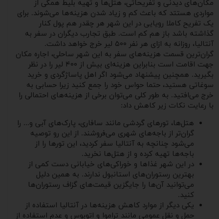
مکان‌های دیدنی و تفریحاتی، هتل‌ها و تهیه بلیط همگی از
مواردی هستتد که باعث کم و زیاد شدن هزینه‌ها می‌شوند. برای
یک تفریح کاملا رویایی در این شهر هر چقدر هم پول کنار
گذاشته باشد باز هم کم است. طبق تجارب دیگران در سفر به
آنتالیا، روزانه به ازای هر نفر ۵۰۰ لیر خرج خواهد داشت.
گران‌ترین قسمت هزینه‌های سفر به این شهر ساحلی، اجاره مکان
جهت اقامت است بنابراین هزینه‌ای بیش از ۴۰۰ لیر را در نظر
بگیرید. همچنین پیشنهاد می‌شود اگر اهل پاساژگردی و خرید
سوغاتی هستید، حتما حواس خود را جمع کنید زیرا حسابی به
خرج می‌افتید. به طور کلی می‌توان برخی از هزینه‌های احتمالی را
با رعایت نکات زیر کاهش داد:
هتل‌ها، تورهای گردشی مانند سافاری، پارک‌های آبی و... را
گران‌تر از باجه‌های شهری می‌فروشند. از این رو توصیه
می‌شود چنانچه به آنتالیا سفر کردید، این تورها را از
باجه‌ها تهیه کرده و از هتل‌ها نخرید.
در این شهر غذاها و خوراکی‌های خیابانی دست کمی از
بهترین رستوران‌های استانبول ندارند. به همین دلیل
می‌توانید آن‌ها را جایگزین قیمت‌های گزاف رستوران‌ها
کنید.
یکی دیگر از موارد کاهش هزینه‌ها در آنتالیا استفاده از
حمل و نقل عمومی مانند تراموا و اتوبوس و عدم استفاده از