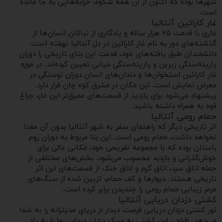
شهرها بوده که اکنون از آن همه شکوه، خرابه‌هایی به جا مانده
است.
غار کارائین آنتالیا
غاری با قدمت ۲۵ هزار ساله و یادگاری از نیاکان انسان‌ها از
گذشته‌های دور به نام غار کارائین در دل آنتالیا نهفته است.
دانشمندان طبق یافته‌های خود، قدمت این بنای تاریخی را دوران
پارینه‌سنگی زیرین و پارینه‌سنگی میانی تعیین کرده‌اند. در موزه
غار کارائین استخوان‌ها و دندان‌های انسان دوران نوسنگی در
معرض نمایش است. این مکان در مشرق کوه چان قرار دارد.
پیشنهاد می‌شود برای بازدید از قسمت‌های عمیق‌تر این غار، چراغ
قوه به همراه داشته باشید.
حمام رومی آنتالیا
اثر تاریخی دیگر که راهنمای سفر به شهر آنتالیا بدون آن معنا
نخواهد داشت، حمام رومی است. این بنا مربوط به دوران روم
باستان بوده که با مجموعه تفریحی خود، مکانی عالی برای
خوش‌گذرانی و بازدید محسوب می‌شود. بخش‌های مختلفی از
جمله اتاق سرد، اتاق گرم و اتاق خنک از قسمت‌های این اثر
تاریخی هستند. دیوارها و کف حمام، تزیین شده از سنگ‌های
مرمر زیبایی حمام رومی را چندیدن برابر کرده است.
کشتی دزدان دریایی آنتالیا
تور کشتی دزدان دریایی فرصت دیدار از دریای مدیترانه را به شما
می‌دهد. طراحی این کشتی به سبک دزدان دریایی ما را به یاد