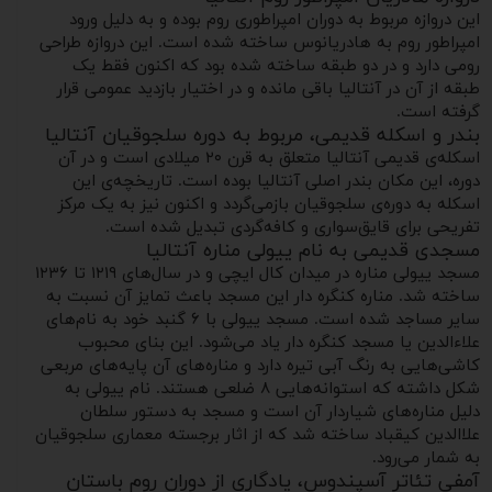
این دروازه مربوط به دوران امپراطوری روم بوده و به دلیل ورود
امپراطور روم به هادریانوس ساخته شده است. این دروازه طراحی
رومی دارد و در دو طبقه ساخته شده بود که اکنون فقط یک
طبقه از آن در آنتالیا باقی مانده و در اختیار بازدید عمومی قرار
گرفته است.
بندر و اسکله قدیمی، مربوط به دوره سلجوقیان آنتالیا
اسکله‌ی قدیمی آنتالیا متعلق به قرن ۲۰ میلادی است و در آن
دوره، این مکان بندر اصلی آنتالیا بوده است. تاریخچه‌ی این
اسکله به دوره‌ی سلجوقیان بازمی‌گردد و اکنون نیز به یک مرکز
تفریحی برای قایق‌سواری و کافه‌گردی تبدیل شده است.
مسجدی قدیمی به نام ییولی مناره آنتالیا
مسجد ییولی مناره در میدان کال ایچی و در سال‌های ۱۲۱۹ تا ۱۲۳۶
ساخته شد. مناره کنگره ‌دار این مسجد باعث تمایز آن نسبت به
سایر مساجد شده است. مسجد ییولی با ۶ گنبد خود به نام‌های
علاءالدین یا مسجد کنگره دار یاد می‌شود. این بنای محبوب
کاشی‌هایی به رنگ آبی تیره دارد و مناره‌های آن پایه‌های مربعی
شکل داشته که استوانه‌هایی ۸ ضلعی هستند. نام ییولی به
دلیل مناره‌های شیاردار آن است و مسجد به دستور سلطان
علاالدین کیقباد ساخته شد که از اثار برجسته معماری سلجوقیان
به شمار می‌رود.
آمفی تئاتر آسپندوس، یادگاری از دوران روم باستان