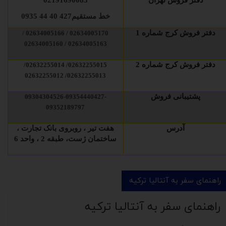
دفتر فروش تهران
02191690083
خط مستقیم
427 40 44 0935
دفتر فروش کرج شماره 1
02634005170 / 02634005166 /
02634005163 / 02634005160
دفتر فروش کرج شماره 2
02632255015/ 02632255014/
02632255013/ 02632255012
پشتیبانی فروش
09304304526-09354440427-
09352189797
آدرس
هفت تیر ، روبروی بانک تجارت ،
ساختمان ژست، طبقه 2 ، واحد 6
راهنمای سفر به آنتالیا ترکیه
راهنمای سفر به آنتالیا ترکیه