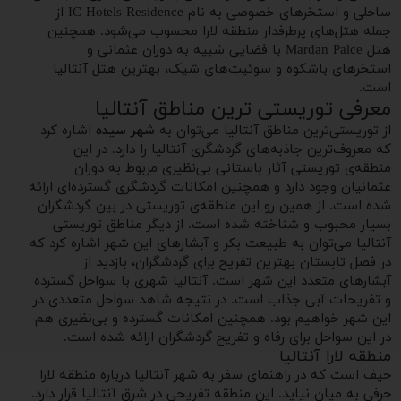
ساحلی و استخرهای خصوصی به نام IC Hotels Residence از
جمله هتل‌های پرطرفدار منطقه لارا محسوب می‌شود. همچنین
هتل Mardan Palce با فضایی شبیه به دوران عثمانی و
استخرهای باشکوه و سوئیت‌های شیک، بهترین هتل آنتالیا
است.
معرفی توریستی ترین مناطق آنتالیا
از توریستی‌ترین مناطق آنتالیا می‌توان به
شهر سیده
اشاره کرد
که معروف‌ترین جاذبه‌های گردشگری آنتالیا را دارد. در این
منطقه‌ی توریستی آثار باستانی بی‌نظیری مربوط به دوران
عثمانیان وجود دارد و همچنین امکانات گردشگری گسترده‌ای ارائه
شده است. از همین رو این منطقه‌ی توریستی در بین گردشگران
بسیار محبوب و شناخته شده است. از دیگر مناطق توریستی
آنتالیا می‌توان به طبیعت بکر و آبشارهای این شهر اشاره کرد که
در فصل تابستان بهترین تفریح برای گردشگران، بازدید از
آبشارهای متعدد این شهر است. آنتالیا شهری با سواحل گسترده
و تفریحات آبی جذاب است. در نتیجه شاهد سواحل متعددی در
این شهر خواهیم بود. همچنین امکانات گسترده و بی‌نظیری هم
در این سواحل برای رفاه و تفریح گردشگران ارائه شده است.
منطقه لارا آنتالیا
حیف است که در راهنمای سفر به شهر آنتالیا درباره منطقه لارا
حرفی به میان نیاید. این منطقه تفریحی در شرق آنتالیا قرار دارد.