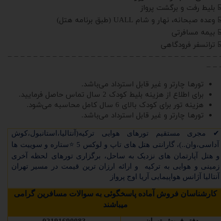
️ بلیط رفت و برگشت پرواز
 وعده صبحانه، نهار و شام UALL (طبق برنامه هتل)
️ بیمه مسافرتی
️ ترانسفر فرودگاهی
– – – – – – – – – – – – – – – – – – – – – – – – – – – – – – – – – 
– – 
تورها چارتر و غیر قابل استرداد می‌باشد.
برای اطلاع از هزینه بلیط کودک 2 سال تماس حاصل فرمایید.
هزینه تور برای کودک بالای 6 سال کامل محاسبه می‌شود.
تورها چارتر و غیر قابل استرداد می‌باشد.
✔
مجری مستقیم تورهای
هوایی ترکیه(آنتالیا،استانبول،کوش
آداسی،وان..)
، گارانتی هتل های تاپ و لوکس 5
⭐
ستاره و سوییت ها
و هتل آپارتمان های نزدیک به ساحل، برگزاری تورهای لحظه آخری
زمینی و هوایی به ترکیه و ارائه ارزان ترین قیمت در مسیر تهران
آنتالیا آژانس هواپیمایی آریا اوج پرواز
کارشناسان فروش آماده پاسخگوئی به سوالات مسافرین گرامی
میباشند