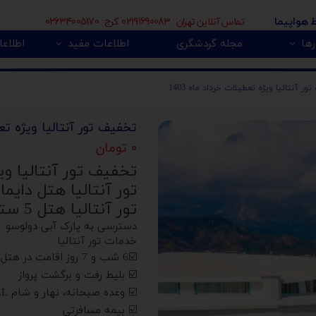
تماس آنلاین تهران : 02191690083 کرج : 02634005170
ط هواپیما
ها
مجله گردشگری
اطلاعات مفید
اطلاعا
🇮
بی 🇿🇦
پور 🇲🇾
تور اروپا 🇪🇺
ر آنتالیا ویژه تعطیلات خرداد ماه 1403
تخفیف تور آنتالیا ویژه تعطی
۰ تومان
تخفیف تور آنتالیا ویژه
تور آنتالیا هتل دایما 
تور آنتالیا هتل 5 ستاره یوآل دایما بیز کمر Daima Biz Hotel
دسترسی به پارک آبی دولوسو
خدمات تور آنتالیا
☑️6 شب و 7 روز اقامت در هتل
☑️ بلیط رفت و برگشت پرواز
☑️ وعده صبحانه، نهار و شام UALL (طبق برنامه هتل)
☑️ بیمه مسافرتی