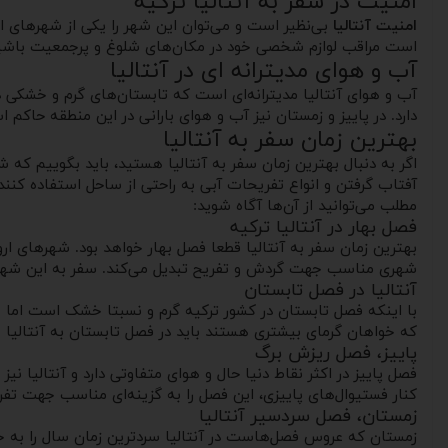
امنیت در سفر به آنتالیا ترکیه
امنیت آنتالیا
بی‌نظیر است و می‌توان این شهر را یکی از شهرهای ام
است مراقب لوازم شخصی خود در مکان‌های شلوغ و پرجمعیت باشی
آب و هوای مدیترانه ای در آنتالیا
آب و هوای آنتالیا مدیترانه‌ای است که تابستان‌های گرم و خشکی د
دارد. در پاییز و زمستان نیز آب و هوای بارانی در این منطقه حاکم است. به طور متوسط در آنتالیا بیش از ۹۰ درصد طول سال آفتا
بهترین زمان سفر به آنتالیا
اگر به دنبال بهترین زمان سفر به آنتالیا هستید، باید بگوییم که
آفتاب گرفتن و انواع تفریحات آبی به راحتی از ساحل استفاده کنند
مطلب می‌توانید از آن‌ها آگاه شوید:
فصل بهار در آنتالیا ترکیه
بهترین زمان سفر به آنتالیا قطعا فصل بهار خواهد بود. شهرهای اروپای
شهری مناسب جهت گردش و تفریح تبدیل می‌کند. سفر به این شهر 
آنتالیا در فصل تابستان
با اینکه فصل تابستان در کشور ترکیه گرم و نسبتا خشک است اما شه
که خواهان گرمای بیشتری هستند باید در فصل تابستان به آنتالیا سفر
پاییز، فصل ریزش برگ
فصل پاییز در اکثر نقاط دنیا حال و هوای متفاوتی دارد و آنتالیا نی
کنار فستیوال‌های پاییزی، این فصل را به گزینه‌ای مناسب جهت تفر
زمستان، فصل سردسیر آنتالیا
زمستان که عروس فصل‌هاست در آنتالیا سردترین زمان سال را به خو