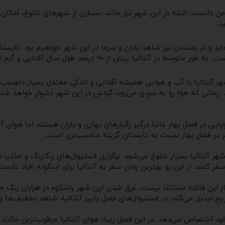
ن دانست. البته در این شهر نیز مانند بسیاری از شهرهای شلوغ، امکان 
د.
ارد و در زمستان نیز شاهد باران و سرما در این شهر خواهیم بود. تابست
بی و گرم است و ۱۰ درصد از سال بارش باران در این منطقه اتفاق می‌افتد.
 شهر آنتالیا با آب و هوایی همیشه آفتابی و اندکی معتدل بسیار دلچسب
. زمانی که هوا رو به سردی می‌رود، گردش در این شهر دشوار خواهد شد.
ی در فصل بهار غالباً درگیر رگبار‌های بهاری و باران هستند اما هوای آنتا
در فصل بهار نسبت به تابستان گزینه مناسب‌تری است.
ر آنتالیا بسیار شلوغ می‌شود. برگزاری فستیوال‌های رنگارنگ و جذاب د
 کنند. از این رو بهترین زمان سفر به آنتالیا برای اینگونه افراد تابس
ز از این قائده مستثنا نیست. غرق شدن این شهر باشکوه در هزاران رنگ جلو
یح تبدیل می‌کند. در فستیوال‌های فصل پاییز آنتالیا، شاهد تخفیف‌ها و
د اختصاص می‌دهد. در این فصل زیبا، هوای آنتالیا مرطوب‌ترین حالت خو