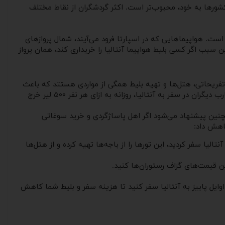
کشورها به خود، محبوب‌تر است. اکثر گردشگران از نقاط مختلف
است. هواپیماهایی که در اسپارتا فرود می‌آیند، شمال پروازهای
ن سبب اگر کسی بلیط هواپیما آنتالیا را خریداری کند، همان پرواز
و تفریحاتی، هتل‌ها و تهیه بلیط همگی از مواردی هستتد که باعث
کم و زیاد شدن هزینه‌ها می‌شوند. برای یک تفریح کاملا رویایی در این شهر هر چقدر هم پول کنار گذاشته باشد باز هم کم است. طبق تجارب دیگران در سفر به آنتالیا، روزانه به ازای هر نفر ۵۰۰ لیر خرج
 مکان جهت اقامت است بنابراین هزینه‌ای بیش از ۴۰۰ لیر را در نظر بگیرید. همچنین پیشنهاد می‌شود اگر اهل پاساژگردی و خرید سوغاتی
کاهش داد:
الیا سفر کردید، این تورها را از باجه‌ها تهیه کرده و از هتل‌ها
ین قیمت‌های گزاف رستوران‌ها کنید.
وایل پاییز به آنتالیا سفر کنید تا هزینه سفر و بلیط شما کاهش