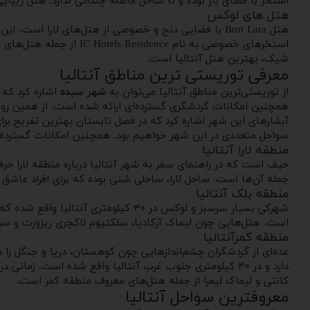
استخر با فضای باز بوده و تا ساحل فاصله چندانی ندارد. هتل زیبایی
هتل‌ های لوکس
هتل Brut Lara با فضایی دنج و خصوصی از هتل‌های لارا 
شیک، بهترین هتل آنتالیا است.
معرفی توریستی ترین مناطق آنتالیا
از توریستی‌ترین مناطق آنتالیا می‌توان به
شهر سیده
اشاره کرد که م
همچنین امکانات گردشگری گسترده‌ای ارائه شده است. از همین رو 
آبشارهای این شهر اشاره کرد که در فصل تابستان بهترین تفریح بر
سواحل متعددی در این شهر خواهیم بود. همچنین امکانات گسترده و
منطقه لارا آنتالیا
حیف است که در راهنمای سفر به شهر آنتالیا درباره منطقه لارا حرفی
جمله آن‌ها است. ساحل لارا، ساحلی شنی بوده که برای افراد عاشق ما
منطقه بلک آنتالیا
شهرکی بسیار سرسبز و لوکس در ۳۰ کیلو
است. هتل‌هایی چون لیماک آرکادیا، سلکتیوم لاکچری ریزورت و سوئن
منطقه کمرآنتالیا
عده‌ای از گردشگران چشم‌اندازهایی چون کوهستان، دریا و جنگل را د
کانتی و لیماک لیمرا از جمله هتل‌های معروف منطقه کمر است.
معروفترین سواحل آنتالیا