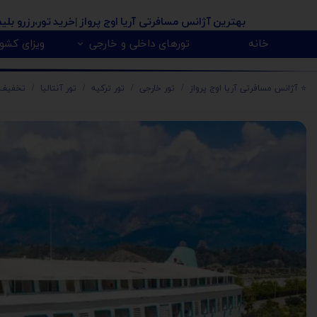
بهترین آژانس مسافرتی آریا اوج پرواز
|خرید تور،رزرو بلی
خانه
تورهای داخلی و خارجی
ویزای کشور
پیکاپ ویزای کانادا 🇨🇦
روسیه 🇷🇺
تور کانادا 🇨🇦
تور تایلند 🇹🇭
تور امارات 🇦🇪
تور گرجستان 🇬🇪
تور ارمنستان 🇦🇲
تور آذربایجان 🇿
تور هندوستان 🇳
تور آفریقای جنو
تور مالزی و سنگا
⭐️ آژانس مسافرتی آریا اوج پرواز
تور خارجی
تور ترکیه
تور آنتالیا
تخفیف تو