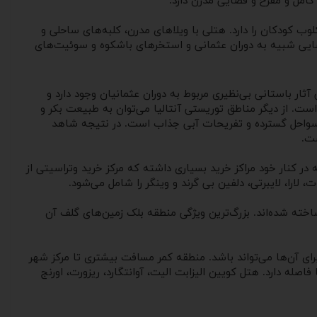
 کامل و مفرح و فضایی مدرن دارد.
و کلوب کودکان را دارد. هتلی با ویلاهای مدرن، کلبه‌های ساحلی و
به نام IC Hotels Residence از جمله هتل‌های پرطرفدار منطقه لارا محسوب می‌شود. همچنین هتل Mardan Palce با فضایی شبیه به دوران عثمانی و استخرهای باشکوه و سوئیت‌های
آثار باستانی بی‌نظیری مربوط به دوران عثمانیان وجود دارد و
ت. از دیگر مناطق توریستی آنتالیا می‌توان به طبیعت بکر و
با سواحل گسترده و تفریحات آبی جذاب است. در نتیجه شاهد
ست.
 در کنار خود مراکز خرید بسیاری داشته که مرکز خرید وتراسیتی از
لارا، لایبرتی، دلفین بی گرند و وینگر را شامل می‌شود.
ر این منطقه ساخته شده‌اند. بزرگ‌ترین ویژگی منطقه بلک زمین‌های گلف آن
برای آن‌ها می‌تواند باشد. منطقه کمر مسافت بیشتری تا مرکز شهر
دقیقه با خودرو سواری و ۱ ساعت و نیم با مینی‌بوس با آنتالیا فاصله دارد. هتل کویین الیزابت الیت، آوانتگارد، ریزورت، اورنج