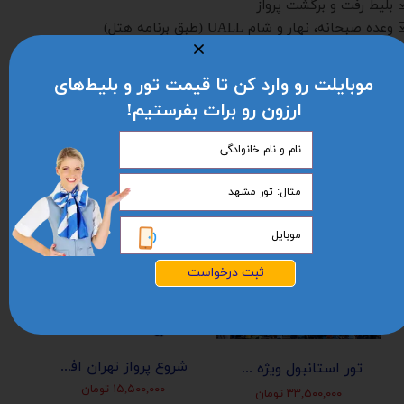
️ بلیط رفت و برگشت پرواز
 وعده صبحانه، نهار و شام UALL (طبق برنامه هتل)
️ بیمه مسافرتی
️ ترانسفر فرودگاهی
موبایلت رو وارد کن تا قیمت تور و بلیط‌های
️ راهنمای فارسی زبان
ارزون رو برات بفرستیم!
ثبت درخواست
شروع پرواز تهران افغانستان (کابل-مزارشریف-هرات-قندهار)
تور استانبول ویژه عید نوروز 1405 | مجری مستقیم ✈️
۱۵,۵۰۰,۰۰۰ تومان
۳۳,۵۰۰,۰۰۰ تومان