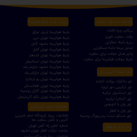
خدمات و مدارک سفارت
رزرو و خرید بلیط هواپیما
پیکاپ ویزا کانادا
بلیط هواپیما اربیل عراق
وقت سفارت فوری
بلیط هواپیما تهران دبی
رزرو بلیط سفارتی
بلیط هواپیما مشهد کابل
صدور بیمه نامه مسافرتی
بلیط هواپیما تهران کابل
واچر هتل موقت برای سفارت
بلیط هواپیما تهران قندهار
بلیط موقت هواپیما برای سفارت
بلیط هواپیما تهران استانبول
بلیط هواپیما مشهد مزارشریف
تور لحظه آخری ارزان
بلیط هواپیما تهران مزارشریف
بلیط هواپیما تهران رم ایتالیا
تور بانکوک پوکت تایلند
بلیط هواپیما تهران افغانستان
تور ترکیبی دور اروپا
بلیط هواپیما تهران کازان روسیه
تور استانبول ترکیه
بلیط هواپیما تهران باکو آذربایجان
تور آنتالیا ترکیه
تور وان با اتوبوس
اطلاعات مفید گردشگری
تور وان با قطار
اطلاعات پرواز فرودگاه امام خمینی
تور مسکو سنت پترزبورگ روسیه
آدرس و تلفن سفارت ها
شماره تلفن راه آهن تهران
خرید بلیط قطار
ساعت حرکت قطار تهران مشهد
اطلاعات پرواز فرودگاه مشهد