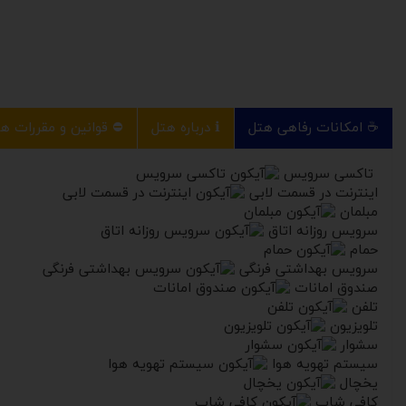
☕️ امکانات رفاهی هتل
ℹ️ درباره هتل
⛔️ قوانین و مقررات ه
تاکسی سرویس
اینترنت در قسمت لابی
مبلمان
سرویس روزانه اتاق
حمام
سرویس بهداشتی فرنگی
صندوق امانات
تلفن
تلویزیون
سشوار
سیستم تهویه هوا
یخچال
کافی شاپ