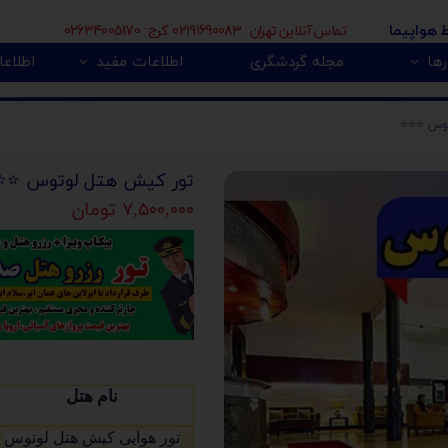
تماس آنلاین تهران : 02191690083 کرج : 02634005170
ط هواپیما
ها
مجله گردشگری
اطلاعات مفید
اطلاعا
🇮
بی 🇿🇦
پور 🇲🇾
تور اروپا 🇪🇺
س ⭐️⭐️⭐️
تور کیش هتل لوتوس ⭐️⭐️
۷,۵۰۰,۰۰۰ تومان
نام هتل
تور هوایی کیش هتل لوتوس