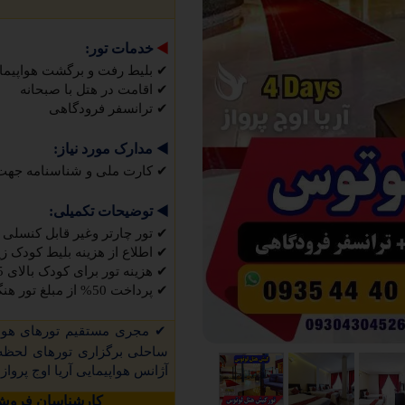
◀️
خدمات تور:
✔
بلیط رفت و برگشت هواپیما
✔
اقامت در هتل با صبحانه
✔
ترانسفر فرودگاهی
◀️
مدارک مورد نیاز:
✔
کارت ملی و شناسنامه جهت
◀️
توضیحات تکمیلی:
✔
تور چارتر وغیر قابل کنسلی 
✔
اطلاع از هزینه بلیط کودک زیر 2 سال تماس حاصل فرم
✔
هزینه تور برای کودک بالای 5 سال کامل محاسبه میشود
✔
پرداخت 50% از مبلغ تور هنگام عقد قرارداد الزامی میباشد
✔
مجری مستقیم تورهای
هوا
ساحلی برگزاری تورهای لحظه 
آژانس هواپیمایی آریا اوج پرواز
کارشناسان فروش 