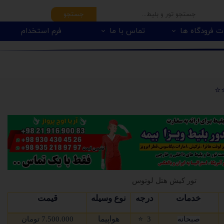
جستجو
ت فرودگاه ها
تماس با ما
فرم استخدام
⭐️
تور کیش هتل لوتوس
خدمات
درجه
نوع وسیله
قیمت
هواپیما
صبحانه
3
⭐
7.500.000 تومان