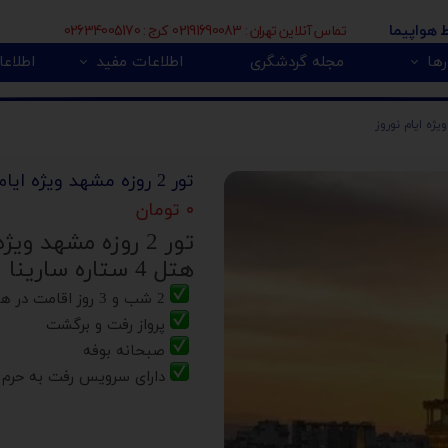
تماس آنلاین تهران : 02191690083 کرج : 02634005170
ط هواپیما
ها
مجله گردشگری
اطلاعات مفید
اطلاعا
🇮
بی 🇿🇦
پور 🇲🇾
تور اروپا 🇪🇺
تور 2 روزه مشهد ویژه ایام نوروز
۰ تومان
تور 2 روزه مشهد ویژه ایام نوروز
هتل 4 ستاره سارینا
2 شب و 3 روز اقامت در هتل
پرواز رفت و برگشت
صبحانه بوفه
دارای سرویس رفت به حرم