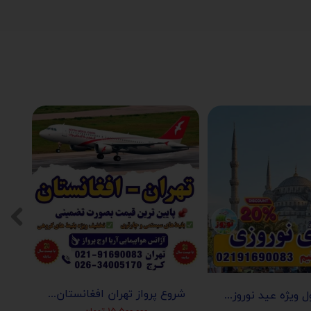
شروع پرواز تهران افغانستان (کابل-مزارشریف-هرات-قندهار)
تور استانبول ویژه عید نوروز 1405 | مجری مستقیم ✈️