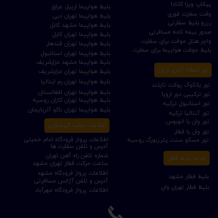
پیکاپ ویزا کانادا
بلیط هواپیما اربیل عراق
وقت سفارت فوری
بلیط هواپیما تهران دبی
رزرو بلیط سفارتی
بلیط هواپیما مشهد کابل
صدور بیمه نامه مسافرتی
بلیط هواپیما تهران کابل
واچر هتل موقت برای سفارت
بلیط هواپیما تهران قندهار
بلیط موقت هواپیما برای سفارت
بلیط هواپیما تهران استانبول
بلیط هواپیما مشهد مزارشریف
تور لحظه آخری ارزان
بلیط هواپیما تهران مزارشریف
بلیط هواپیما تهران رم ایتالیا
تور بانکوک پوکت تایلند
بلیط هواپیما تهران افغانستان
تور ترکیبی دور اروپا
بلیط هواپیما تهران کازان روسیه
تور استانبول ترکیه
بلیط هواپیما تهران باکو آذربایجان
تور آنتالیا ترکیه
تور وان با اتوبوس
اطلاعات مفید گردشگری
تور وان با قطار
اطلاعات پرواز فرودگاه امام خمینی
تور مسکو سنت پترزبورگ روسیه
آدرس و تلفن سفارت ها
شماره تلفن راه آهن تهران
خرید بلیط قطار
ساعت حرکت قطار تهران مشهد
اطلاعات پرواز فرودگاه مشهد
بلیط قطار مشهد
آدرس و تلفن آژانس مسافرتی
بلیط قطار تهران وان
اطلاعات پرواز فرودگاه مهرآباد