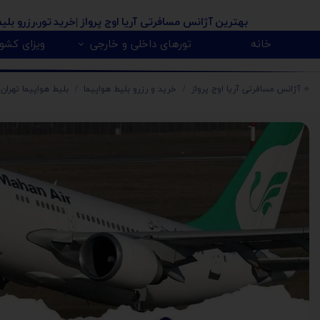
بهترین آژانس مسافرتی آریا اوج پرواز
|خرید تور،رزرو بلی
خانه
تورهای داخلی و خارجی
ویزای کشور
پیکاپ ویزای کانادا 🇨🇦
روسیه 🇷🇺
تور کانادا 🇨🇦
تور تایلند 🇹🇭
تور امارات 🇦🇪
تور گرجستان 🇬🇪
تور ارمنستان 🇦🇲
تور آذربایجان 🇿
تور هندوستان 🇳
تور آفریقای جنو
تور مالزی و سنگا
⭐️ آژانس مسافرتی آریا اوج پرواز
خرید و رزرو بلیط هواپیما
بلیط هواپیما تهران