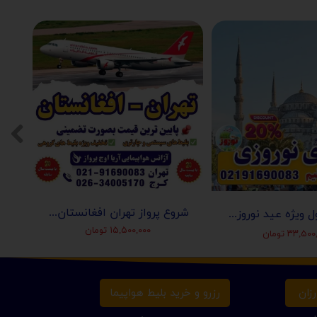
شروع پرواز تهران افغانستان (کابل-مزارشریف-هرات-قندهار)
تور استانبول ویژه عید نوروز 1405 | مجری مستقیم ✈️
۱۵,۵۰۰,۰۰۰ تومان
۳۳,۵ تومان
زان
رزرو و خرید بلیط هواپیما