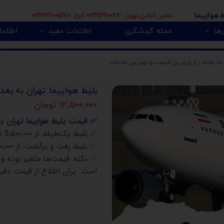
تماس آنلاین تهران : 02191690083 کرج : 02634005170
ط هواپیما
ها
مجله گردشگری
اطلاعات مفید
اطلاعا
🇮
بی 🇿🇦
پور 🇲🇾
تور اروپا 🇪🇺
 به بغداد | ارزان‌ترین قیمت و بهترین خدمات
بلیط هواپیما تهران به بغد
۱۲,۵۰۰,۰۰۰ تومان
✅
قیمت بلیط هواپیما تهران به
✅
بلیط یک‌طرفه
:
از
5,۵۰۰,۰۰۰
تو
✅
بلیط رفت و برگشت
:
از
۰,۰۰۰
✅
نکته
:
قیمت‌ها متغیر بوده و 
است. برای اطلاع از قیمت دقی