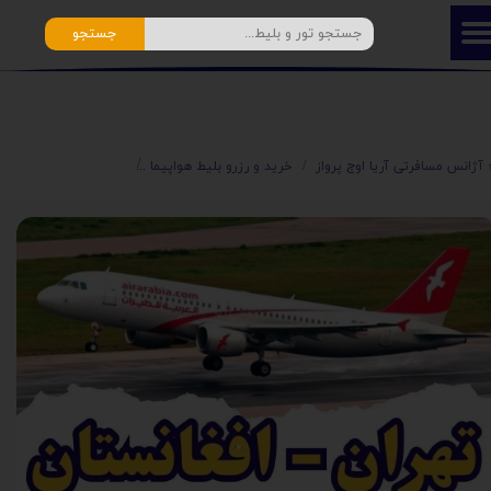
جستجو
️ آژانس مسافرتی آریا اوج پرواز
خرید و رزرو بلیط هواپیما
⭐️ بلیط ارزان افغانستا