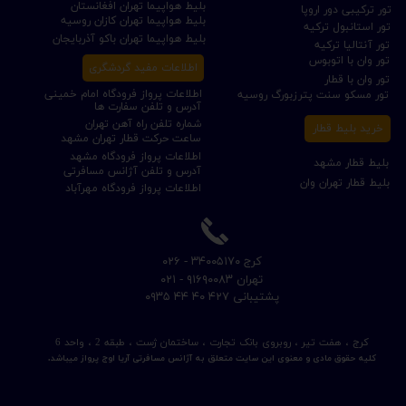
بلیط هواپیما تهران افغانستان
تور ترکیبی دور اروپا
بلیط هواپیما تهران کازان روسیه
تور استانبول ترکیه
بلیط هواپیما تهران باکو آذربایجان
تور آنتالیا ترکیه
تور وان با اتوبوس
اطلاعات مفید گردشگری
تور وان با قطار
اطلاعات پرواز فرودگاه امام خمینی
تور مسکو سنت پترزبورگ روسیه
آدرس و تلفن سفارت ها
شماره تلفن راه آهن تهران
خرید بلیط قطار
ساعت حرکت قطار تهران مشهد
اطلاعات پرواز فرودگاه مشهد
بلیط قطار مشهد
آدرس و تلفن آژانس مسافرتی
بلیط قطار تهران وان
اطلاعات پرواز فرودگاه مهرآباد
​کرج ۳۴۰۰۵۱۷۰ - ۰۲۶
​تهران ۹۱۶۹۰۰۸۳ - ۰۲۱
​پشتیبانی ۴۲۷ ۴۰ ۴۴ ۰۹۳۵
کرج ، هفت تیر ، روبروی بانک تجارت ، ساختمان ژست ، طبقه 2 ، واحد 6
کلیه حقوق مادی و معنوی این سایت متعلق به آژانس مسافرتی آریا اوج پرواز میباشد.