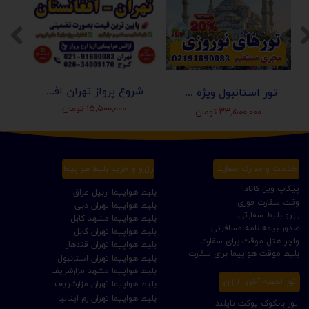
شروع پرواز تهران افغانستان (کابل-مزارشریف-هرات-قندهار)
تور استانبول ویژه عید نوروز 1405 | مجری مستقیم ✈️
۱۵,۵۰۰,۰۰۰ تومان
۳۳,۵۰۰,۰۰۰ تومان
خدمات و مدارک سفارت
رزرو و خرید بلیط هواپیما
پیکاپ ویزا کانادا
بلیط هواپیما اربیل عراق
وقت سفارت فوری
بلیط هواپیما تهران دبی
رزرو بلیط سفارتی
بلیط هواپیما مشهد کابل
صدور بیمه نامه مسافرتی
بلیط هواپیما تهران کابل
واچر هتل موقت برای سفارت
بلیط هواپیما تهران قندهار
بلیط موقت هواپیما برای سفارت
بلیط هواپیما تهران استانبول
بلیط هواپیما مشهد مزارشریف
تور لحظه آخری ارزان
بلیط هواپیما تهران مزارشریف
بلیط هواپیما تهران رم ایتالیا
تور بانکوک پوکت تایلند