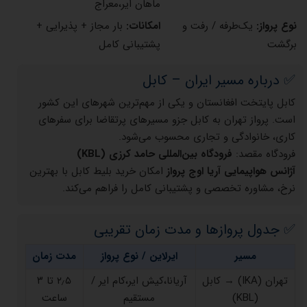
ماهان ایر،معراج
نوع پرواز:
یک‌طرفه / رفت و
امکانات:
بار مجاز + پذیرایی +
برگشت
پشتیبانی کامل
✅ درباره مسیر ایران – کابل
کابل پایتخت افغانستان و یکی از مهم‌ترین شهرهای این کشور
است. پرواز تهران به کابل جزو مسیرهای پرتقاضا برای سفرهای
کاری، خانوادگی و تجاری محسوب می‌شود.
فرودگاه مقصد:
فرودگاه بین‌المللی حامد کرزی (KBL)
آژانس هواپیمایی آریا اوج پرواز
امکان خرید بلیط کابل با بهترین
نرخ، مشاوره تخصصی و پشتیبانی کامل را فراهم می‌کند.
✅ جدول پروازها و مدت زمان تقریبی
مسیر
ایرلاین / نوع پرواز
مدت زمان
تهران (IKA) → کابل
آریانا،کیش ایر،کام ایر /
۲٫۵ تا ۳
(KBL)
مستقیم
ساعت