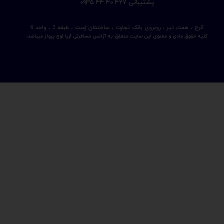
​پشتیبانی ۴۲۷ ۴۰ ۴۴ ۰۹۳۵
کرج ، هفت تیر ، روبروی بانک تجارت ، ساختمان ژست ، طبقه 2 ، واحد 6
کلیه حقوق مادی و معنوی این سایت متعلق به آژانس مسافرتی آریا اوج پرواز میباشد.