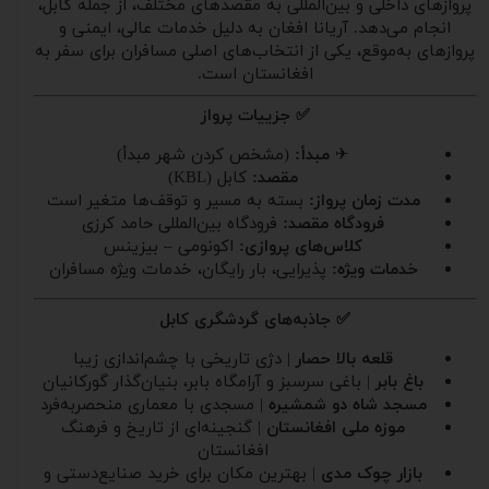
پروازهای داخلی و بین‌المللی به مقصدهای مختلف، از جمله کابل،
انجام می‌دهد. آریانا افغان به دلیل خدمات عالی، ایمنی و
پروازهای به‌موقع، یکی از انتخاب‌های اصلی مسافران برای سفر به
افغانستان است.
✅ جزییات پرواز
✈
مبدأ:
(مشخص کردن شهر مبدأ)
مقصد:
کابل (KBL)
مدت زمان پرواز:
بسته به مسیر و توقف‌ها متغیر است
فرودگاه مقصد:
فرودگاه بین‌المللی حامد کرزی
کلاس‌های پروازی:
اکونومی – بیزینس
خدمات ویژه:
پذیرایی، بار رایگان، خدمات ویژه مسافران
✅ جاذبه‌های گردشگری کابل
قلعه بالا حصار
| دژی تاریخی با چشم‌اندازی زیبا
باغ بابر
| باغی سرسبز و آرامگاه بابر، بنیان‌گذار گورکانیان
مسجد شاه دو شمشیره
| مسجدی با معماری منحصر‌به‌فرد
موزه ملی افغانستان
| گنجینه‌ای از تاریخ و فرهنگ
افغانستان
بازار چوک مدی
| بهترین مکان برای خرید صنایع‌دستی و