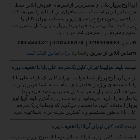
آریا اوج پرواز
یکی از معتبرترین آژانس‌های فروش آنلاین بلیط
هواپیما در ایران است که به مسافران این امکان را می‌دهد که
به‌راحتی و بدون هیچ دردسری پرواز مستقیم تهران کابل را
رزرو کنند. تمامی فرآیند خرید بلیط پرواز تهران کابل به‌صورت
آنلاین و سریع در دسترس شما قرار دارد.
☎️
تلفن:
02191690083
| 02634005170 |
09354440427
☎️
تماس آنلاین از طریق
واتساپ
:
برای تماس کلیک کنید
قیمت بلیط هواپیما تهران کابل یک‌طرفه علی بابا با تخفیف ویژه
آژانس
آریا اوج پرواز
بلیط هواپیما تهران کابل یک‌طرفه علی بابا
را با قیمت‌های ویژه و تخفیف‌های مناسب به شما عزیزان ارائه
می‌دهد. اگر به دنبال سفر به کابل هستید و قصد خرید بلیط
یک‌طرفه را دارید، می‌توانید از خدمات رزرو آنلاین بلیط
آریا اوج
پرواز
استفاده کنید. ما تضمین می‌کنیم که بلیط‌های یک‌طرفه
علی بابا به‌طور مستقیم و با کمترین هزینه برای شما تهیه شود.
قیمت تکت کابل تهران آریانا با تخفیف ویژه
قیمت تکت کابل تهران آریانا به دلیل نوسانات نرخ ارز و تغییرات