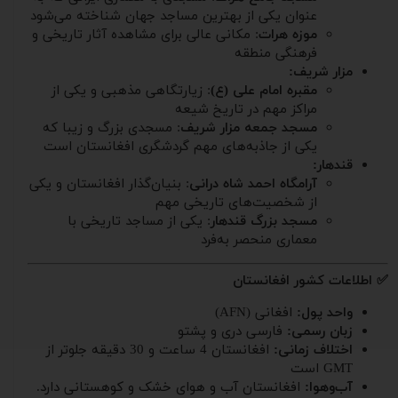
عنوان یکی از بهترین مساجد جهان شناخته می‌شود
موزه هرات
: مکانی عالی برای مشاهده آثار تاریخی و
فرهنگی منطقه
مزار شریف:
مقبره امام علی (ع)
: زیارتگاهی مذهبی و یکی از
مراکز مهم در تاریخ شیعه
مسجد جمعه مزار شریف
: مسجدی بزرگ و زیبا که
یکی از جاذبه‌های مهم گردشگری افغانستان است
قندهار:
آرامگاه احمد شاه درانی
: بنیان‌گذار افغانستان و یکی
از شخصیت‌های تاریخی مهم
مسجد بزرگ قندهار
: یکی از مساجد تاریخی با
معماری منحصر به‌فرد
✅ اطلاعات کشور افغانستان
واحد پول:
افغانی (AFN)
زبان رسمی:
فارسی دری و پشتو
اختلاف زمانی:
افغانستان 4 ساعت و 30 دقیقه جلوتر از
GMT است
آب‌وهوا:
افغانستان آب و هوای خشک و کوهستانی دارد.