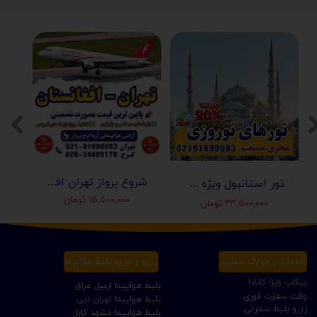
شروع پرواز تهران افغانستان (کابل-مزارشریف-هرات-قندهار)
تور استانبول ویژه عید نوروز 1405 | مجری مستقیم ✈️
۱۵,۵۰۰,۰۰۰ تومان
۳۳,۵۰۰,۰۰۰ تومان
خدمات و مدارک سفارت
رزرو و خرید بلیط هواپیما
پیکاپ ویزا کانادا
بلیط هواپیما اربیل عراق
وقت سفارت فوری
بلیط هواپیما تهران دبی
رزرو بلیط سفارتی
بلیط هواپیما مشهد کابل