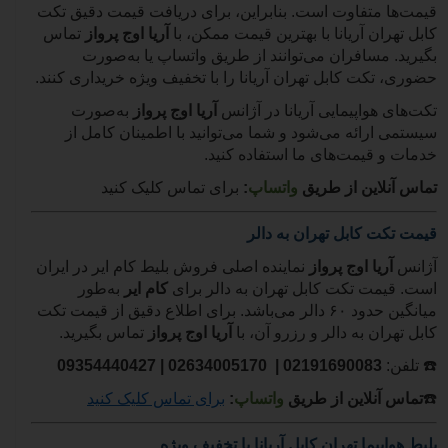
قیمت‌ها متفاوت است. بنابراین، برای دریافت قیمت دقیق تکت
کابل تهران آریانا با بهترین قیمت ممکن، با
آریا اوج پرواز
تماس
بگیرید. مسافران می‌توانند از طریق واتساپ یا به‌صورت
حضوری، تکت کابل تهران آریانا را با تخفیف ویژه خریداری کنند.
تکت‌های هواپیمایی آریانا در آژانس
آریا اوج پرواز
به‌صورت
سیستمی ارائه می‌شود و شما می‌توانید با اطمینان کامل از
خدمات و قیمت‌های ما استفاده کنید.
تماس آنلاین از طریق
واتساپ
:
برای تماس کلیک کنید
قیمت تکت کابل تهران به دالر
آژانس
آریا اوج پرواز
نماینده اصلی فروش بلیط کام ایر در ایران
است. قیمت تکت کابل تهران به دالر برای
کام ایر
به‌طور
میانگین حدود
۶۰
دالر می‌باشد. برای اطلاع دقیق از قیمت تکت
کابل تهران به دالر و رزرو آن، با
آریا اوج پرواز
تماس بگیرید.
☎️
تلفن:
02191690083
| 02634005170 |
09354440427
☎️
تماس آنلاین از طریق
واتساپ
:
برای تماس کلیک کنید
بلیط هواپیما تهران کابل آریانا با تخفیف ویژه