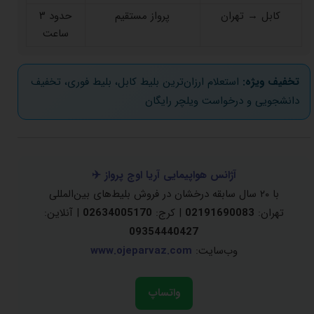
کابل → تهران
پرواز مستقیم
حدود ۳
ساعت
تخفیف ویژه:
استعلام ارزان‌ترین بلیط کابل، بلیط فوری، تخفیف
دانشجویی و درخواست ویلچر رایگان
آژانس هواپیمایی آریا اوج پرواز ✈️
با ۲۰ سال سابقه درخشان در فروش بلیط‌های بین‌المللی
تهران:
02191690083
| کرج:
02634005170
| آنلاین:
09354440427
وب‌سایت:
www.ojeparvaz.com
واتساپ