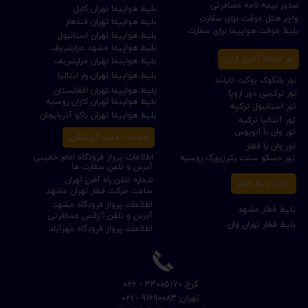
صدور بیمه نامه مسافرتی
بلیط هواپیما تهران کابل
واچر هتل موقت برای سفارت
بلیط هواپیما تهران قندهار
بلیط موقت هواپیما برای سفارت
بلیط هواپیما تهران استانبول
بلیط هواپیما مشهد مزارشریف
تور لحظه آخری ارزان
بلیط هواپیما تهران مزارشریف
بلیط هواپیما تهران رم ایتالیا
تور بانکوک پوکت تایلند
بلیط هواپیما تهران افغانستان
تور ترکیبی دور اروپا
بلیط هواپیما تهران کازان روسیه
تور استانبول ترکیه
بلیط هواپیما تهران باکو آذربایجان
تور آنتالیا ترکیه
تور وان با اتوبوس
اطلاعات مفید گردشگری
تور وان با قطار
اطلاعات پرواز فرودگاه امام خمینی
تور مسکو سنت پترزبورگ روسیه
آدرس و تلفن سفارت ها
شماره تلفن راه آهن تهران
خرید بلیط قطار
ساعت حرکت قطار تهران مشهد
اطلاعات پرواز فرودگاه مشهد
بلیط قطار مشهد
آدرس و تلفن آژانس مسافرتی
بلیط قطار تهران وان
اطلاعات پرواز فرودگاه مهرآباد
​کرج ۳۴۰۰۵۱۷۰ - ۰۲۶
​تهران ۹۱۶۹۰۰۸۳ - ۰۲۱