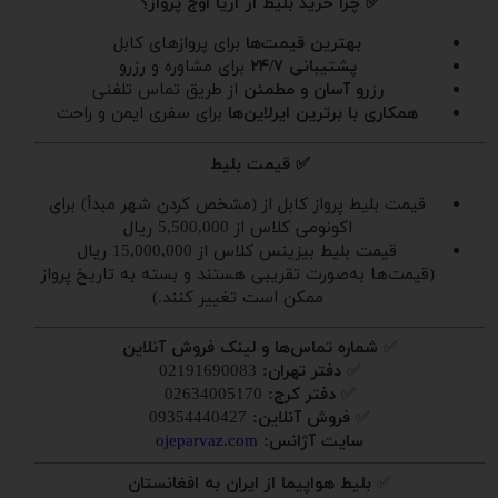
✅ چرا خرید بلیط از آریا اوج پرواز؟
بهترین قیمت‌ها
برای پروازهای کابل
پشتیبانی ۲۴/۷
برای مشاوره و رزرو
رزرو آسان و مطمئن
از طریق تماس تلفنی
همکاری با برترین ایرلاین‌ها
برای سفری ایمن و راحت
✅ قیمت بلیط
قیمت بلیط پرواز کابل از (مشخص کردن شهر مبدأ) برای
اکونومی کلاس از 5,500,000 ریال
قیمت بلیط بیزینس کلاس از 15,000,000 ریال
(قیمت‌ها به‌صورت تقریبی هستند و بسته به تاریخ پرواز
ممکن است تغییر کنند.)
✅
شماره تماس‌ها و لینک فروش آنلاین
✅
دفتر تهران:
02191690083
✅
دفتر کرج:
02634005170
✅
فروش آنلاین:
09354440427
سایت آژانس:
ojeparvaz.com
✅
بلیط هواپیما از ایران به افغانستان