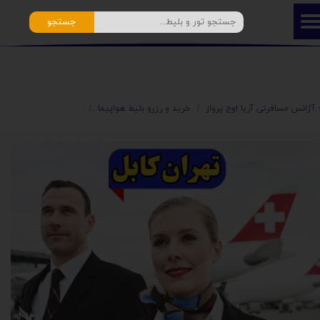
جستجو
️ آژانس مسافرتی آریا اوج پرواز
خرید و رزرو بلیط هواپیما
⭐️ بلیط ارزان افغانستا