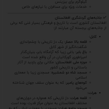
کیلوگرم برای بیزینس
خدمات ویژه برای مسافران با نیازهای خاص
✅ جاذبه‌های گردشگری افغانستان
افغانستان کشوری است با تاریخ و فرهنگی بسیار غنی که برخی
از جاذبه‌های برجسته آن عبارتند از:
کابل:
قلعه بالا حصار
: یک دژ تاریخی با چشم‌اندازی
شگفت‌انگیز از شهر کابل
باغ بابر
: باغی زیبا که آرامگاه بابر، بنیان‌گذار
امپراطوری گورکانیان در آن واقع شده است
موزه ملی افغانستان
: مکانی برای بازدید از آثار
باستانی و تاریخی کشور
مسجد شاه دو شمشیره
: مسجدی زیبا با معماری
اسلامی
کوه‌های پامیر
: که به عنوان سقف جهان شناخته
می‌شود
هرات:
قلعه هرات
: دژ تاریخی که همواره در دوران‌های
مختلف افغانستان به عنوان مرکز قدرت بوده است
مسجد جامع هرات
: مسجدی با معماری ایرانی که به