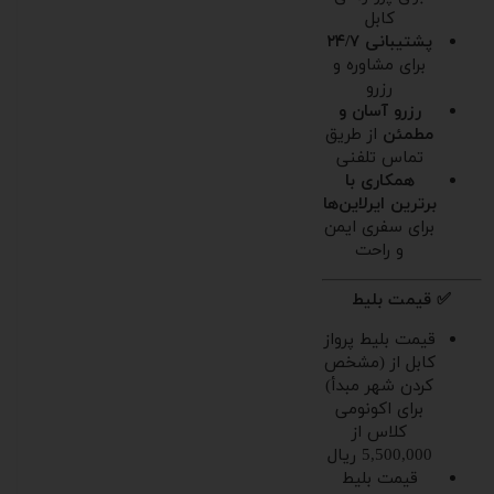
کابل
پشتیبانی ۲۴/۷
برای مشاوره و
رزرو
رزرو آسان و
مطمئن
از طریق
تماس تلفنی
همکاری با
برترین ایرلاین‌ها
برای سفری ایمن
و راحت
✅ قیمت بلیط
قیمت بلیط پرواز
کابل از (مشخص
کردن شهر مبدأ)
برای اکونومی
کلاس از
5,500,000 ریال
قیمت بلیط