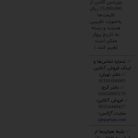
بیزینس کلاس از
15,000,000 ریال
(قیمت‌ها
به‌صورت تقریبی
هستند و بسته
به تاریخ پرواز
ممکن است
تغییر کنند.)
✅
شماره تماس‌ها و
لینک فروش آنلاین
✅
دفتر تهران:
02191690083
✅
دفتر کرج:
02634005170
✅
فروش آنلاین:
09354440427
سایت آژانس:
ojeparvaz.com
✅
بلیط هواپیما از