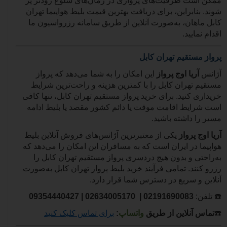
ممکن است ظرفیت‌های پروازی در زمان‌های شلوغ زودتر پر
شوند. بنابراین، برای دریافت بهترین قیمت بلیط هواپیما تهران
کابل ماهان، به‌صورت آنلاین از طریق سامانه رزرواسیون ما
اقدام نمایید.
پرواز مستقیم تهران کابل
آژانس
آریا اوج پرواز
این امکان را به شما می‌دهد که پرواز
مستقیم تهران کابل را با کمترین هزینه و راحت‌ترین شرایط
خریداری کنید. برای خرید پرواز مستقیم تهران کابل، تنها کافی
است شرایط اقامت موقت یا دائم کشور مقصد یا بلیط ادامه
مسیر را داشته باشید.
آریا اوج پرواز
یکی از معتبرترین آژانس‌های فروش آنلاین بلیط
هواپیما در ایران است که به مسافران این امکان را می‌دهد که
به‌راحتی و بدون هیچ دردسری پرواز مستقیم تهران کابل را
رزرو کنند. تمامی فرآیند خرید بلیط پرواز تهران کابل به‌صورت
آنلاین و سریع در دسترس شما قرار دارد.
☎️
تلفن:
02191690083
| 02634005170 |
09354440427
☎️
تماس آنلاین از طریق
واتساپ
:
برای تماس کلیک کنید