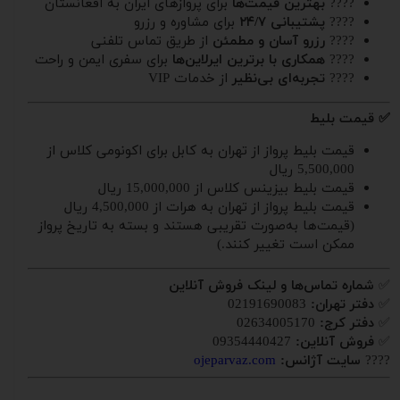
????
بهترین قیمت‌ها
برای پروازهای ایران به افغانستان
????
پشتیبانی ۲۴/۷
برای مشاوره و رزرو
????
رزرو آسان و مطمئن
از طریق تماس تلفنی
????
همکاری با برترین ایرلاین‌ها
برای سفری ایمن و راحت
????
تجربه‌ای بی‌نظیر
از خدمات VIP
✅ قیمت بلیط
قیمت بلیط پرواز از تهران به کابل برای اکونومی کلاس از
5,500,000 ریال
قیمت بلیط بیزینس کلاس از 15,000,000 ریال
قیمت بلیط پرواز از تهران به هرات از 4,500,000 ریال
(قیمت‌ها به‌صورت تقریبی هستند و بسته به تاریخ پرواز
ممکن است تغییر کنند.)
✅
شماره تماس‌ها و لینک فروش آنلاین
✅
دفتر تهران:
02191690083
✅
دفتر کرج:
02634005170
✅
فروش آنلاین:
09354440427
????
سایت آژانس:
ojeparvaz.com