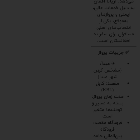
می‌دهد. آریانا افغان
به دلیل خدمات عالی،
ایمنی و پروازهای
به‌موقع، یکی از
انتخاب‌های اصلی
مسافران برای سفر به
افغانستان است.
✅ جزییات پرواز
✈
مبدأ:
(مشخص کردن
شهر مبدأ)
مقصد:
کابل
(KBL)
مدت زمان پرواز:
بسته به مسیر و
توقف‌ها متغیر
است
فرودگاه مقصد:
فرودگاه
بین‌المللی حامد