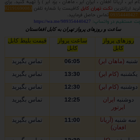
ام ایر ، آریانا افغان ، ایران ایر ، ماهان ، یزد ایر ) را تهیه کنید. برای
رید ارزانترین
تکت تهران کابل
کافیست با شماره تلفن
02191690083
09354440427
تماس حاصل فرمایید.
ت مستقیم در واتساپ:
https://wa.me/989354440427
ساعت و روزهای پرواز تهران به کابل افغانستان
روزهای پرواز
ساعت پرواز
قیمت بلیط کابل
کابل
کابل
شنبه
(ماهان ایر)
06:05
تماس بگیرید
یکشنبه
(کام ایر)
13:30
تماس بگیرید
دوشنبه
(کام ایر)
12:30
تماس بگیرید
دوشنبه
ایران
12:25
تماس بگیرید
ایرتور
سه شنبه
(آریانا
11:00
تماس بگیرید
افغان)