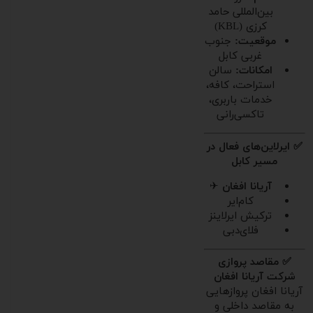
بین‌المللی حامد
کرزی (KBL)
موقعیت:
جنوب
غربی کابل
امکانات:
سالن
استراحت، کافه،
خدمات باربری،
تاکسی‌رانی
✅ ایرلاین‌های فعال در
مسیر کابل
آریانا افغان
✈
کام‌ایر
ترکیش ایرلاینز
فلای‌دبی
✅ مقاصد پروازی
شرکت آریانا افغان
آریانا افغان پروازهایی
به مقاصد داخلی و