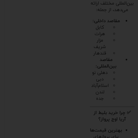
بین‌المللی مختلف ارائه
می‌دهد، از جمله:
مقاصد داخلی:
کابل
هرات
مزار
شریف
قندهار
مقاصد
بین‌المللی:
دهلی نو
دبی
اسلام‌آباد
لندن
جده
✅ چرا خرید بلیط از
آریا اوج پرواز؟
بهترین قیمت‌ها
برای پروازهای