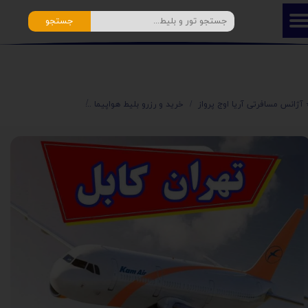
جستجو
️ آژانس مسافرتی آریا اوج پرواز
خرید و رزرو بلیط هواپیما
⭐️ بلیط ارزان افغانستا