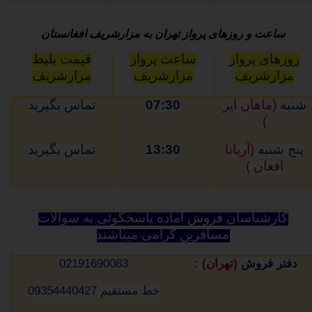
ساعت و روزهای پرواز تهران به مزارشریف افغانستان
روزهای پرواز
ساعت پرواز
قیمت بلیط
مزارشریف
مزارشریف
مزارشریف
شنبه
(ماهان ایر
07:30
تماس بگیرید
)
پنج شنبه
(آریانا
13:30
تماس بگیرید
افغان )
کارشناسان فروش آماده پاسخگوئی به سوالات
مسافرین گرامی میباشند
دفتر فروش
(تهران) :
02191690083
خط مستقیم 09354440427