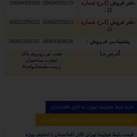
دفتر فروش
(کـرج شماره
02634005170 02634005160
1) :
دفتر فروش
(کـرج شماره
02632255013 02632255012
2) :
پشتیبانــی فــروش :
09304304526 09352189797
آدرس مـا :
هفت تیر،روبروی بانک
تجارت،ساختمان
ژست،طبقه2،واحد6
خرید بلیط هواپیما تهران به کابل افغانستان
خرید بلیط هواپیما تهران به مزارشریف افغانستان
قیمت بلیط هواپیما تهران کابل افغانستان با تخفیف ویژه