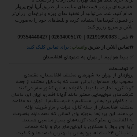
تخفیف‌های ویژه و قیمت‌های مناسب، از طریق
آریا اوج پرواز
اقدام کنید. شما می‌توانید از تخفیف‌های ویژه و نرخ‌های ارزان‌تر
در فصول کم‌تقاضا استفاده کرده و بلیط‌های خود را به‌صورت
آنلاین و سریع رزرو کنید.
☎️
تلفن:
02191690083
| 02634005170 |
09354440427
☎️
تماس آنلاین از طریق
واتساپ
:
برای تماس کلیک کنید
✅
بلیط هواپیما از تهران به شهرهای افغانستان
✅ توضیحات
پروازهای از تهران به شهرهای مختلف افغانستان، مقصدی
محبوب برای مسافران ایرانی است که به دلایل مختلف از جمله
گردشگری، تجارت، یا دیدار خانواده به این کشور سفر می‌کنند.
شرکت‌های هواپیمایی معتبر مانند آریانا افغان، ایران ایر، ماهان
ایر و کام‌ایر پروازهایی مستقیم و غیرمستقیم از تهران به مقاصد
مختلف افغانستان از جمله کابل، هرات و مزار شریف ارائه
می‌دهند. این پروازها به‌ویژه برای کسانی که قصد دارند به‌سرعت
به افغانستان سفر کنند، گزینه‌های بسیار مناسبی هستند.
آریا اوج پرواز با همکاری با ایرلاین‌های برتر و ارائه خدمات
پشتیبانی ۲۴ ساعته، پروازهایی با بهترین قیمت‌ها و کیفیت