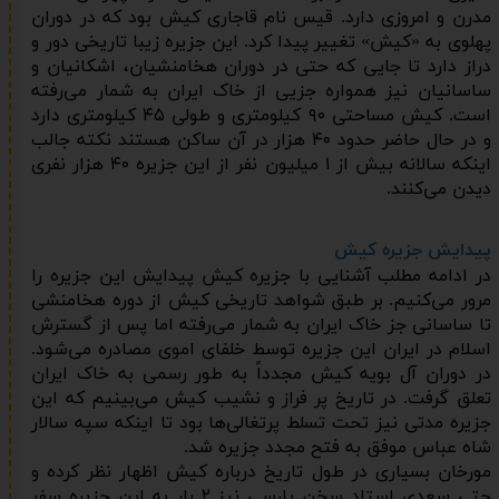
مدرن و امروزی دارد. قیس نام قاجاری کیش بود که در دوران
پهلوی به «کیش» تغییر پیدا کرد. این جزیره زیبا تاریخی دور و
دراز دارد تا جایی که حتی در دوران هخامنشیان، اشکانیان و
ساسانیان نیز همواره جزیی از خاک ایران به شمار می‌رفته
است. کیش مساحتی ۹۰ کیلومتری و طولی ۴۵ کیلومتری دارد
و در حال حاضر حدود ۴۰ هزار در آن ساکن هستند نکته جالب
اینکه سالانه بیش از ۱ میلیون نفر از این جزیره ۴۰ هزار نفری
دیدن می‌کنند.
پیدایش جزیره کیش
در ادامه مطلب آشنایی با جزیره کیش پیدایش این جزیره را
مرور می‌کنیم. بر طبق شواهد تاریخی کیش از دوره هخامنشی
تا ساسانی جز خاک ایران به شمار می‌رفته اما پس از گسترش
اسلام در ایران این جزیره توسط خلفای اموی مصادره می‌شود.
در دوران آل بویه کیش مجدداً به طور رسمی به خاک ایران
تعلق گرفت. در تاریخ پر فراز و نشیب کیش می‌بینیم که این
جزیره مدتی نیز تحت تسلط پرتغالی‌ها بود تا اینکه سپه سالار
شاه عباس موفق به فتح مجدد جزیره شد.
مورخان بسیاری در طول تاریخ درباره کیش اظهار نظر کرده و
حتی سعدی استاد سخن پارسی نیز ۲ بار به این جزیره سفر