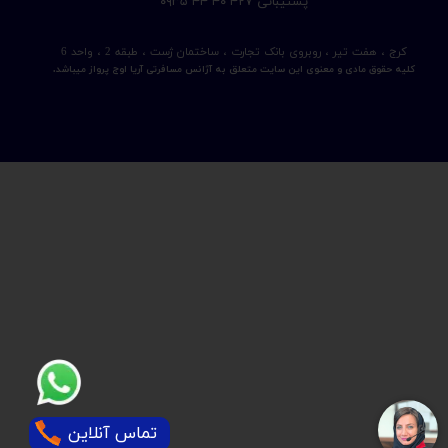
​پشتیبانی ۴۲۷ ۴۰ ۴۴ ۰۹۳۵
کرج ، هفت تیر ، روبروی بانک تجارت ، ساختمان ژست ، طبقه 2 ، واحد 6
کلیه حقوق مادی و معنوی این سایت متعلق به آژانس مسافرتی آریا اوج پرواز میباشد.
تماس آنلاین