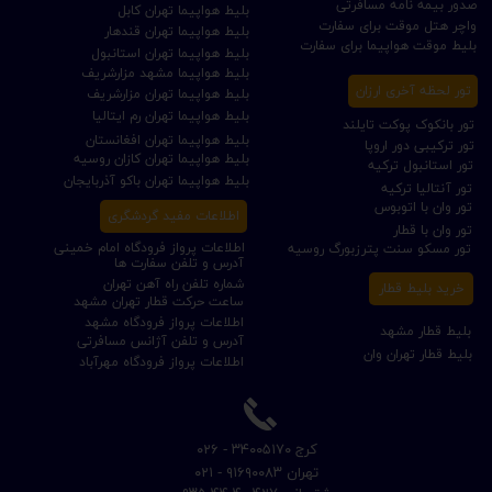
صدور بیمه نامه مسافرتی
بلیط هواپیما تهران کابل
واچر هتل موقت برای سفارت
بلیط هواپیما تهران قندهار
بلیط موقت هواپیما برای سفارت
بلیط هواپیما تهران استانبول
بلیط هواپیما مشهد مزارشریف
تور لحظه آخری ارزان
بلیط هواپیما تهران مزارشریف
بلیط هواپیما تهران رم ایتالیا
تور بانکوک پوکت تایلند
بلیط هواپیما تهران افغانستان
تور ترکیبی دور اروپا
بلیط هواپیما تهران کازان روسیه
تور استانبول ترکیه
بلیط هواپیما تهران باکو آذربایجان
تور آنتالیا ترکیه
تور وان با اتوبوس
اطلاعات مفید گردشگری
تور وان با قطار
اطلاعات پرواز فرودگاه امام خمینی
تور مسکو سنت پترزبورگ روسیه
آدرس و تلفن سفارت ها
شماره تلفن راه آهن تهران
خرید بلیط قطار
ساعت حرکت قطار تهران مشهد
اطلاعات پرواز فرودگاه مشهد
بلیط قطار مشهد
آدرس و تلفن آژانس مسافرتی
بلیط قطار تهران وان
اطلاعات پرواز فرودگاه مهرآباد
​کرج ۳۴۰۰۵۱۷۰ - ۰۲۶
​تهران ۹۱۶۹۰۰۸۳ - ۰۲۱