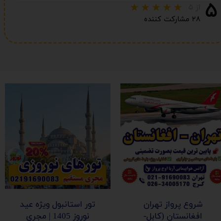
۵
از ۵
۲۸ مشارکت کننده
شروع پرواز تهران
تور استانبول ویژه عید
افغانستان (کابل-
نوروز 1405 | مجری