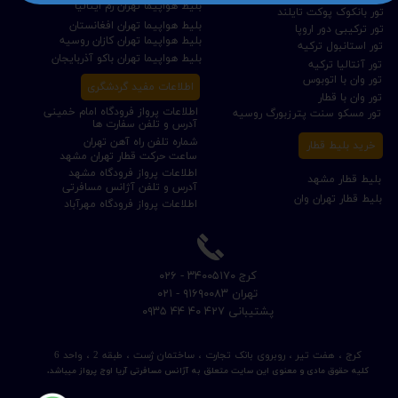
بلیط هواپیما تهران رم ایتالیا
تور بانکوک پوکت تایلند
بلیط هواپیما تهران افغانستان
تور ترکیبی دور اروپا
بلیط هواپیما تهران کازان روسیه
تور استانبول ترکیه
بلیط هواپیما تهران باکو آذربایجان
تور آنتالیا ترکیه
تور وان با اتوبوس
اطلاعات مفید گردشگری
تور وان با قطار
اطلاعات پرواز فرودگاه امام خمینی
تور مسکو سنت پترزبورگ روسیه
آدرس و تلفن سفارت ها
شماره تلفن راه آهن تهران
خرید بلیط قطار
ساعت حرکت قطار تهران مشهد
اطلاعات پرواز فرودگاه مشهد
بلیط قطار مشهد
آدرس و تلفن آژانس مسافرتی
بلیط قطار تهران وان
اطلاعات پرواز فرودگاه مهرآباد
​کرج ۳۴۰۰۵۱۷۰ - ۰۲۶
​تهران ۹۱۶۹۰۰۸۳ - ۰۲۱
​پشتیبانی ۴۲۷ ۴۰ ۴۴ ۰۹۳۵
کرج ، هفت تیر ، روبروی بانک تجارت ، ساختمان ژست ، طبقه 2 ، واحد 6
کلیه حقوق مادی و معنوی این سایت متعلق به آژانس مسافرتی آریا اوج پرواز میباشد.