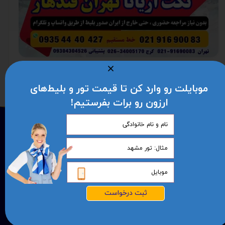
ادامه مطلب
موبایلت رو وارد کن تا قیمت تور و بلیط‌های
ارزون رو برات بفرستیم!
خدمات و مدارک سفارت
رزرو و خرید بلیط هواپیما
پیکاپ ویزا کانادا
بلیط هواپیما اربیل عراق
وقت سفارت فوری
بلیط هواپیما تهران دبی
رزرو بلیط سفارتی
بلیط هواپیما مشهد کابل
صدور بیمه نامه مسافرتی
بلیط هواپیما تهران کابل
واچر هتل موقت برای سفارت
بلیط هواپیما تهران قندهار
ثبت درخواست
بلیط موقت هواپیما برای سفارت
بلیط هواپیما تهران استانبول
بلیط هواپیما مشهد مزارشریف
تور لحظه آخری ارزان
بلیط هواپیما تهران مزارشریف