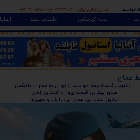
تماس آنلاین تهران : 02191690083 کرج : 02634005170
ط هواپیما
ها
مجله گردشگری
اطلاعات مفید
اطلاعا
🇮
بی 🇿🇦
پور 🇲🇾
تور اروپا 🇪🇺
قط عمان
ارزانترین قیمت بلیط هواپیما از تهران به عمان و بالعکس
صدور بهترین قیمت پرواز با کمترین زمان
ایرلاین سلام ایر، عمان ایر، وارش و سپهران