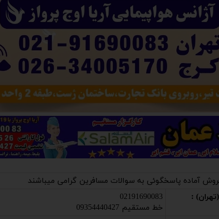
روش آماده پاسخگوئی به سوالات مسافرین گرامی میباشند
هران) :
02191690083
خط مستقیم 09354440427