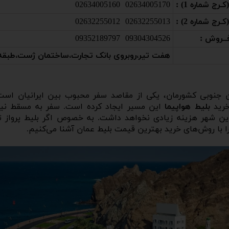
ج شماره 1) :
02634005170 02634005160
ج شماره 2) :
02632255013 02632255012
ــروش :
09304304526 09352189797
هفت تیر،روبروی بانک تجارت،ساختمان ژست،طبقه2،واحد6
ن جنوبی کشورمان، یکی از مقاصد سفر محبوب بین ایرانیان است.
خرید
بلیط هواپیما
این مسیر ایجاد کرده است. سفر به مسقط نیاز
ین شهر هزینه زیادی نخواهد داشت. به خصوص اگر بلیط پرواز ته
 را با روش‌های خرید بهترین قیمت بلیط عمان آشنا می‌کنیم.