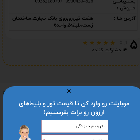
پشتیبانــی
09304304526 09352189797
فــروش :
آدرس مـا :
هفت تیر،روبروی بانک تجارت،ساختمان
ژست،طبقه2،واحد6
۵
از ۵
۱۴ مشارکت کننده
موبایلت رو وارد کن تا قیمت تور و بلیط‌های
ارزون رو برات بفرستیم!