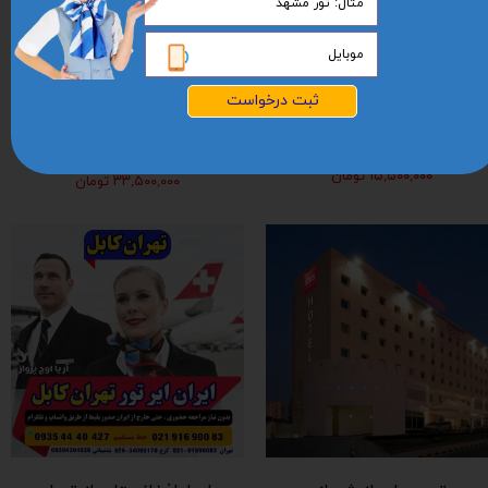
شروع پرواز تهران
تور استانبول ویژه عید
ثبت درخواست
افغانستان (کابل-
نوروز 1405 | مجری
مزارشریف-هرات-قندهار)
مستقیم ✈️
۱۵,۵۰۰,۰۰۰ تومان
۳۳,۵۰۰,۰۰۰ تومان
★
★