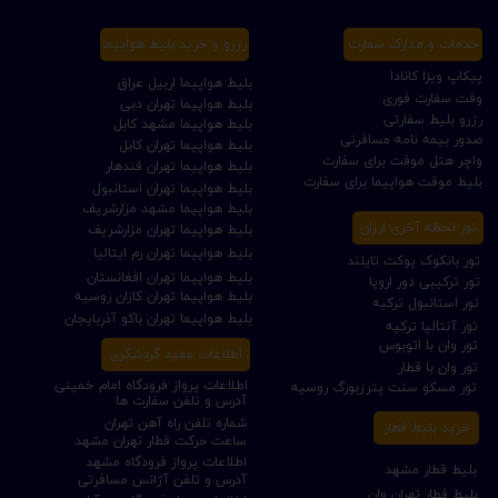
خدمات و مدارک سفارت
رزرو و خرید بلیط هواپیما
پیکاپ ویزا کانادا
بلیط هواپیما اربیل عراق
وقت سفارت فوری
بلیط هواپیما تهران دبی
رزرو بلیط سفارتی
بلیط هواپیما مشهد کابل
صدور بیمه نامه مسافرتی
بلیط هواپیما تهران کابل
واچر هتل موقت برای سفارت
بلیط هواپیما تهران قندهار
بلیط موقت هواپیما برای سفارت
بلیط هواپیما تهران استانبول
بلیط هواپیما مشهد مزارشریف
تور لحظه آخری ارزان
بلیط هواپیما تهران مزارشریف
بلیط هواپیما تهران رم ایتالیا
تور بانکوک پوکت تایلند
بلیط هواپیما تهران افغانستان
تور ترکیبی دور اروپا
بلیط هواپیما تهران کازان روسیه
تور استانبول ترکیه
بلیط هواپیما تهران باکو آذربایجان
تور آنتالیا ترکیه
تور وان با اتوبوس
اطلاعات مفید گردشگری
تور وان با قطار
اطلاعات پرواز فرودگاه امام خمینی
تور مسکو سنت پترزبورگ روسیه
آدرس و تلفن سفارت ها
شماره تلفن راه آهن تهران
خرید بلیط قطار
ساعت حرکت قطار تهران مشهد
اطلاعات پرواز فرودگاه مشهد
بلیط قطار مشهد
آدرس و تلفن آژانس مسافرتی
بلیط قطار تهران وان