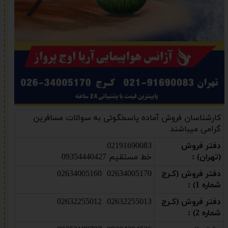
کارشناسان فروش آماده پاسخگوئی به سوالات مسافرین
گرامی میباشند
دفتر فروش
02191690083
(تهران) :
خط مستقیم 09354440427
دفتر فروش (کـرج
02634005170 02634005160
شماره 1) :
دفتر فروش (کـرج
02632255013 02632255012
شماره 2) :