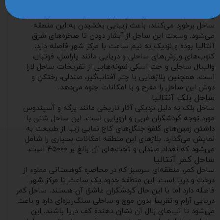
ساحل لارا با داشتن آبی زلال و شن‌های طلایی محبوبیت بسیاری
را کسب کرده است. موج‌هایی نرم و دلنشین که با طنازی به این
ساحل برخورد می‌کنند، باعث زیبایی بخشیدن به این منطقه
می‌شود. وسعت این ساحل از آبشار دودن تا صخره‌های شرق
آنتالیا بوده و نزدیک به نیم ساعت با مرکز شهر فاصله دارد.
کلوب‌های ورزش‌های ساحلی و دریایی مانند پاراسل، فوتبال،
والیبال ساحلی و جت اسکی نمونه‌هایی از تفریحات ساحل لارا
است. همچنین پلاژهایی با چتر آفتاب‌گیر، صندلی، رختکن و
دوش این ساحل را مفرح و با امکانات جلوه می‌دهد.
ساحل بلک آنتالیا
ساحل بلک به دلیل نزدیکی آثار تاریخی مانند پرگه و آسپندوس
مورد توجه گردشگران غربی و اروپایی است. این ساحل شنی با
داشتن زمین‌های گلفو جنگل‌های کاج نمایی زیبا از طبیعت به
نمایش می‌گذارد. بلاژهای این منطقه امکانات بسیاری را شامل
می‌شود که تعداد صندلی و تخت‌های آن بالغ بر ۴۵۰۰۰ است.
ساحل کمر آنتالیا
ساحل کمر، منطقه‌ای سرسبز که در محاصره کوهستانی مملوء از
درخت و دریا است. این منطقه حدود یک ساعت تا مرکز شهر
فاصله دارد اما با این حال گردشگران عاشق آن هستند. ساحل کمر
دریایی آرام و تقریبا بدون موج و ساحلی سنگ‌ریزه‌ای دارد و باعث
می‌شود تا آب‌های زلال آن نشان دهنده کف دریا باشند. این