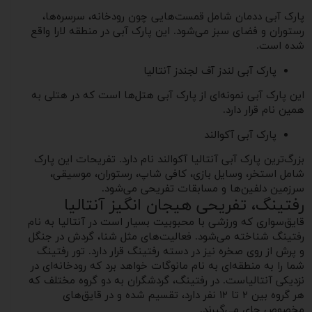
پارک آبی ددمان شامل قمست‌هایی چون رودخانه، سرسره‌ها،
رستوران و فضای سبز می‌شود. این پارک آبی در منطقه لارا واقع
شده است.
پارک آبی لندز آف لجندز آنتالیا
این پارک آبی نمونه‌ای از پارک آبی هتل‌ها است که در هتلی به
همین نام قرار دارد.
پارک آبی آکوالند
بزرگ‌ترین پارک آبی آنتالیا آکوالند نام دارد. تفریحات این پارک
شامل استخر، وسایل بازی، کافی شاپ، رستوران، موسیقی،
سرزمین دلفین‌ها و مسابقات تفریحی می‌شود.
رفتینگ، تفریحی هیجان انگیز آنتالیا
قایق‌سواری که ورزشی با محبوبیت بسیار است در آنتالیا به نام
رفتینگ شناخته می‌شود. فعالیت‌های مثل شنا، گردش در جنگل
و پرش از روی صخره نیز در دسته رفتینگ قرار دارد. تور رفتینگ
شما را به منطقه‌ای به نام مانوگات خواهد برد که رودخانه‌ای در
نزدیکی آنتالیاست. در رفتینگ، گردشگران به دو گروه مختلف که
هر گروه بین ۲ تا ۱۲ نفر دارد، تقسیم شده و در قایق‌های
مخصوص جای می‌گیرند.