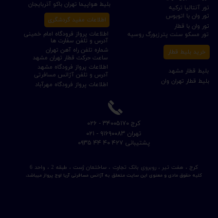
بلیط هواپیما تهران باکو آذربایجان
تور آنتالیا ترکیه
تور وان با اتوبوس
اطلاعات مفید گردشگری
تور وان با قطار
اطلاعات پرواز فرودگاه امام خمینی
تور مسکو سنت پترزبورگ روسیه
آدرس و تلفن سفارت ها
شماره تلفن راه آهن تهران
خرید بلیط قطار
ساعت حرکت قطار تهران مشهد
اطلاعات پرواز فرودگاه مشهد
بلیط قطار مشهد
آدرس و تلفن آژانس مسافرتی
بلیط قطار تهران وان
اطلاعات پرواز فرودگاه مهرآباد
​کرج ۳۴۰۰۵۱۷۰ - ۰۲۶
​تهران ۹۱۶۹۰۰۸۳ - ۰۲۱
​پشتیبانی ۴۲۷ ۴۰ ۴۴ ۰۹۳۵
کرج ، هفت تیر ، روبروی بانک تجارت ، ساختمان ژست ، طبقه 2 ، واحد 6
کلیه حقوق مادی و معنوی این سایت متعلق به آژانس مسافرتی آریا اوج پرواز میباشد.