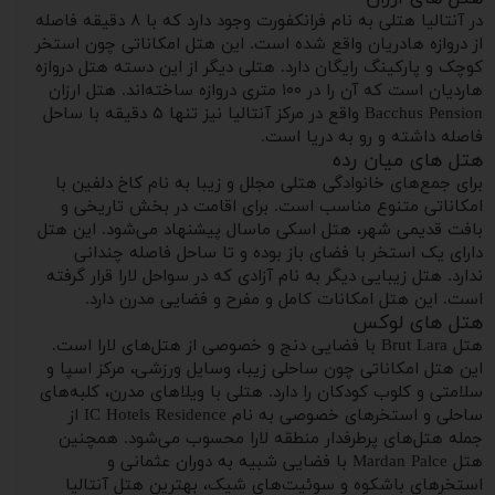
در آنتالیا هتلی به نام فرانکفورت وجود دارد که با ۸ دقیقه فاصله
از دروازه هادریان واقع شده است. این هتل امکاناتی چون استخر
کوچک و پارکینگ رایگان دارد. هتلی دیگر از این دسته هتل دروازه
هاردیان است که آن را در ۱۰۰ متری دروازه ساخته‌اند. هتل ارزان
Bacchus Pension واقع در مرکز آنتالیا نیز تنها ۵ دقیقه با ساحل
فاصله داشته و رو به دریا است.
هتل های میان‌ رده
برای جمع‌های خانوادگی هتلی مجلل و زیبا به نام کاخ دلفین با
امکاناتی متنوع مناسب است. برای اقامت در بخش تاریخی و
بافت قدیمی شهر، هتل اسکی ماسال پیشنهاد می‌شود. این هتل
دارای یک استخر با فضای باز بوده و تا ساحل فاصله چندانی
ندارد. هتل زیبایی دیگر به نام آزادی که در سواحل لارا قرار گرفته
است. این هتل امکانات کامل و مفرح و فضایی مدرن دارد.
هتل‌ های لوکس
هتل Brut Lara با فضایی دنج و خصوصی از هتل‌های لارا است.
این هتل امکاناتی چون ساحلی زیبا، وسایل ورزشی، مرکز اسپا و
سلامتی و کلوب کودکان را دارد. هتلی با ویلاهای مدرن، کلبه‌های
ساحلی و استخرهای خصوصی به نام IC Hotels Residence از
جمله هتل‌های پرطرفدار منطقه لارا محسوب می‌شود. همچنین
هتل Mardan Palce با فضایی شبیه به دوران عثمانی و
استخرهای باشکوه و سوئیت‌های شیک، بهترین هتل آنتالیا