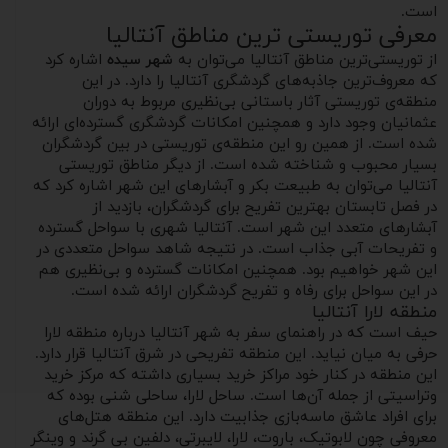
است.
معرفی توریستی ترین مناطق آنتالیا
از توریستی‌ترین مناطق آنتالیا می‌توان به
شهر سیده
اشاره کرد
که معروف‌ترین جاذبه‌های گردشگری آنتالیا را دارد. در این
منطقه‌ی توریستی آثار باستانی بی‌نظیری مربوط به دوران
عثمانیان وجود دارد و همچنین امکانات گردشگری گسترده‌ای ارائه
شده است. از همین رو این منطقه‌ی توریستی در بین گردشگران
بسیار محبوب و شناخته شده است. از دیگر مناطق توریستی
آنتالیا می‌توان به طبیعت بکر و آبشارهای این شهر اشاره کرد که
در فصل تابستان بهترین تفریح برای گردشگران، بازدید از
آبشارهای متعدد این شهر است. آنتالیا شهری با سواحل گسترده
و تفریحات آبی جذاب است. در نتیجه شاهد سواحل متعددی در
این شهر خواهیم بود. همچنین امکانات گسترده و بی‌نظیری هم
در این سواحل برای رفاه و تفریح گردشگران ارائه شده است.
منطقه لارا آنتالیا
حیف است که در راهنمای سفر به شهر آنتالیا درباره منطقه لارا
حرفی به میان نیاید. این منطقه تفریحی در شرق آنتالیا قرار دارد.
این منطقه در کنار خود مراکز خرید بسیاری داشته که مرکز خرید
وتراسیتی از جمله آن‌ها است. ساحل لارا، ساحلی شنی بوده که
برای افراد عاشق ماسه‌بازی جذابیت دارد. این منطقه هتل‌های
معروفی چون لابوتیک، باروت، لارا، لایبرتی، دلفین بی گرند و وینگر