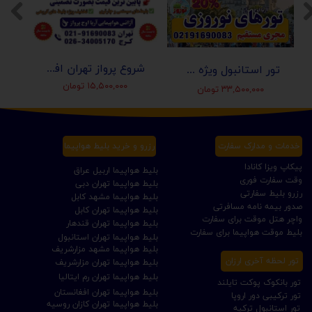
شروع پرواز تهران افغانستان (کابل-مزارشریف-هرات-قندهار)
تور استانبول ویژه عید نوروز 1405 | مجری مستقیم ✈️
۱۵,۵۰۰,۰۰۰ تومان
۳۳,۵۰۰,۰۰۰ تومان
خدمات و مدارک سفارت
رزرو و خرید بلیط هواپیما
پیکاپ ویزا کانادا
بلیط هواپیما اربیل عراق
وقت سفارت فوری
بلیط هواپیما تهران دبی
رزرو بلیط سفارتی
بلیط هواپیما مشهد کابل
صدور بیمه نامه مسافرتی
بلیط هواپیما تهران کابل
واچر هتل موقت برای سفارت
بلیط هواپیما تهران قندهار
بلیط موقت هواپیما برای سفارت
بلیط هواپیما تهران استانبول
بلیط هواپیما مشهد مزارشریف
تور لحظه آخری ارزان
بلیط هواپیما تهران مزارشریف
بلیط هواپیما تهران رم ایتالیا
تور بانکوک پوکت تایلند
بلیط هواپیما تهران افغانستان
تور ترکیبی دور اروپا
بلیط هواپیما تهران کازان روسیه
تور استانبول ترکیه