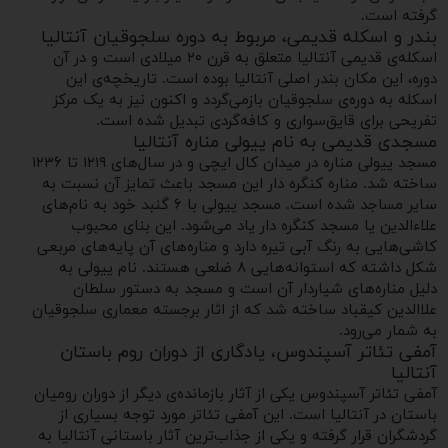
گرفته است.
بندر و اسکله قدیمی، مربوط به دوره سلجوقیان آنتالیا
اسکله‌ی قدیمی آنتالیا متعلق به قرن ۲۰ میلادی است و در آن
دوره، این مکان بندر اصلی آنتالیا بوده است. تاریخچه‌ی این
اسکله به دوره‌ی سلجوقیان بازمی‌گردد و اکنون نیز به یک مرکز
تفریحی برای قایق‌سواری و کافه‌گردی تبدیل شده است.
مسجدی قدیمی به نام ییولی مناره آنتالیا
مسجد ییولی مناره در میدان کال ایچی و در سال‌های ۱۲۱۹ تا ۱۲۳۶
ساخته شد. مناره کنگره ‌دار این مسجد باعث تمایز آن نسبت به
سایر مساجد شده است. مسجد ییولی با ۶ گنبد خود به نام‌های
علاءالدین یا مسجد کنگره دار یاد می‌شود. این بنای محبوب
کاشی‌هایی به رنگ آبی تیره دارد و مناره‌های آن پایه‌های مربعی
شکل داشته که استوانه‌هایی ۸ ضلعی هستند. نام ییولی به
دلیل مناره‌های شیاردار آن است و مسجد به دستور سلطان
علاالدین کیقباد ساخته شد که از اثار برجسته معماری سلجوقیان
به شمار می‌رود.
آمفی تئاتر آسپندوس، یادگاری از دوران روم باستان
آنتالیا
آمفی تئاتر آسپندوس یکی از آثار بازمانده‌ی دیگر از دوران رومیان
باستان در آنتالیا است. این آمفی‌ تئاتر مورد توجه بسیاری از
گردشگران قرار گرفته و یکی از جذاب‌ترین آثار باستانی آنتالیا به