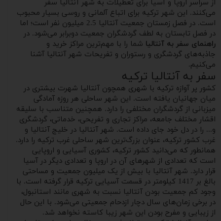
از سراسر اروپا و آسیا برای تعطیلات به شهر آنتالیا سفر
می‌کنند. این شهر ترکیه برای اتباع آلمانی و روسی بسیار محبوب
است. در فصل زمستان جمعیت آنتالیا 2.5 میلیون نفر است؛ اما
در فصل تابستان به لطف گردشگران جمعیت دوبرابر می‌شود. در
راهنمای سفر به آنتالیا
شما را با مهم‌ترین مراکز خرید و
جاذبه‌های گردشگری و رستوران و تفریحات شهر آنتالیا آشنا
می‌کنیم.
سفر به آنتالیا ترکیه
کشور پر آوازه ترکیه با شهری همچون آنتالیا شهرت بیشتری در
میان جهانیان یافته است. این شهر ساحلی هر روزه آمادگی
میزبانی از گردشگران مختلفی را دارد.‌ همچنین متناسب با سلیقه
اقشار مختلف جامعه، مراکز تجاری و تفریحی، خدماتی، گردشگری
و... را در دل خود جای داده است. شهر آنتالیا در خلیج آنتالیا و
غرب کشور ترکیه، عنوان بزرگ‌ترین شهر ساحلی غرب ترکیه را دارد.
همانطور که می‌دانید کشور ترکیه، کشوری آسیایی و اروپایی
است که تعدادی از شهرهای آن در اروپا و تعدادی دیگر در آسیا
قرار دارد. شهر آنتالیا با بیش از یک میلیون جمعیت و مساحتی
بالغ بر 1417 کیلومتر در قسمت آسیایی ترکیه قرار گرفته است. با
وجود کم جمعیت بودن آنتالیا نسبت به شهری مانند استانبول،
در برخی زمان‌های سال دچار ازدحام جمعیتی می‌شود. با این حال
از زیبایی و مفرح بودن این شهر زیبا کاسته نخواهد شد.