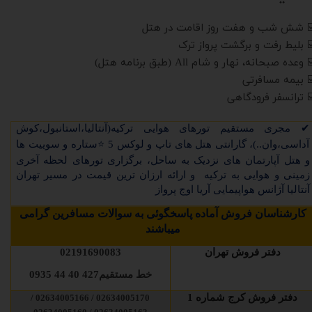
️ شش شب و هفت روز اقامت در هتل
️ بلیط رفت و برگشت پرواز ترک
 وعده صبحانه، نهار و شام All (طبق برنامه هتل)
️ بیمه مسافرتی
️ ترانسفر فرودگاهی
✔
مجری مستقیم تورهای
هوایی ترکیه(آنتالیا،استانبول،کوش
آداسی،وان..)
، گارانتی هتل های تاپ و لوکس 5
⭐
ستاره و سوییت ها
و هتل آپارتمان های نزدیک به ساحل، برگزاری تورهای لحظه آخری
زمینی و هوایی به ترکیه و ارائه ارزان ترین قیمت در مسیر تهران
آنتالیا آژانس هواپیمایی آریا اوج پرواز
کارشناسان فروش آماده پاسخگوئی به سوالات مسافرین گرامی
میباشند
دفتر فروش تهران
02191690083
خط مستقیم
427 40 44 0935
دفتر فروش کرج شماره 1
02634005170 / 02634005166 /