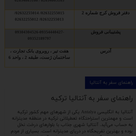
02634005163 / 02634005160
دفتر فروش کرج شماره 2
02632255015/ 02632255014/
02632255013/ 02632255012
پشتیبانی فروش
09304304526-09354440427-
09352189797
آدرس
هفت تیر ، روبروی بانک تجارت ،
ساختمان ژست، طبقه 2 ، واحد 6
راهنمای سفر به آنتالیا
راهنمای سفر به آنتالیا ترکیه
آنتالیا به انگلیسی Antalya یکی از شهرهای مهم کشور ترکیه
است و مهمترین استراحتگاه تعطیلاتی ترکیه در منطقه مدیترانه
به حساب می‌آید. آنتالیا شهری جذاب با بلوارهای درخت نخل
بوده و بهترین تفریحگاه در دریای مدیترانه است. بسیاری از مردم