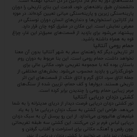
گذشته‌های دور به نام غار کارائین در دل آنتالیا نهفته است.
دانشمندان طبق یافته‌های خود، قدمت این بنای تاریخی را دوران
پارینه‌سنگی زیرین و پارینه‌سنگی میانی تعیین کرده‌اند. در موزه
غار کارائین استخوان‌ها و دندان‌های انسان دوران نوسنگی در
معرض نمایش است. این مکان در مشرق کوه چان قرار دارد.
پیشنهاد می‌شود برای بازدید از قسمت‌های عمیق‌تر این غار، چراغ
قوه به همراه داشته باشید.
حمام رومی آنتالیا
اثر تاریخی دیگر که راهنمای سفر به شهر آنتالیا بدون آن معنا
نخواهد داشت، حمام رومی است. این بنا مربوط به دوران روم
باستان بوده که با مجموعه تفریحی خود، مکانی عالی برای
خوش‌گذرانی و بازدید محسوب می‌شود. بخش‌های مختلفی از
جمله اتاق سرد، اتاق گرم و اتاق خنک از قسمت‌های این اثر
تاریخی هستند. دیوارها و کف حمام، تزیین شده از سنگ‌های
مرمر زیبایی حمام رومی را چندیدن برابر کرده است.
کشتی دزدان دریایی آنتالیا
تور کشتی دزدان دریایی فرصت دیدار از دریای مدیترانه را به شما
می‌دهد. طراحی این کشتی به سبک دزدان دریایی ما را به یاد
فیلم‌های هالیوودی می‌اندازد. از این رو پرسنل آن به سبک دزدان
دریایی لباس فرم بر تن می‌کنند. این کشتی سه طبقه تفریحاتی
چون رقص و آهنگ، مکانی برای استراحت و آفتاب گرفتن و
رستوران نیز دارد. می‌توانید با کشتی دزدان دریایی از بندر