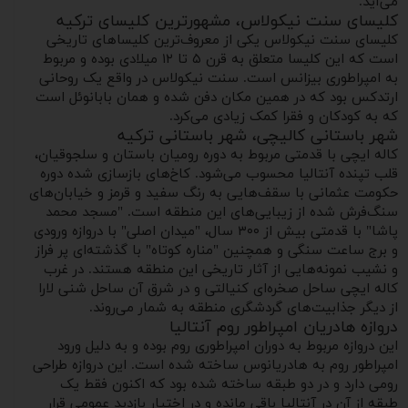
می‌آید.
کلیسای سنت نیکولاس، مشهورترین کلیسای ترکیه
کلیسای سنت نیکولاس یکی از معروف‌ترین کلیساهای تاریخی
است که این کلیسا متعلق به قرن ۵ تا ۱۲ میلادی بوده و مربوط
به امپراطوری بیزانس است. سنت نیکولاس در واقع یک روحانی
ارتدکس بود که در همین مکان دفن شده و همان بابانوئل است
که به کودکان و فقرا کمک زیادی می‌کرد.
شهر باستانی کالیچی، شهر باستانی ترکیه
کاله ایچی با قدمتی مربوط به دوره رومیان باستان و سلجوقیان،
قلب تپنده آنتالیا محسوب می‌شود. کاخ‌های بازسازی شده دوره
حکومت عثمانی با سقف‌هایی به رنگ سفید و قرمز و خیابان‌های
سنگ‌فرش شده از زیبایی‌های این منطقه است. "مسجد محمد
پاشا" با قدمتی بیش از ۳۰۰ سال، "میدان اصلی" با دروازه ورودی
و برج ساعت سنگی و همچنین "مناره کوتاه" با گذشته‌ای پر فراز
و نشیب نمونه‌هایی از آثار تاریخی این منطقه هستند. در غرب
کاله ایچی ساحل صخره‌ای کنیالتی و در شرق آن ساحل شنی لارا
از دیگر جذابیت‌های گردشگری منطقه به شمار می‌روند.
دروازه هادریان امپراطور روم آنتالیا
این دروازه مربوط به دوران امپراطوری روم بوده و به دلیل ورود
امپراطور روم به هادریانوس ساخته شده است. این دروازه طراحی
رومی دارد و در دو طبقه ساخته شده بود که اکنون فقط یک
طبقه از آن در آنتالیا باقی مانده و در اختیار بازدید عمومی قرار