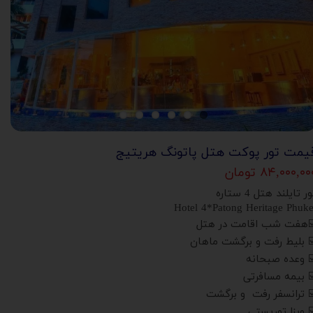
یمت تور پوکت هتل پاتونگ هریتیج
۸۴,۰۰۰,۰۰ تومان
ر تایلند هتل 4 ستاره
Hotel 4*Patong Heritage Phuke
️هفت شب اقامت در هتل
️ بلیط رفت و برگشت ماهان
️ وعده صبحانه
️ بیمه مسافرتی
️ ترانسفر رفت و برگشت
️ ویزا توریستی