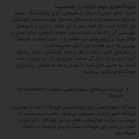
فرودگاه‌های مهم تایلند را بشناسید!
تایلند کشور خوش‌آب‌ورنگ با طبیعتی بکر و زیباست که بیشتر
به دلیل شب‌های زنده و تپنده‌ای که دارد مورد استقبال گردشگران
قرار گرفته است. اگر قصد سفر با تور تایلند را دارید و شهرهای
توریستی آن را انتخاب کردید، دیدن معابد تاریخی، جزایر دیدنی و
مراکز خرید پر زرق‌وبرقش این مقصد را از دست ندهید! طبیعتاً
بهترین راه سفر هم به این کشور هواپیما است.
در سال‌های اخیر، تایلند از نظر صنعت گردشگری بسیار پیشرفت
کرده است و به دنبال آن صنعت حمل‌ونقل آن نیز به‌روزتر شده
است. به همین دلیل قصد داریم در ادامه به معرفی پرترددترین
فرودگاه‌های تایلند بپردازیم:
فرودگاه بین‌المللی سووارنابومی بانکوک (Suvarnabhumi
Airport)
فرودگاه سووارنابومی جزو پرازدحام‌ترین فرودگاه تایلند و مهم‌ترین
فرودگاه شهر بانکوک محسوب می‌شود. جالب است بدانید که
مهم‌ترین شرکت هواپیمایی فعال در این فرودگاه «تای ایرویز»
است. در ضمن این فرودگاه بیست و پنج کیلومتر با بانکوک
فاصله دارد.