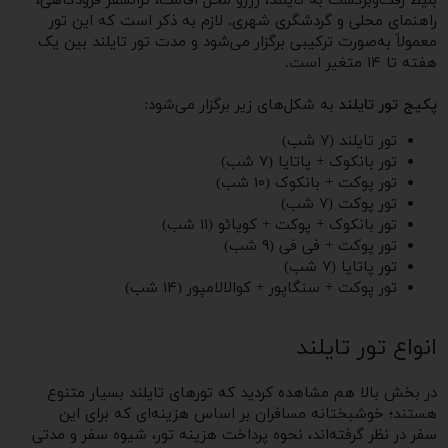
بلیط رفت‌وبرگشت به تایلند، رزرو محل اقامت، ترانسفر فرودگاهی،
راهنمای محلی و گردشگری شهری. لازم به ذکر است که این تور
معمولاً به‌صورت ترکیبی برگزار می‌شود و مدت تور تایلند بین یک
هفته تا ۱۴ متغیر است.
پکیج تور تایلند
به شکل‌های زیر برگزار می‌شود:
تور تایلند (۷ شب)
تور بانکوک + پاتایا (۷ شب)
تور پوکت + بانکوک (۱۰ شب)
تور پوکت (۷ شب)
تور بانکوک + پوکت + کویائو (۱۱ شب)
تور پوکت + فی فی (۹ شب)
تور پاتایا (۷ شب)
تور پوکت + سنگاپور + کوالالامپور (۱۴ شب)
انواع تور تایلند
در بخش بالا هم مشاهده کردید که تورهای تایلند بسیار متنوع
هستند؛ خوشبختانه مسافران بر اساس هزینه‌ای که برای این
سفر در نظر گرفته‌اند، نحوه پرداخت هزینه تور، شیوه سفر و مدتی