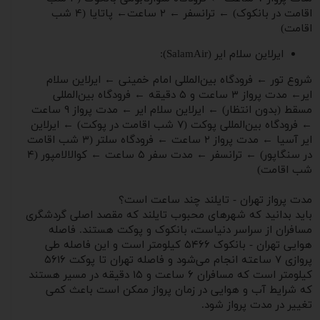
اقامت در بانکوک) ← ترانسفر ← ۲ ساعت← پاتایا (۴ شب
اقامت)
ایرلاین سلام ایر (SalamAir):
شروع تور ← فرودگاه بین‌المللی امام خمینی ← ایرلاین سلام
ایر← مدت پرواز ۳ ساعت و ۵ دقیقه ← فرودگاه بین‌المللی
مسقط (بدون انتظار) ← ایرلاین سلام ایر ← مدت پرواز ۹ ساعت
← فرودگاه بین‌المللی پوکت (۷ شب اقامت در پوکت) ← ایرلاین
ایر آسیا ← مدت پرواز ۲ ساعت ← فرودگاه سلتر (۳ شب اقامت
در سنگاپور) ← ترانسفر ← مدت سفر ۵ ساعت ← کوالالامپور (۴
شب اقامت)
مدت پرواز تهران - تایلند چند ساعت است؟
باید بدانید که شهرهای محبوب تایلند که مقصد اصلی گردشگری
مسافران از سراسر دنیاست، بانکوک و پوکت هستند. فاصله
هوایی تهران - بانکوک ۵۴۶۶ کیلومتر است و این فاصله طی
پروازی ۷ ساعته انجام می‌شود و فاصله تهران تا پوکت ۵۶۱۶
کیلومتر است که مسافران ۶ ساعت و ۱۵ دقیقه در مسیر هستند
که شرایط آب ‌و هوایی در زمان پرواز ممکن است باعث کمی
تغییر در مدت پرواز شود.