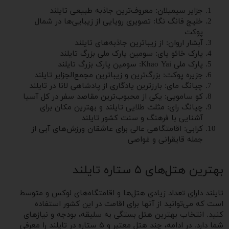
جزایر سیمیلان: معروف‌ترین جاذبه طبیعی تایلند
خلیج فانگ نگا: تصویری رویایی از زیبایی‌ها در شمال
پوکت
آبشار اروان: از زیباترین جاذبه‌های تایلند
پارک خائو یای: سومین پارک ملی بزرگ تایلند
پارک ملی Khao Yai: سومین پارک بزرگ تایلند
جزیره پوکت: بزرگ‌ترین و زیباترین مجمع‌الجزایر تایلند
چیانگ مای: بارزترین یادگاری از پادشاهی لانا در تایلند
کو سامویی: یکی از محبوب‌ترین مقاصد سفر در کل آسیا
چیانگ رای: مثلث طلایی تایلند و بهترین مکان برای
آشنایی با فرهنگ و سنت کشور تایلند
کرابی: اقامتگاهی عالی برای عاشقان ورزش‌های آبی از
جمله قایقرانی و غواصی
بهترین هتل‌های ۵ ستاره تایلند
تایلند دارای تعداد زیادی هتل‌ها و اقامتگاه‌های لوکس و متوسط
است که می‌توانید از آنها برای اقامت در این کشور استفاده
کنید. انتخاب بهترین هتل بستگی به سلیقه‌، بودجه و نیازهای
شما دارد. در ادامه، چند هتل معتبر و ۵ ستاره در تایلند را معرفی