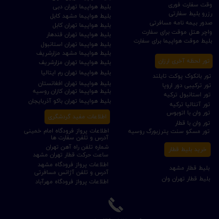
وقت سفارت فوری
بلیط هواپیما تهران دبی
رزرو بلیط سفارتی
بلیط هواپیما مشهد کابل
صدور بیمه نامه مسافرتی
بلیط هواپیما تهران کابل
واچر هتل موقت برای سفارت
بلیط هواپیما تهران قندهار
بلیط موقت هواپیما برای سفارت
بلیط هواپیما تهران استانبول
بلیط هواپیما مشهد مزارشریف
تور لحظه آخری ارزان
بلیط هواپیما تهران مزارشریف
بلیط هواپیما تهران رم ایتالیا
تور بانکوک پوکت تایلند
بلیط هواپیما تهران افغانستان
تور ترکیبی دور اروپا
بلیط هواپیما تهران کازان روسیه
تور استانبول ترکیه
بلیط هواپیما تهران باکو آذربایجان
تور آنتالیا ترکیه
تور وان با اتوبوس
اطلاعات مفید گردشگری
تور وان با قطار
اطلاعات پرواز فرودگاه امام خمینی
تور مسکو سنت پترزبورگ روسیه
آدرس و تلفن سفارت ها
شماره تلفن راه آهن تهران
خرید بلیط قطار
ساعت حرکت قطار تهران مشهد
اطلاعات پرواز فرودگاه مشهد
بلیط قطار مشهد
آدرس و تلفن آژانس مسافرتی
بلیط قطار تهران وان
اطلاعات پرواز فرودگاه مهرآباد