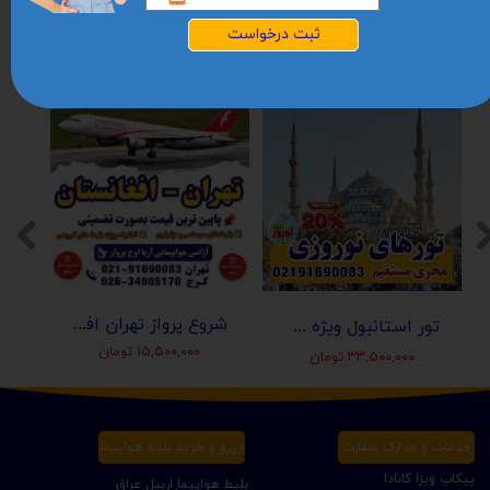
ثبت درخواست
شروع پرواز تهران افغانستان (کابل-مزارشریف-هرات-قندهار)
تور استانبول ویژه عید نوروز 1405 | مجری مستقیم ✈️
۱۵,۵۰۰,۰۰۰ تومان
۳۳,۵۰۰,۰۰۰ تومان
خدمات و مدارک سفارت
رزرو و خرید بلیط هواپیما
پیکاپ ویزا کانادا
بلیط هواپیما اربیل عراق