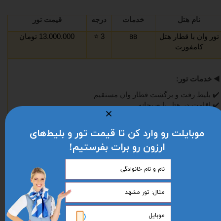
نام هتل
خدمات
درجه
قیمت تور
تور وان با قطار هتل
3
⭐️
13.000.000 تومان
BB
کامفورت
◀️
خدمات تور:
✔️
بلیط رفت و برگشت قطار وان مستقیم
✔️
اقامت در هتل با صبحانه
✔️
تور شهری آپشنال
✔️
بیمه مسافرتی
موبایلت رو وارد کن تا قیمت تور و بلیط‌های
✔️
لیدر
ارزون رو برات بفرستیم!
◀️
مدارک مورد نیاز:
✔️
گذرنامه با 7 ماه اعتبار
◀️
توضیحات تکمیلی:
✔️
تور چارتر وغیر قابل کنسلی و استرداد میباشد
✔️
اطلاع از هزینه بلیط کودک زیر 5 سال تماس حاصل فرمایید
✔️
پرداخت 50% از مبلغ تور هنگام عقد قرارداد الزامی میباشد