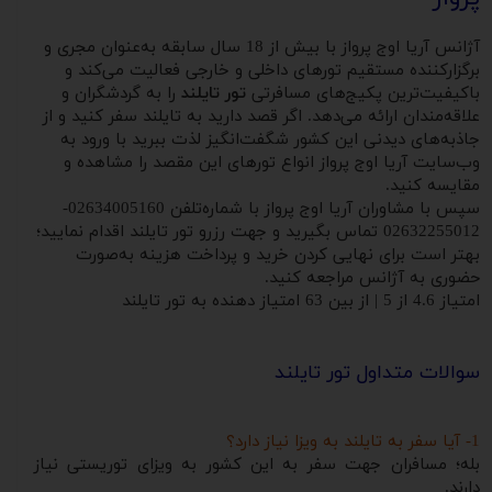
آژانس آریا اوج پرواز با بیش از 18 سال سابقه به‌عنوان مجری و
برگزارکننده مستقیم تورهای داخلی و خارجی فعالیت می‌کند و
باکیفیت‌ترین پکیج‌های مسافرتی
تور تایلند
را به گردشگران و
علاقه‌مندان ارائه می‌دهد. اگر قصد دارید به تایلند سفر کنید و از
جاذبه‌های دیدنی این کشور شگفت‌انگیز لذت ببرید با ورود به
وب‌سایت آریا اوج پرواز انواع تورهای این مقصد را مشاهده و
مقایسه کنید.
سپس با مشاوران آریا اوج پرواز با شماره‌تلفن 02634005160-
02632255012 تماس بگیرید و جهت رزرو تور تایلند اقدام نمایید؛
بهتر است برای نهایی کردن خرید و پرداخت هزینه به‌صورت
حضوری به آژانس مراجعه کنید.
امتیاز
4.6
از
5
| از بین
63
امتیاز دهنده به
تور تایلند
سوالات متداول تور تایلند
1- آیا سفر به تایلند به ویزا نیاز دارد؟
بله؛ مسافران جهت سفر به این کشور به ویزای توریستی نیاز
دارند.