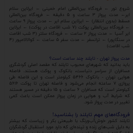
شروع تور ← فرودگاه بین‌المللی امام خمینی ← ایرلاین سلام
ایر← مدت پرواز ۳ ساعت و ۵ دقیقه ← فرودگاه بین‌المللی
مسقط (بدون انتظار) ← ایرلاین سلام ایر ← مدت پرواز ۹ ساعت
← فرودگاه بین‌المللی پوکت (۷ شب اقامت در پوکت) ← ایرلاین
ایر آسیا ← مدت پرواز ۲ ساعت ← فرودگاه سلتر (۳ شب اقامت
در سنگاپور) ← ترانسفر ← مدت سفر ۵ ساعت ← کوالالامپور (۴
شب اقامت)
مدت پرواز تهران - تایلند چند ساعت است؟
باید بدانید که شهرهای محبوب تایلند که مقصد اصلی گردشگری
مسافران از سراسر دنیاست، بانکوک و پوکت هستند. فاصله
هوایی تهران - بانکوک ۵۴۶۶ کیلومتر است و این فاصله طی
پروازی ۷ ساعته انجام می‌شود و فاصله تهران تا پوکت ۵۶۱۶
کیلومتر است که مسافران ۶ ساعت و ۱۵ دقیقه در مسیر هستند
که شرایط آب ‌و هوایی در زمان پرواز ممکن است باعث کمی
تغییر در مدت پرواز شود.
فرودگاه‌های مهم تایلند را بشناسید!
تایلند کشور خوش‌آب‌ورنگ با طبیعتی بکر و زیباست که بیشتر
به دلیل شب‌های زنده و تپنده‌ای که دارد مورد استقبال گردشگران