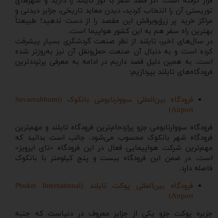
قرار گرفته است. اگر قصد سفر با تور تایلند را دارید و شهرهای
توریستی آن را انتخاب کردید، دیدن معابد تاریخی، جزایر دیدنی و
مراکز خرید پر زرق‌وبرقش این مقصد را از دست ندهید! طبیعتاً
بهترین راه سفر هم به این کشور هواپیما است.
در سال‌های اخیر، تایلند از نظر صنعت گردشگری بسیار پیشرفت
کرده است و به دنبال آن صنعت حمل‌ونقل آن نیز به‌روزتر شده
است. به همین دلیل قصد داریم در ادامه به معرفی پرترددترین
فرودگاه‌های تایلند بپردازیم:
فرودگاه بین‌المللی سووارنابومی بانکوک (Suvarnabhumi
Airport)
فرودگاه سووارنابومی جزو پرازدحام‌ترین فرودگاه تایلند و مهم‌ترین
فرودگاه شهر بانکوک محسوب می‌شود. جالب است بدانید که
مهم‌ترین شرکت هواپیمایی فعال در این فرودگاه «تای ایرویز»
است. در ضمن این فرودگاه بیست و پنج کیلومتر با بانکوک
فاصله دارد.
فرودگاه بین‌المللی پوکت تایلند (Phuket International
Airport)
جزیره پوکت جزو یکی از جزایر معروف در دنیاست که جنبه