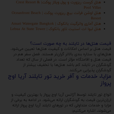
هتل کرست ریزورت و پول ویلاز پوکت| Crest Resort &
Pool Villas
هتل اوشن فرانت بیچ ریزورت پوکت | Oceanfront Beach
Resort
هتل آماری واترگیت بانکوک | Amari Watergate Bangkok
هتل لبوا ات استیت تاور بانکوک | Lebua At State Tower
قیمت هتل‌ها در تایلند به چه صورت است؟
قیمت هتل بر اساس امکانات و کیفیت هتل‌ها تعیین می‌شود.
هتل‌های با ستاره بندی بالاتر گران‌تر هستند. فصل سفر هم در
قیمت هتل و اقامتگاه مؤثر است. در فصلی از سال که تعداد
گردشگران در تایلند کم باشد هتل‌ها با تخفیف بیشتر از
گردشگران پذیرایی می‌کنند.
مزایا، خدمات و آفر خرید تور تایلند آریا اوج
پرواز
انواع تور تایلند توسط آژانس آریا اوج پرواز با بهترین کیفیت و
ارزان‌ترین قیمت به گردشگران ارائه می‌شود. در ادامه به برخی از
مزایا و خدمات متداولی که در تورهای تایلند آریا اوج پرواز ارائه
می‌شوند، اشاره می‌کنیم: