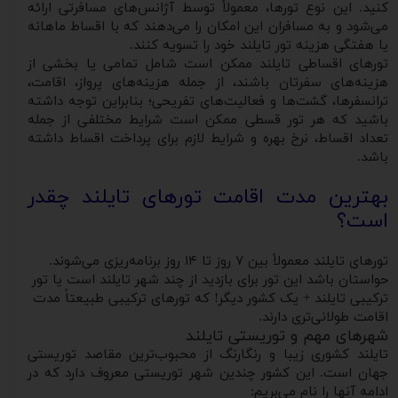
کنید. این نوع تورها، معمولاً توسط آژانس‌های مسافرتی ارائه
می‌شود و به مسافران این امکان را می‌دهند که با اقساط ماهانه
یا هفتگی هزینه تور تایلند خود را تسویه کنند.
تورهای اقساطی تایلند ممکن است شامل تمامی یا بخشی از
هزینه‌های سفرتان باشند، از جمله هزینه‌های پرواز، اقامت،
ترانسفرها، گشت‌ها و فعالیت‌های تفریحی؛ بنابراین توجه داشته
باشید که هر تور قسطی ممکن است شرایط مختلفی از جمله
تعداد اقساط، نرخ بهره و شرایط لازم برای پرداخت اقساط داشته
باشد.
بهترین مدت اقامت تورهای تایلند چقدر
است؟
تورهای تایلند معمولاً بین ۷ روز تا ۱۴ روز برنامه‌ریزی می‌شوند.
حواستان باشد این تور برای بازدید از چند شهر تایلند است یا تور
ترکیبی تایلند + یک کشور دیگر! که تورهای ترکیبی طبیعتاً مدت
اقامت طولانی‌تری دارند.
شهرهای مهم و توریستی تایلند
تایلند کشوری زیبا و رنگارنگ از محبوب‌ترین مقاصد توریستی
جهان است. این کشور چندین شهر توریستی معروف دارد که در
ادامه آنها را نام می‌بریم: