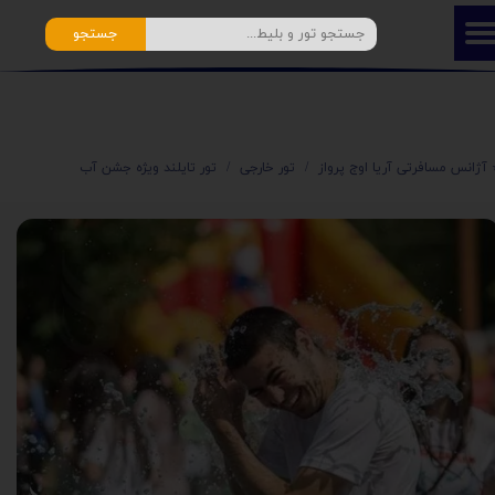
جستجو
️ آژانس مسافرتی آریا اوج پرواز
تور خارجی
تور تایلند ویژه جشن آب