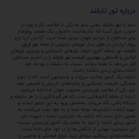
درباره تور تایلند
سفر با
تور تایلند
، یعنی سفر به یکی از مقاصد بکر و پویا در
جنوب شرق آسیا که سال‌هاست به‌عنوان یک مقصد پرطرفدار
برای مسافران از سراسر جهان تبدیل شده است. آژانس آریا اوج
پرواز ایرانیان در طول سال تورهای متنوعی از جمله
تور ارزان
تایلند
، تور لحظه آخری تایلند، تورهای تابستانی و نوروزی، تورهای
لوکس و اقساطی،
بهترین قیمت تور تایلند
را در اختیار مسافران
قرار می‌دهد تا همه بتوانند نسبت به سلیقه و بودجه خود
انتخاب‌های زیادی داشته باشند.
تایلند، یک کشور جذاب، سرزنده و چندوجهی است که با تنوع
فرهنگی، طبیعت استوایی و جاذبه‌های تاریخی و طبیعی خود،
جزو یکی از مقاصد توریستی محبوب جهان شناخته می‌شود.
تایلند از جمله کشورهایی است که هر گردشگری را با هر سلیقه و
دیدگاه راضی نگه می‌دارد. به‌محض ورود به این کشور لبخند و
چهره گشاده تایلندی‌ها توجه شما را به خود جلب می‌کنند، به
همین دلیل است که تایلند به «سرزمین لبخند» شهرت دارد.
کشور زیبای تایلند را تنها به چشم یک کشور توریستی نبینید؛
این سرزمین، جهانی از شگفتی‌ها را در خود جای ‌داده است.
چشم‌اندازهای بی‌نظیر، سواحل زیبا، تنوع فرهنگی و مذهبی و