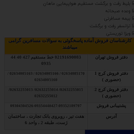
️ بلیط رفت و برگشت مستقیم هواپیمایی ماهان
️ وعده صبحانه
️ بیمه مسافرتی
️ ترانسفر رفت و برگشت
️ ویزا توریستی
کارشناسان فروش آماده پاسخگوئی به سوالات مسافرین گرامی
میباشند
دفتر فروش تهران
02191690083
خط مستقیم
427 40 44
0935
دفتر فروش کرج 1
02634005170 / 02634005166 / 02634005163 /
(حضوری )
02634005160
دفتر فروش کرج 2
02632255015/ 02632255014/ 02632255013/
(حضوری )
02632255012
پشتیبانی فروش
09304304526-09354440427-09352189797
آدرس
هفت تیر ، روبروی بانک تجارت ، ساختمان
ژست، طبقه 2 ، واحد 6