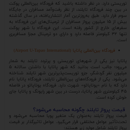
توریستی دارد. در نظر داشته باشید که فرودگاه بین‌المللی پوکت
در بین چند فرودگاه تایلند، از نظر رفت‌و‌آمد مسافران در جایگاه
سوم قرار دارد. طبق به‌روزترین آمار انتشاریافته، در سال گذشته
بیش از ۱۵ میلیون پرواز مسافران از ترمینال‌های این فرودگاه به
سفرهای خارج از کشور رفته است. این فرودگاه با شهر پوکت
تنها ۳۲ کیلومتر فاصله دارد و دارای دو ترمینال مجزا مسافربری
است.
فرودگاه بین‌المللی پاتایا (Airport U-Tapao International)
پاتایا نیز یکی از شهرهای توریستی و پرتردد تایلند به شمار
می‌رود؛ جالب است بدانید که شهر پاتایا با داشتن سالانه ۵
میلیون نفر گردشگر، جزو توریست‌پذیرترین شهر تایلند شناخته
می‌شود. یکی از فرودگاه‌های بین‌المللی تایلند، فرودگاه پاتایا نام
دارد که با نام «یوتاپائو» شهرت دارد. فرودگاه یوتاپائو در فاصله
۴۵ کیلومتری شهر پاتایا، درست در بین شهر رایونگ و پاتایا جای
خوش کرده است.
قیمت پرواز تایلند چگونه محاسبه می‌شود؟
قیمت پرواز تایلند به‌عنوان یک متغیر پویا محاسبه می‌شود و
تحت‌تأثیر عوامل مختلفی قرار می‌گیرد. عوامل تاثیرگذار بر قیمت
پرواز تایلند شامل موارد زیر هستند: