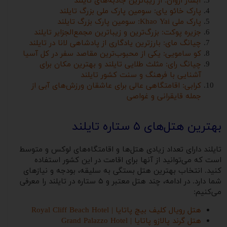
آبشار اروان: از زیباترین جاذبه‌های تایلند
پارک خائو یای: سومین پارک ملی بزرگ تایلند
پارک ملی Khao Yai: سومین پارک بزرگ تایلند
جزیره پوکت: بزرگ‌ترین و زیباترین مجمع‌الجزایر تایلند
چیانگ مای: بارزترین یادگاری از پادشاهی لانا در تایلند
کو سامویی: یکی از محبوب‌ترین مقاصد سفر در کل آسیا
چیانگ رای: مثلث طلایی تایلند و بهترین مکان برای
آشنایی با فرهنگ و سنت کشور تایلند
کرابی: اقامتگاهی عالی برای عاشقان ورزش‌های آبی از
جمله قایقرانی و غواصی
بهترین هتل‌های ۵ ستاره تایلند
تایلند دارای تعداد زیادی هتل‌ها و اقامتگاه‌های لوکس و متوسط
است که می‌توانید از آنها برای اقامت در این کشور استفاده
کنید. انتخاب بهترین هتل بستگی به سلیقه‌، بودجه و نیازهای
شما دارد. در ادامه، چند هتل معتبر و ۵ ستاره در تایلند را معرفی
می‌کنیم:
هتل رویال کلیف بیچ پاتایا | Royal Cliff Beach Hotel
هتل گرند پالازو پاتایا | Grand Palazzo Hotel