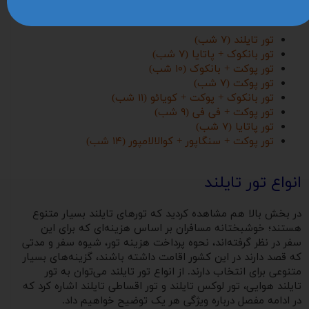
پکیج تور تایلند
به شکل‌های زیر برگزار می‌شود:
تور تایلند (۷ شب)
تور بانکوک + پاتایا (۷ شب)
تور پوکت + بانکوک (۱۰ شب)
تور پوکت (۷ شب)
تور بانکوک + پوکت + کویائو (۱۱ شب)
تور پوکت + فی فی (۹ شب)
تور پاتایا (۷ شب)
تور پوکت + سنگاپور + کوالالامپور (۱۴ شب)
انواع تور تایلند
در بخش بالا هم مشاهده کردید که تورهای تایلند بسیار متنوع
هستند؛ خوشبختانه مسافران بر اساس هزینه‌ای که برای این
سفر در نظر گرفته‌اند، نحوه پرداخت هزینه تور، شیوه سفر و مدتی
که قصد دارند در این کشور اقامت داشته باشند، گزینه‌های بسیار
متنوعی برای انتخاب دارند. از انواع تور تایلند می‌توان به تور
تایلند هوایی، تور لوکس تایلند و تور اقساطی تایلند اشاره کرد که
در ادامه مفصل درباره ویژگی هر یک توضیح خواهیم داد.