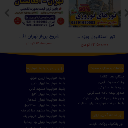
شروع پرواز تهران افغانستان (کابل-مزارشریف-هرات-قندهار)
تور استانبول ویژه عید نوروز 1405 | مجری مستقیم ✈️
۱۵,۵۰۰,۰۰۰ تومان
۳۳,۵۰۰,۰۰۰ تومان
خدمات و مدارک سفارت
رزرو و خرید بلیط هواپیما
پیکاپ ویزا کانادا
بلیط هواپیما اربیل عراق
وقت سفارت فوری
بلیط هواپیما تهران دبی
رزرو بلیط سفارتی
بلیط هواپیما مشهد کابل
صدور بیمه نامه مسافرتی
بلیط هواپیما تهران کابل
واچر هتل موقت برای سفارت
بلیط هواپیما تهران قندهار
بلیط موقت هواپیما برای سفارت
بلیط هواپیما تهران استانبول
بلیط هواپیما مشهد مزارشریف
تور لحظه آخری ارزان
بلیط هواپیما تهران مزارشریف
بلیط هواپیما تهران رم ایتالیا
تور بانکوک پوکت تایلند