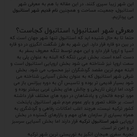
این شهر زیبا سپری کنند. در این مقاله با هم به معرفی شهر
استانبول، جمعیت، مساحت و همچنین
نام قدیم شهر استانبول
می پردازیم.
معرفی شهر استانبول؛ استانبول کجاست؟
حتما تا به حال شنیده اید که استانبول تنها شهر جهان است که
در بین دو قاره قرار دارد. این شهر به طرز شگفت انگیزی در دو قاره
آسیا و اروپا قرار دارد و این مهم توسط تنگه معروف بسفر به
دست آمده است. بخش غربی تنگه که البته به عنوان پلی به
سمت اروپا نیز شناخته می شود بخش اروپایی استانبول است و
البته مهم ترین مقصد گردشگران نیز محسوب می شود. بخش
شرقی شهر استانبول که به عنوان بخش آسیایی شناخته می
شود بسیار قدیمی تر بوده و تاسیس آن به دوره بیزانس باز می
گردد، اما ارزش تاریخی و چالش های بخش غربی بیشتر بوده و
مورد توجه فاتحان و پادشاهان در دوره های مختلف قرار داشته
است. بر خلاف تصور و باور عموم مردم شهر استانبول پایتخت
کشور ترکیه نیست، هرچند اغلب امکانات رفاهی و گردشگری به
همراه بسیاری از سازمان های مهم و بازارهای گسترده در بخش
اروپایی
شهر استانبول ترکیه
قرار دارند اما بخش آسیایی سرسبز
تر و امن تر است.
تجربه سفری هیجان انگیز به توریستی ترین شهر ترکیه