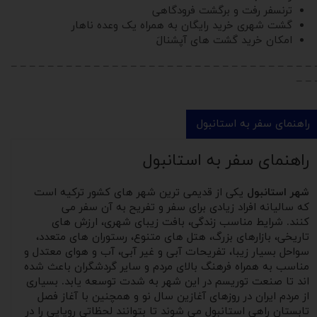
ترنسفر رفت و برگشت فرودگاهی
گشت شهری خرید رایگان به همراه یک وعده ناهار
امکان خرید گشت های آپشنالَ
– – – – – – – – – – – – – – – – – – – – – – – – – – – – – – – – – 
– – 
راهنمای سفر به استانبول
راهنمای سفر به استانبول
شهر استانبول
یکی از قدیمی ترین شهر های کشور ترکیه است
که سالیانه افراد زیادی برای سفر و تفریح به آن سفر می
کنند. شرایط مناسب زندگی، بافت زیبای شهری، ارزش های
تاریخی، بازارهای بزرگ، هتل های متنوع، رستوران های متعدد،
سواحل بسیار زیبا، تفریحات آبی و غیر آبی، آب و هوای معتدل و
مناسب به همراه فرهنگ بالای مردم و سایر گردشگران باعث شده
اند تا صنعت توریسم در این شهر به شدت توسعه یابد. بسیاری
از مردم ایران در روزهای آغازین سال نو و همچنین با آغاز فصل
تابستان راهی استانبول می شوند تا بتوانند لحظاتی رویایی را در