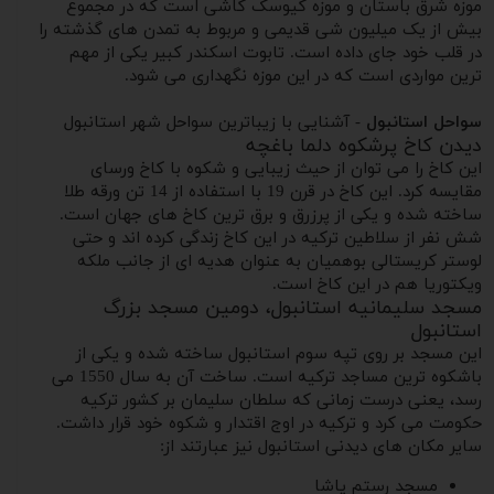
موزه شرق باستان و موزه کیوسک کاشی است که در مجموع
بیش از یک میلیون شی قدیمی و مربوط به تمدن های گذشته را
در قلب خود جای داده است. تابوت اسکندر کبیر یکی از مهم
ترین مواردی است که در این موزه نگهداری می شود.
سواحل استانبول
- آشنایی با زیباترین سواحل شهر استانبول
دیدن کاخ پرشکوه دلما باغچه
این کاخ را می توان از حیث زیبایی و شکوه با کاخ ورسای
مقایسه کرد. این کاخ در قرن 19 با استفاده از 14 تن ورقه طلا
ساخته شده و یکی از پرزرق و برق ترین کاخ های جهان است.
شش نفر از سلاطین ترکیه در این کاخ زندگی کرده اند و حتی
لوستر کریستالی بوهمیان به عنوان هدیه ای از جانب ملکه
ویکتوریا هم در این کاخ است.
مسجد سلیمانیه استانبول، دومین مسجد بزرگ
استانبول
این مسجد بر روی تپه سوم استانبول ساخته شده و یکی از
باشکوه ترین مساجد ترکیه است. ساخت آن به سال 1550 می
رسد، یعنی درست زمانی که سلطان سلیمان بر کشور ترکیه
حکومت می کرد و ترکیه در اوج اقتدار و شکوه خود قرار داشت.
سایر مکان های دیدنی استانبول نیز عبارتند از:
مسجد رستم پاشا