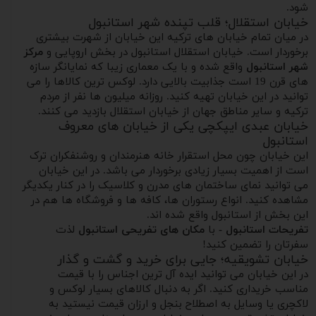
شود.
خیابان استقلال؛ قلب تپنده شهر استانبول
در میان تمام خیابان های ترکیه این خیابان از شهرت بیشتری
برخوردار است. خیابان استقلال استانبول در بخش اروپایی و
مرکز
شهر استانبول
واقع شده و با یک معماری زیبا که نمایانگر سازه
های قرن 19 است جذابیت بالایی دارد. لوکس ترین کالاها را می
توانید در این خیابان تهیه کنید. روزانه میلیون ها نفر از مردم
ترکیه و سایر مناطق جهان از خیابان استقلال بازدید می کنند.
خیابان عبدی ایپکچی یکی از خیابان های معروف
استانبول
این خیابان چون محل استقرار خانه هنرمندان و روشنفکران ترک
است از اهمیت بسیار زیادی برخوردار می باشد. در این خیابان
می توانید نمای ساختمان های مدرن و کلاسیک را در کنار یکدیگر
مشاهده کنید. انواع رستوران ها، کافه ها و فروشگاه ها هم در
این بخش از استانبول واقع شده اند.
تفریحات استانبول -
با
مکان های تفریحی استانبول
لذت
سفرتان را تضمین کنید!
خیابان تشویقیه؛ جایی برای خرید و گشت و گذار
در این خیابان می توانید ایده آل ترین اجناس را با قیمت
مناسب خریداری کنید. اگر به دنبال کالاهای بسیار لوکس و
لاکچری یا وسایل به اصطلاح بنجل و ارزان قیمت نیستید به