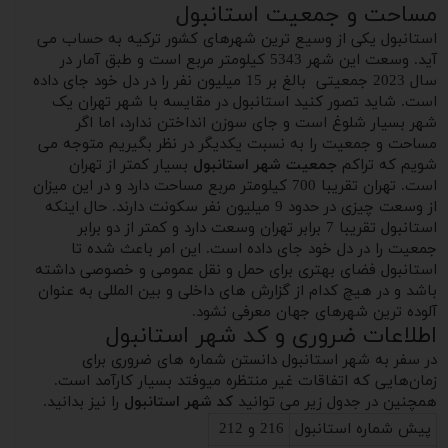
مساحت و جمعیت استانبول
استانبول یکی از وسیع ترین شهرهای کشور ترکیه به حساب می
آید. وسعت این شهر 5343 کیلومتر مربع است و طبق آمار در
سال 2023 جمعیتی بالغ بر 15 میلیون نفر را در دل خود جای داده
است. شاید تصور کنید استانبول در مقایسه با شهر تهران یک
شهر بسیار شلوغ است و جای سوزن انداختن ندارد، اما اگر
مساحت و جمعیت را به نسبت یکدیگر در نظر بگیریم متوجه می
شویم که تراکم
جمعیت شهر استانبول
بسیار کمتر از تهران
است. تهران تقریبا 700 کیلومتر مربع مساحت دارد و در این میزان
از وسعت چیزی در حدود 9 میلیون نفر سکونت دارند. حال اینکه
استانبول تقریبا 7 برابر تهران وسعت دارد و کمتر از دو برابر
جمعیت را در دل خود جای داده است. این امر باعث شده تا
استانبول فضای بهتری برای حمل و نقل عمومی و خصوصی داشته
باشد و در هیچ کدام از گزارش های داخلی و بین المللی به عنوان
آلوده ترین شهرهای جهان معرفی نشود.
اطلاعات ضروری و کد شهر استانبول
در سفر به شهر استانبول دانستن شماره های ضروری برای
زمان‌هایی که اتفاقات غیر منتظره میوفتد بسیار کارآمد است.
همچنین در جدول زیر می توانید
کد شهر استانبول
را نیز بدانید.
پیش شماره استانبول
216 و 212