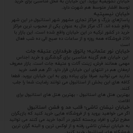
خیابان تشویقیه بروید. این خیابان به محل مناسبی برای خرید
توسط اقشار متوسط هم شهرت دارد.
خیابان نیسپتیه
پاساژهای بزرگ و مراکز تجاری مشهور شهر استانبول در این شهر
واقع شده اند. آک مرکز مال به عنوان یکی از محبوب ترین مراکز
خرید در کشور ترکیه در این خیابان واقع شده است. این بازار با
250 فروشگاه همه روزه و از ساعات ده صبح الی ده شب فعال
است
خیابان نور عثمانیه؛ پاتوق طرفداران عتیقه جات
این خیابان هم گزینه مناسبی برای گردشگری و خرید اجناس
مهمی همانند فرش، زینت آلات و عتیقه جات است. بازار معروف
ارمغان هم در انتهای این خیابان قرار دارد. اگر هم قصد خرید
ندارید می توانید صرفا برای پیاده روی به این خیابان بروید. قطعا
کافه های این بخش از استانبول می توانند رضایت شما را جلب
کنند.
بهترین هتل های استانبول - بهترین هتل های استانبول برای
اقامت
خیابان نیشان تاشی؛ قلب مد و فشن استانبول
اگر می خواهید بروید و از فروشگاه هایی خرید کنید که بازیگران
مطرح ترکی و افراد برجسته کشور در آنجا خرید می کنند می توانید
به خیابان نیشان تاشی رفته و از لوکس ترین و البته گران ترین
فروشگاه های استانبول خرید کنید.