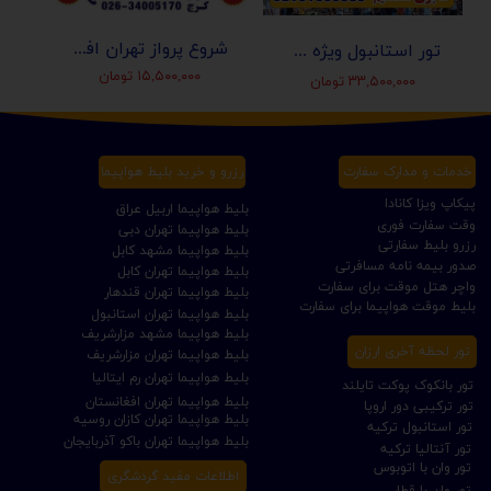
شروع پرواز تهران افغانستان (کابل-مزارشریف-هرات-قندهار)
تور استانبول ویژه عید نوروز 1405 | مجری مستقیم ✈️
۱۵,۵۰۰,۰۰۰ تومان
۳۳,۵۰۰,۰۰۰ تومان
خدمات و مدارک سفارت
رزرو و خرید بلیط هواپیما
پیکاپ ویزا کانادا
بلیط هواپیما اربیل عراق
وقت سفارت فوری
بلیط هواپیما تهران دبی
رزرو بلیط سفارتی
بلیط هواپیما مشهد کابل
صدور بیمه نامه مسافرتی
بلیط هواپیما تهران کابل
واچر هتل موقت برای سفارت
بلیط هواپیما تهران قندهار
بلیط موقت هواپیما برای سفارت
بلیط هواپیما تهران استانبول
بلیط هواپیما مشهد مزارشریف
تور لحظه آخری ارزان
بلیط هواپیما تهران مزارشریف
بلیط هواپیما تهران رم ایتالیا
تور بانکوک پوکت تایلند
بلیط هواپیما تهران افغانستان
تور ترکیبی دور اروپا
بلیط هواپیما تهران کازان روسیه
تور استانبول ترکیه
بلیط هواپیما تهران باکو آذربایجان
تور آنتالیا ترکیه
تور وان با اتوبوس
اطلاعات مفید گردشگری
تور وان با قطار