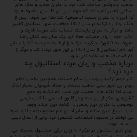
مذهب ارتدوکس ساخته شده بود به عنوان معابد و سازه های
اسلامی تغییر نام دادند که مهم ترین آن کلیسای ایاصوفیه بود
که امروزه به عنوان مسجد ایاصوفیه شناخته می شود. پس از
جنگ یونان و ترکیه در سال 1922 موقعیت شهر استانبول تغییر
یافت و دیگر به عنوان پایتخت انتخاب نشد هرچند قدرت و
اعتبار خود را برای همیشه حفظ کرد. یک سال بعد کمال پاشا
معروف به آتاتورک مرکزیت ترکیه را از قسطنطنیه به آنکارا منتقل
کرد. نام استانبول از سال 1930 بر این شهر نهاده شد و دیگر از
نام قسطنطنیه استفاده نمی شود.
درباره مذهب و زبان مردم استانبول چه
میدانید؟
اکثر مردم ترکیه پیرو دین اسلام هستند، همچنین بخش اعظم
مردم این شهر سنی مذهب هستند و تعداد شیعیان بسیار اندک
است، اما نکته حائز اهمیت این است که ترکیه به جمع
کشورهای سکولار پیوسته و در قانون اساسی یا کتب درسی
موضوعی به عنوان دین رسمی یا اشاعه دین اسلام وجود
ندارد. تبلیغ آیین اسلام و سایر ادیان هم ممنوع بوده و افراد صرفا
می توانند در محدوده اعتقادات شخصی خود برخی از اعمال دینی
را به جا آورند.
مردم
شهر استانبول در ترکیه
به زبان ترکی استانبول صحبت می
کنند. ترکی استانبول نام زبانی است که به زبان ترکی کشور ترکیه