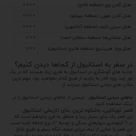
هتل گلدن وی (منطقه فاتح)
⭐⭐⭐⭐
هتل گلدن هورن (منطقه بیوغلو)
⭐⭐⭐⭐
هتل سیتی لایف (منطقه آتاشهیر)
⭐⭐⭐⭐
هتل عثمانی‌ها (منطقه سلطان احمد)
⭐⭐⭐
هتل ورلد هیریتیچ (منطقه فاتیح استانبول)
⭐⭐⭐
در سفر به استانبول از کجاها دیدن کنیم؟
جاذبه های گردشگری در استانبول به قدری زیاد هستند که در یک
تور چند روزه قادر به بازدید از هیچ کدام نخواهید بود. مهم ترین
مکان های دیدنی استانبول عبارتند از:
جاهای دیدنی استانبول
- لیستی از جاهای دیدنی استانبول را در
لینک مشاهده کنید.
قصر توپکاپی، باشکوه ترین بنای تاریخی استانبول
این قصر یک بنای بسیار زیبا و متعلق به قرن پانزدهم است که
در 5 کیلومتری دیوارهای سنگی و توسط 27 برج احاطه شده است.
این قصر با نمایی از تپه، دریای مرمره، تنگه بسفر و خلیج شاخ
طلایی یک منظره شگفت انگیز را خلق کرده و امروزه به یک موزه