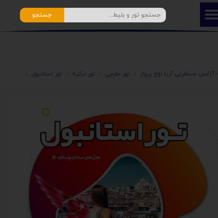
جستجو
️ آژانس مسافرتی آریا اوج پرواز
تور خارجی
تور ترکیه
تور استانبول
تور استا