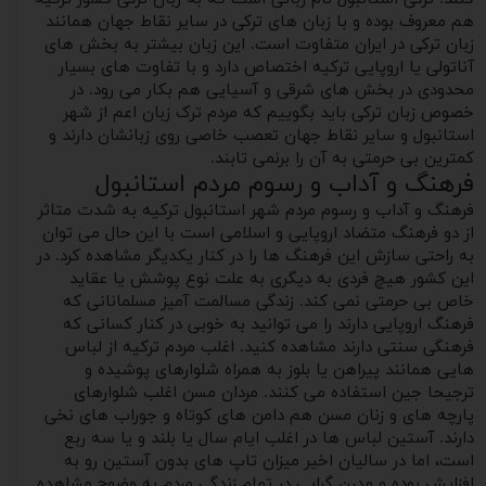
هم معروف بوده و با زبان های ترکی در سایر نقاط جهان همانند
زبان ترکی در ایران متفاوت است. این زبان بیشتر به بخش های
آناتولی یا اروپایی ترکیه اختصاص دارد و با تفاوت های بسیار
محدودی در بخش های شرقی و آسیایی هم بکار می رود. در
خصوص زبان ترکی باید بگوییم که مردم ترک زبان اعم از شهر
استانبول و سایر نقاط جهان تعصب خاصی روی زبانشان دارند و
کمترین بی حرمتی به آن را برنمی تابند.
فرهنگ و آداب و رسوم مردم استانبول
فرهنگ و آداب و رسوم مردم شهر استانبول ترکیه به شدت متاثر
از دو فرهنگ متضاد اروپایی و اسلامی است با این حال می توان
به راحتی سازش این فرهنگ ها را در کنار یکدیگر مشاهده کرد. در
این کشور هیچ فردی به دیگری به علت نوع پوشش یا عقاید
خاص بی حرمتی نمی کند. زندگی مسالمت آمیز مسلمانانی که
فرهنگ اروپایی دارند را می توانید به خوبی در کنار کسانی که
فرهنگی سنتی دارند مشاهده کنید. اغلب مردم ترکیه از لباس
هایی همانند پیراهن یا بلوز به همراه شلوارهای پوشیده و
ترجیحا جین استفاده می کنند. مردان مسن اغلب شلوارهای
پارچه های و زنان مسن هم دامن های کوتاه و جوراب های نخی
دارند. آستین لباس ها در اغلب ایام سال یا بلند و یا سه ربع
است، اما در سالیان اخیر میزان تاپ های بدون آستین رو به
افزایش بوده و مدرن گرایی در تمام زندگی مردم به وضوح مشاهده