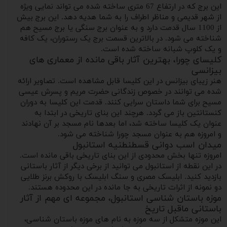
این برج که در ارتفاع 67 متری ساخته شده می تواند نمایی ویژه
از شهر قدیمی و مناظر اطراف را به شما هدیه دهد. این برج بیش
از 1100 سال قدمت دارد و به عنوان برج سنگی یا برج مسیح هم
شناخته می شود. در بالاترین قسمت برج یک رستوران، یک کافه
و یک کلوپ شبانه ساخته شده است.
کلیسای چورا، بهترین آثار باقی مانده از معماری های
بیزانسی
هنر زیبای بیزانس در این کلیسا قابل مشاهده است. تصاویر ارائه
شده می توانند در خصوص زندگانی حضرت مریم و پسرش عیسی
مسیح برای شما داستان سرایی کنند. قدمت این کلیسا به دوران
کنستانتین باز می گردد. هرچند این بنای تاریخی در ابتدا به
عنوان یک کلیسا ساخته شد، اما بعدها نام مسجد بر آن نهادند
و امروزه هم به عنوان مسجد چورا شناخته می شود.
میدان اسب دوانی قسطنطنیه استانبول
امروزه تنها بخش محدودی از این بنای تاریخی باقی مانده است.
در این نقطه از استانبول می توانید از برخی دیگر از آثار باستانی
بازدید کنید. ابلیسک مصری و سنگ ابلیسک با روکش برنز طلایی
دو نمونه از اثرات تاریخی به جا مانده در این محدوده هستند.
موزه باستان شناسی استانبول، مجموعه ای مهم از آثار
باستانی ماقبل تاریخ
این موزه متشکل از سه موزه به نام های موزه باستان شناسی،