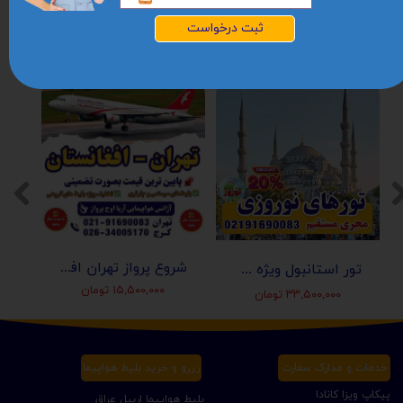
ثبت درخواست
شروع پرواز تهران افغانستان (کابل-مزارشریف-هرات-قندهار)
تور استانبول ویژه عید نوروز 1405 | مجری مستقیم ✈️
۱۵,۵۰۰,۰۰۰ تومان
۳۳,۵۰۰,۰۰۰ تومان
خدمات و مدارک سفارت
رزرو و خرید بلیط هواپیما
پیکاپ ویزا کانادا
بلیط هواپیما اربیل عراق