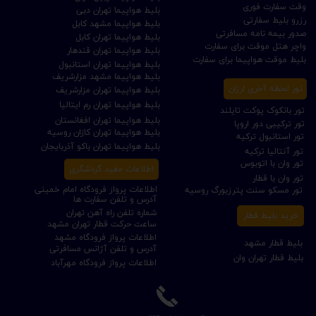
وقت سفارت فوری
بلیط هواپیما تهران دبی
رزرو بلیط سفارتی
بلیط هواپیما مشهد کابل
صدور بیمه نامه مسافرتی
بلیط هواپیما تهران کابل
واچر هتل موقت برای سفارت
بلیط هواپیما تهران قندهار
بلیط موقت هواپیما برای سفارت
بلیط هواپیما تهران استانبول
بلیط هواپیما مشهد مزارشریف
تور لحظه آخری ارزان
بلیط هواپیما تهران مزارشریف
بلیط هواپیما تهران رم ایتالیا
تور بانکوک پوکت تایلند
بلیط هواپیما تهران افغانستان
تور ترکیبی دور اروپا
بلیط هواپیما تهران کازان روسیه
تور استانبول ترکیه
بلیط هواپیما تهران باکو آذربایجان
تور آنتالیا ترکیه
تور وان با اتوبوس
اطلاعات مفید گردشگری
تور وان با قطار
اطلاعات پرواز فرودگاه امام خمینی
تور مسکو سنت پترزبورگ روسیه
آدرس و تلفن سفارت ها
شماره تلفن راه آهن تهران
خرید بلیط قطار
ساعت حرکت قطار تهران مشهد
اطلاعات پرواز فرودگاه مشهد
بلیط قطار مشهد
آدرس و تلفن آژانس مسافرتی
بلیط قطار تهران وان
اطلاعات پرواز فرودگاه مهرآباد