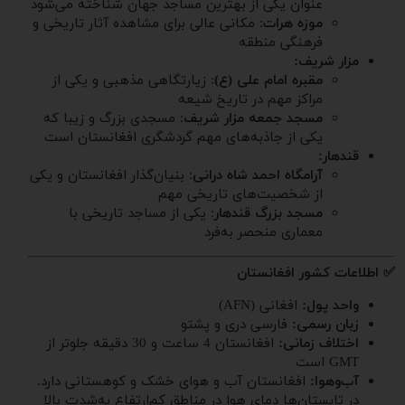
عنوان یکی از بهترین مساجد جهان شناخته می‌شود
موزه هرات
: مکانی عالی برای مشاهده آثار تاریخی و
فرهنگی منطقه
مزار شریف:
مقبره امام علی (ع)
: زیارتگاهی مذهبی و یکی از
مراکز مهم در تاریخ شیعه
مسجد جمعه مزار شریف
: مسجدی بزرگ و زیبا که
یکی از جاذبه‌های مهم گردشگری افغانستان است
قندهار:
آرامگاه احمد شاه درانی
: بنیان‌گذار افغانستان و یکی
از شخصیت‌های تاریخی مهم
مسجد بزرگ قندهار
: یکی از مساجد تاریخی با
معماری منحصر به‌فرد
✅ اطلاعات کشور افغانستان
واحد پول:
افغانی (AFN)
زبان رسمی:
فارسی دری و پشتو
اختلاف زمانی:
افغانستان 4 ساعت و 30 دقیقه جلوتر از
GMT است
آب‌وهوا:
افغانستان آب و هوای خشک و کوهستانی دارد.
در تابستان‌ها دمای هوا در مناطق کم‌ارتفاع به‌شدت بالا