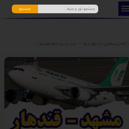
جستجو
️ آژانس مسافرتی آریا اوج پرواز
خرید و رزرو بلیط هواپیما
⭐️ بلیط ارزان افغانستا