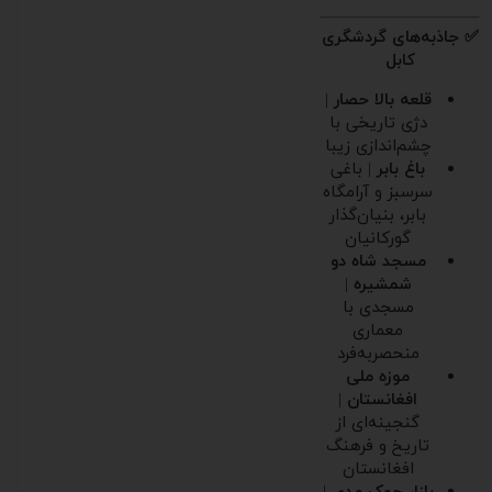
✅ جاذبه‌های گردشگری
کابل
قلعه بالا حصار
|
دژی تاریخی با
چشم‌اندازی زیبا
باغ بابر
| باغی
سرسبز و آرامگاه
بابر، بنیان‌گذار
گورکانیان
مسجد شاه دو
شمشیره
|
مسجدی با
معماری
منحصر‌به‌فرد
موزه ملی
افغانستان
|
گنجینه‌ای از
تاریخ و فرهنگ
افغانستان