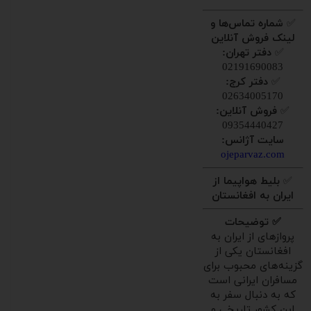
✅
شماره تماس‌ها و
لینک فروش آنلاین
✅
دفتر تهران:
02191690083
✅
دفتر کرج:
02634005170
✅
فروش آنلاین:
09354440427
سایت آژانس:
ojeparvaz.com
✅
بلیط هواپیما از
ایران به افغانستان
✅ توضیحات
پروازهای از ایران به
افغانستان یکی از
گزینه‌های محبوب برای
مسافران ایرانی است
که به دنبال سفر به
این کشور تاریخی و