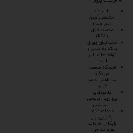
✅ جزییات پرواز
✈
مبدأ:
(مشخص کردن
شهر مبدأ)
مقصد:
کابل
(KBL)
مدت زمان پرواز:
بسته به مسیر و
توقف‌ها متغیر
است
فرودگاه مقصد:
فرودگاه
بین‌المللی حامد
کرزی
کلاس‌های
پروازی:
اکونومی
– بیزینس
خدمات ویژه:
پذیرایی، بار
رایگان، خدمات
ویژه مسافران