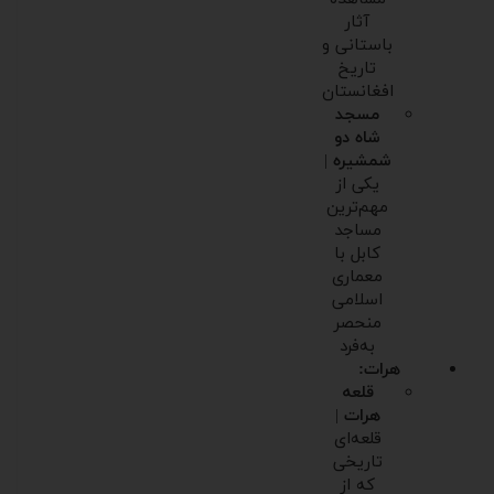
آثار
باستانی و
تاریخ
افغانستان
مسجد
شاه دو
شمشیره
|
یکی از
مهم‌ترین
مساجد
کابل با
معماری
اسلامی
منحصر
به‌فرد
هرات:
قلعه
هرات
|
قلعه‌ای
تاریخی
که از