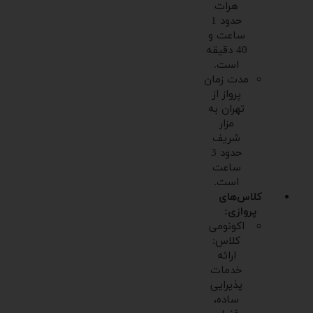
هرات
حدود 1
ساعت و
40 دقیقه
است.
مدت زمان
پرواز از
تهران به
مزار
شریف
حدود 3
ساعت
است.
کلاس‌های
پروازی:
اکونومی
کلاس:
ارائه
خدمات
پذیرایی
ساده،