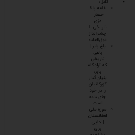
کابل:
قلعه بالا
حصار
|
دژی
تاریخی با
چشم‌انداز
فوق‌العاده
باغ بابر
|
باغی
تاریخی
که آرامگاه
بابر،
بنیان‌گذار
گورکانیان
را در خود
جای داده
است
موزه ملی
افغانستان
| جایی
برای
مشاهده