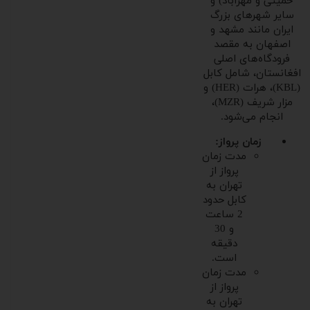
خمینی و مهرآباد) و
سایر شهرهای بزرگ
ایران مانند مشهد و
اصفهان به مقصد
فرودگاه‌های اصلی
افغانستان، شامل کابل
(KBL)، هرات (HER) و
مزار شریف (MZR)،
انجام می‌شود.
زمان پرواز:
مدت زمان
پرواز از
تهران به
کابل حدود
2 ساعت
و 30
دقیقه
است.
مدت زمان
پرواز از
تهران به