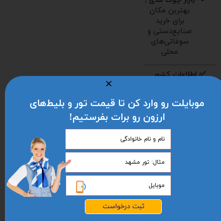
بازار چوک مدی
|
بهترین مکان
برای خرید
صنایع‌دستی و
سوغاتی‌های
محلی
✅ اطلاعات کشور
افغانستان
موبایلت رو وارد کن تا قیمت تور و بلیط‌های
واحد پول:
افغانی (AFN)
ارزون رو برات بفرستیم!
زبان رسمی:
فارسی دری –
پشتو
اختلاف زمانی:
+4:30 ساعت
نسبت به
گرینویچ
آب‌وهوا:
سرد و
خشک در
ثبت درخواست
زمستان، گرم در