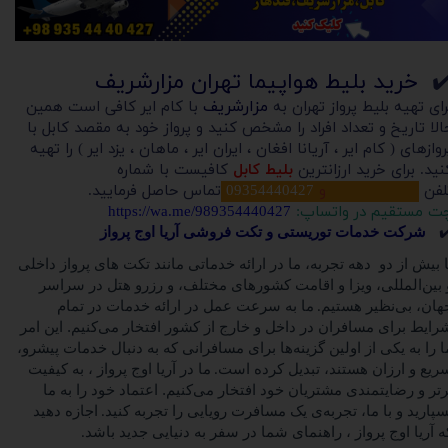
✔
خرید بلیط هواپیما تهران مزارشریف
مزارشریف
رای تهیه بلیط پرواز تهران به
با کام ایر کافی است همین
الا تاریخ و تعداد افراد را مشخص کنید و پرواز خود به مقصد کابل با
روازهای ( کام ایر ، آریانا افغان ، ایران ایر ، ماهان ، یزد ایر ) را تهیه
نید. برای خرید ارزانترین
بلیط کابل
کافیست با شماره
لفن
02191690083
و
09354440427
تماس حاصل فرمایید.
ت مستقیم در واتساپ:
https://wa.me/989354440427
✔
شرکت خدمات توریستی و تکت فروشی آریا اوج پرواز
ا
بیش از دو دهه تجربه، ما در ارائه خدماتی مانند تکت های پرواز داخلی
 بین‌المللی، ویزا و اقامت کشورهای مختلف، و رزرو هتل در سراسر
هان، بی‌نظیر هستیم
ما به سرعت عمل در ارائه خدمات در تمام
.
رایط برای مسافران در داخل و خارج از کشور افتخار می‌کنیم. این امر
ا را به یکی از اولین گزینه‌ها برای مسافرانی که به دنبال خدمات پیشرو،
ریع و ارزان هستند، تبدیل کرده است
ما در آریا اوج پرواز ، به کیفیت
.
رتر و رضایتمندی مشتریان خود افتخار می‌کنیم. اعتماد خود را به ما
سپارید و با ما، تجربه‌ی یک مسافرت رویایی را تجربه کنید
اجازه دهید
.
ه آریا اوج پرواز ، راهنمای شما در سفر به دنیایی جدید باشد
.