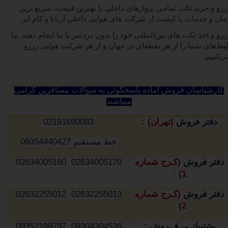
زرو و خرید تکت تمامی پروازهای داخلی با بهترین قیمت، سریع ترین
مان و خدمات با کیفیت از شرکت های هوایی داخلی آریانا و کام ایر
.
زرو و اخذ تکت های بین‌المللی خود را بدون دردسر با ما انجام دهید. ما
لیط‌های شما را از هر نقطه‌ای در جهان و از هر شرکت هوایی رزرو
ی‌کنیم
.
کارشناسان فروش آماده پاسخگوئی به سوالات مسافرین گرامی
میباشند
دفتر فروش
(تهران) :
02191690083
خط مستقیم 09354440427
دفتر فروش
(کـرج شماره
02634005170 02634005160
1) :
دفتر فروش
(کـرج شماره
02632255013 02632255012
2) :
پشتیبانــی فــروش :
09304304526 09352189797