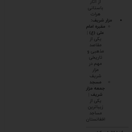
از آثار
باستانی
هرات
مزار شریف:
مقبره امام
علی (ع)
|
یکی از
مقاصد
مذهبی و
تاریخی
مهم در
مزار
شریف
مسجد
جمعه مزار
شریف
|
یکی از
زیباترین
مساجد
افغانستان