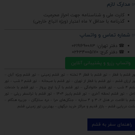
 مدارک لازم
کارت ملی و شناسنامه جهت احراز محرمیت
گذرنامه با حداقل ۷ ماه اعتبار (ویژه اتباع خارجی)
 شماره تماس و واتساپ
☎ دفتر تهران: ۰۲۱۹۱۶۹۰۰۸۳
☎ دفتر کرج: ۰۲۶۳۴۰۰۵۱۷۰
واتساپ رزرو و پشتیبانی آنلاین
تور قشم با قطار – تور قشم با قطار ۴ تخته – تور قشم زمینی – تور قشم ویژه آبان –
تور ارزان قشم – تور قشم با قطار از تهران – تور قشم با صبحانه – تور قشم ۲ شب – تور
قشم ۴ شب – تور قشم خانوادگی – تور قشم با آریا اوج پرواز – تور قشم با خدمات
کامل – تور قشم لحظه آخری – تور قشم پاییز ۱۴۰۴ – تور قشم با ترانسفر ریلی – تور
قشم با اقامت در هتل ۲، ۳ و ۴ ستاره – جنگل‌های حرا – دره ستارگان – جزیره هنگام –
شت دریایی قشم – بازار قدیم و مراکز خرید درگهان – بهترین تور زمینی قشم.
راهنمای سفر به قشم