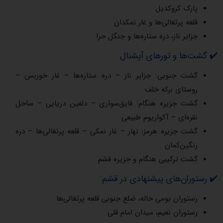
پارک کروکدیل
قلعه پرتغالی‌ها و غار نمکدان
جزایر ناز، دره ستاره‌ها و جنگل حرا
✔️ گشت‌ها و تورهای آپشنال
گشت جنوبی: جزایر ناز – دره ستاره‌ها – غار خوربس –
روستای برکه خلف
گشت جزیره هنگام: قایق‌سواری – دلفین دریایی – ساحل
نقره‌ای – آکواریوم طبیعی
گشت جزیره هرمز: نهار – غار نمکی – قلعه پرتغالی‌ها – دره
رنگین‌کمان
گشت ترکیبی هنگام و جزیره قشم
✔️ رستوران‌های پیشنهادی در قشم
رستوران بومی خاله، ضلع جنوبی قلعه پرتغالی‌ها
رستوران نعیم، میدان امام قلی