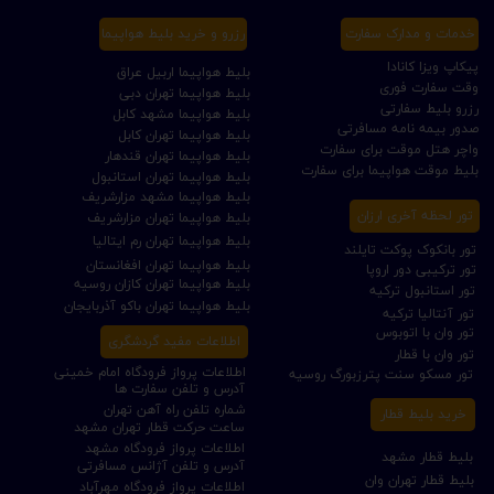
خدمات و مدارک سفارت
رزرو و خرید بلیط هواپیما
پیکاپ ویزا کانادا
بلیط هواپیما اربیل عراق
وقت سفارت فوری
بلیط هواپیما تهران دبی
رزرو بلیط سفارتی
بلیط هواپیما مشهد کابل
صدور بیمه نامه مسافرتی
بلیط هواپیما تهران کابل
واچر هتل موقت برای سفارت
بلیط هواپیما تهران قندهار
بلیط موقت هواپیما برای سفارت
بلیط هواپیما تهران استانبول
بلیط هواپیما مشهد مزارشریف
تور لحظه آخری ارزان
بلیط هواپیما تهران مزارشریف
بلیط هواپیما تهران رم ایتالیا
تور بانکوک پوکت تایلند
بلیط هواپیما تهران افغانستان
تور ترکیبی دور اروپا
بلیط هواپیما تهران کازان روسیه
تور استانبول ترکیه
بلیط هواپیما تهران باکو آذربایجان
تور آنتالیا ترکیه
تور وان با اتوبوس
اطلاعات مفید گردشگری
تور وان با قطار
اطلاعات پرواز فرودگاه امام خمینی
تور مسکو سنت پترزبورگ روسیه
آدرس و تلفن سفارت ها
شماره تلفن راه آهن تهران
خرید بلیط قطار
ساعت حرکت قطار تهران مشهد
اطلاعات پرواز فرودگاه مشهد
بلیط قطار مشهد
آدرس و تلفن آژانس مسافرتی
بلیط قطار تهران وان
اطلاعات پرواز فرودگاه مهرآباد