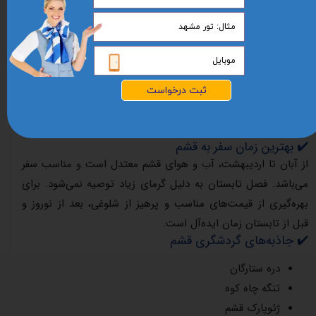
می‌کشد و شامل ترانسفر به بندرعباس و شناور به اسکله قشم است.
این مسیر برای افرادی که تحمل سفر طولانی دارند مناسب است.
✔️ رزرو هتل و اقامتگاه در قشم
برای تجربه اقامت لوکس می‌توانید هتل ۵ ستاره آراکتا و هتل ۴
ستاره آرتیمیس را رزرو کنید. هتل‌های ۳ ستاره رخسار، ریحان و
ثبت درخواست
آسانا گزینه‌های اقتصادی هستند. همچنین برای تجربه بوم‌گردی و
زندگی محلی، اقامتگاه نخل ناخدا پیشنهاد می‌شود.
✔️ بهترین زمان سفر به قشم
از آبان تا اردیبهشت، آب و هوای قشم معتدل است و مناسب سفر
می‌باشد. فصل تابستان به دلیل گرمای زیاد توصیه نمی‌شود. برای
بهره‌گیری از قیمت‌های مناسب و پرهیز از شلوغی، بعد از نوروز و
قبل از تابستان زمان ایده‌آل است.
✔️ جاذبه‌های گردشگری قشم
دره ستارگان
تنگه چاه کوه
ژئوپارک قشم