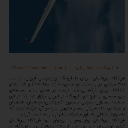
فرودگاه بین‌المللی ایروان (Yerevan International Airport)
فرودگاه بین‌المللی ایروان یا فرودگاه زوارتنوتس ایروان، در سال
۱۹۷۱ میلادی در پایتخت ارمنستان، با کد یاتا EVN و کد ایکائو
UDYZ ایروان بازگشایی شد. درست در همان سال، مسابقه‌ای
برای معماری و طرح این فرودگاه در ایروان برگزار شد که در این
مسابقه معماران مطرحی همچون: کاچیکیان، ترخانیان، قلاشیان
و مهندس باقداسریان معمار مشهور سازه در آن شرکت کردند که
به‌صورت اتفاقی به طور مشترک مقام اول را به دست آوردند.
فرودگاه بین‌المللی زوارتنوس را می‌توان تنها فرودگاه بین‌المللی
کشور ارمنستان نام برد. این فرودگاه پرترافیک‌ترین فرودگاه در