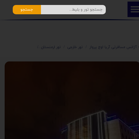
جستجو
️ آژانس مسافرتی آریا اوج پرواز
تور خارجی
تور ارمنستان
تور ارمنستان هتل 5* رادیسون بلو