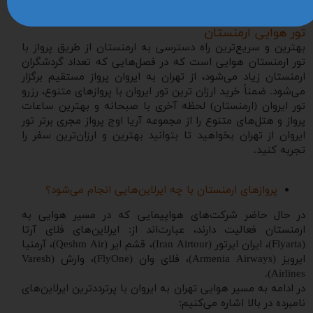
مختلف در قالب تورهای اقتصادی، ارزان و لوکس برگزار می‌کنند.
در ادامه به معرفی این تورها می‌پردازیم:
تور هوایی ارمنستان
بهترین و سریع‌ترین راه دسترسی به ارمنستان از طریق پرواز با
تور ارمنستان هوایی است که در فصل‌هایی که تعداد گردشگران
ارمنستان زیاد می‌شود، از تهران به ایروان پرواز مستقیم برگزار
می‌شود. ضمناً خرید ارزان‌ ترین تور ایروان با پروازهای متنوع، رزرو
تور ایروان (ارمنستان) لحظه آخری با صبحانه و بهترین ساعات
پرواز و هتل‌های متنوع را از مجموعه آریا اوج پرواز مجری برتر تور
ایروان از تهران بخواهید تا بتوانید بهترین و ارزان‌ترین سفر را
تجربه کنید.
پروازهای ارمنستان با چه ایرلاین‌هایی انجام می‌شود؟
در حال حاضر شرکت‌های هواپیمایی که در مسیر هوایی به
ارمنستان فعالیت دارند، عبارت‌اند از: ایرلاین‌های فلای آرتا
(Flyarta)، ایران ایرتور (Iran Airtour)، قشم ایر (Qeshm Air)، آرمنیا
ایرویز (Armenia Airways)، فلای وان (FlyOne)، وارش (Varesh
Airlines).
در ادامه به مسیر هوایی تهران به ایروان با پرترددترین ایرلاین‌های
نامبرده در بالا اشاره می‌کنیم: