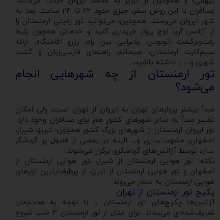
بیهقی) و همچنین از تبریز به مقصد ایروان حرکت می‌کنند.
مسافران با این روش سفر، چیزی حدود ۲۲ تا ۲۴ ساعت بعد به
شهر ایروان می‌رسند. همچنین، می‌توانید تور زمینی ارمنستان را
از آژانس آریا اوج پرواز خریداری کنید و خدماتی همچون بلیط
رفت‌وبرگشت اتوبوس، پذیرایی بین راه، رزرو اقامتگاه، ارائه
سیم‌کارت ارمنستان، صبحانه، راهنمای فارسی‌زبان و گشت
شهری و... را داشته باشید.
تور ارمنستان از چه شهرهایی انجام
می‌شود؟
مبدأ بیشتر پروازهای تهران به ایروان از تهران است، ولی امکان
تغییر مبدأ به سایر شهرهای کشور هم برای مسافران وجود دارد.
تور ایروان ارمنستان از شهرهای بزرگ کشور همچون: تبریز، شیراز،
اصفهان، مشهد، ساری و... البته در بعضی از فصول پر گردشگر
سال، توسط آژانس‌های گردشگری برگزار می‌شوند.
نکته: تور هوایی ارمنستان از شیراز، تور هوایی ارمنستان از
اصفهان و تور هوایی ارمنستان از تبریز، از پرطرفدارترین تورهای
هوایی ارمنستان به شمار می‌روند.
پکیج تور ارمنستان از تهران
آژانس‌ها پکیج‌های تور ارمنستان را با توجه به مدت‌زمان
تعریف‌شده‌ای می‌بندند. برای مثال از تور ارمنستان ۳ شب شروع