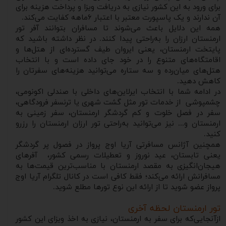
برای ورود به این کشور نیازی به دریافت ویزا و پرداخت هزینه برای
آن ندارند و یک پاسپورت معتبر با اعتبار ۶ماهه کفایت می‌کند.
همه این دلایل باعث می‌شوند تا مسافران بتوانند آفر تور
ارمنستان ارزان را به‌راحتی پیدا کنند. در نظر داشته باشید که
پایتخت ارمنستان، یعنی ایروان طیف گسترده‌ای از هتل‌ها و
اقامتگاه‌های متنوع را در خود جای ‌داده است و با انتخاب
هتل‌های میان‌رده و سه ستاره می‌توانید هزینه‌های سفرتان را
کاهش دهید.
در ادامه شما با انتخاب ایرلاین‌های داخلی با صندلی اکونومی،
چشمپوشی از خدمات تور مثل گشت شهری یا ترنسفر فرودگاهی،
سفر در فصل خلوت و کم گردشگر ارمنستان، سفر زمینی به
ارمنستان و... نیز می‌توانید به‌راحتی تور ارزان ارمنستان را رزرو
کنید.
همچنین آژانس مسافرتی آریا اوج پرواز در فصول پر گردشگر
یعنی تابستان، عید نوروز و تعطیلات رسمی کشور، آفرهای
هیجان‌انگیزی به مقصد ارمنستان با مناسب‌ترین قیمت‌ها به
مسافرانش ارائه می‌کند؛ فقط کافی است در کانال تلگرام آریا اوج
پرواز عضو شوید تا از ارائه این نوع تورها مطلع شوید.
تور ارمنستان لحظه آخری
ازآنجایی‌که برای سفر به ارمنستان، نیازی به اخذ ویزای این کشور