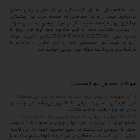
شما علاقه‌مندان به تور ارمنستان، در کوتاه‌ترین زمان ممکن
می‌توانید جهت رزرو تور مسافرتی به صفحه خرید تور ارمنستان
آریا اوج پرواز مراجعه نمایید. اگر در مورد تورهای ارمنستان سؤال
یا ابهامی داشتید، حتماً با تیم مشاوره سفر آریا اوج پرواز با
شماره تلفن 02632255012-02634005160تماس بگیرید. مرحله
رزرو یا
خرید تور ارمنستان
شما با این تماس و مشاوره با
کارشناسان و پرداخت تعرفه تور، نهایی خواهد شد.
سوالات متداول تور ارمنستان
1- آیا شهروندان ایرانی برای سفر به ارمنستان ویزا می‌خواهند؟
خیر؛ دارندگان پاسپورت ایرانی تا 90 روز می‌توانند در ارمنستان
بدون اخذ ویزا اقامت داشته باشند.
2- فاصله تهران تا ایروان به صورت زمینی چند ساعت است؟
فاصله تهران تا ایروان در تور ایروان چیزی در حدود 1208 کیلومتر
است؛ با اتوبوس 22 ساعت در مسیر هستید. البته به این فاصله
زمانی، 2 الی 3 ساعت معطلی در مرز و چند توقف نیم ساعته را