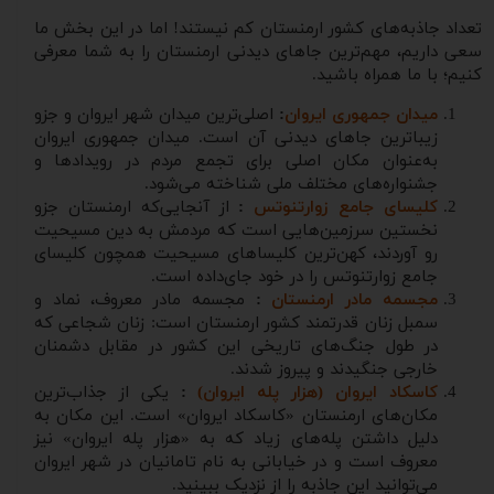
تعداد جاذبه‌های کشور ارمنستان کم نیستند! اما در این بخش ما
سعی داریم، مهم‌ترین جاهای دیدنی ارمنستان را به شما معرفی
کنیم؛ با ما همراه باشید.
میدان جمهوری ایروان
:
اصلی‌ترین میدان شهر ایروان و جزو
زیباترین جاهای دیدنی آن است. میدان جمهوری ایروان
به‌عنوان مکان اصلی برای تجمع مردم در رویدادها و
جشنواره‌های مختلف ملی شناخته می‌شود.
کلیسای جامع زوارتنوتس
:
از آنجایی‌که ارمنستان جزو
نخستین سرزمین‌هایی است که مردمش به دین مسیحیت
رو آوردند، کهن‌ترین کلیساهای مسیحیت همچون کلیسای
جامع زوارتنوتس را در خود جای‌داده است.
مجسمه مادر ارمنستان
:
مجسمه مادر معروف، نماد و
سمبل زنان قدرتمند کشور ارمنستان است: زنان شجاعی که
در طول جنگ‌های تاریخی این کشور در مقابل دشمنان
خارجی جنگیدند و پیروز شدند.
کاسکاد ایروان (هزار پله ایروان)
:
یکی از جذاب‌ترین
مکان‌های ارمنستان «کاسکاد ایروان» است. این مکان به
دلیل داشتن پله‌های زیاد که به «هزار پله ایروان» نیز
معروف است و در خیابانی به نام تامانیان در شهر ایروان
می‌توانید این جاذبه را از نزدیک ببینید.