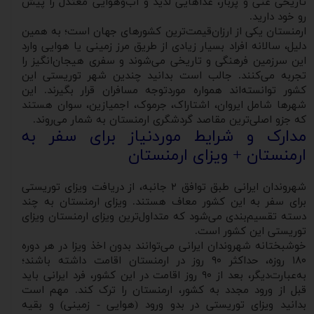
تاریخی غنی و پربار، غذاهایی لذیذ و آب‌وهوایی معتدل را پیش
رو خود دارید.
ارمنستان یکی از ارزان‌قیمت‌ترین کشورهای جهان است؛ به همین
دلیل، سالانه افراد بسیار زیادی از طریق مرز زمینی یا هوایی وارد
این سرزمین فرهنگی و تاریخی می‌شوند و سفری هیجان‌انگیز را
تجربه می‌کنند. جالب است بدانید چندین شهر توریستی این
کشور توانسته‌اند همواره موردتوجه مسافران قرار بگیرند. این
شهرها شامل ایروان، اشتاراک، جرموک، اجمیازین، سوان هستند
که جزو اصلی‌ترین مقاصد گردشگری ارمنستان به شمار می‌روند.
مدارک و شرایط موردنیاز برای سفر به
ارمنستان + ویزای ارمنستان
شهروندان ایرانی طبق توافق ۲ جانبه، از دریافت ویزای توریستی
برای سفر به این کشور معاف هستند. ویزای ارمنستان به چند
دسته تقسیم‌بندی می‌شود که متداول‌ترین ویزای ارمنستان ویزای
توریستی این کشور است.
خوشبختانه شهروندان ایرانی می‌توانند بدون اخذ ویزا در هر دوره
۱۸۰ روزه، حداکثر ۹۰ روز در ارمنستان اقامت داشته باشند؛
به‌عبارت‌دیگر، بعد از ۹۰ روز اقامت در این کشور، فرد ایرانی باید
قبل از ورود مجدد به کشور، ارمنستان را ترک کند. مهم است
بدانید ویزای توریستی در بدو ورود (هوایی - زمینی) و بقیه