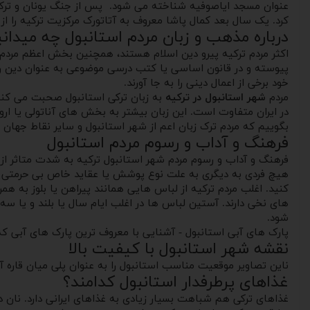
کرد. یک سال بعد کمال پاشا معروف به آتاتورک مرکزیت ترکیه را از قسطنطنیه به آنکارا منتقل کرد. نام اس
درباره مذهب و زبان مردم استانبول چه میدانی
اکثر مردم ترکیه پیرو دین اسلام هستند، همچنین بخش اعظم مرد
پیوسته و در قانون اساسی یا کتب درسی موضوعی به عنوان دین رسمی
خود برخی از اعمال دینی را به جا آورند.
مردم
شهر استانبول در ترکیه
به زبان ترکی استانبول صحبت می کنند.
در ایران متفاوت است. این زبان بیشتر به بخش های آناتولی یا ا
بگوییم که مردم ترک زبان اعم از شهر استانبول و سایر نقاط جهان 
فرهنگ و آداب و رسوم مردم استانبول
فرهنگ و آداب و رسوم مردم شهر استانبول ترکیه به شدت متاثر از 
هیچ فردی به دیگری به علت نوع پوشش یا عقاید خاص بی حرمتی نمی
کنید. اغلب مردم ترکیه از لباس هایی همانند پیراهن یا بلوز به 
های نخی دارند. آستین لباس ها در اغلب ایام سال یا بلند و یا سه
شود.
پارک های آبی استانبول - آشنایی با معروف ترین پارک های آبی که 
نقشه شهر استانبول با کیفیت بالا
ناین تصاویر موقعیت مناسب استانبول را به عنوان پلی میان قاره آ
غذاهای پرطرفدار استانبول کدامند؟
غذاهای ترکی هم شباهت بسیار زیادی به غذاهای ایرانی دارد. نان