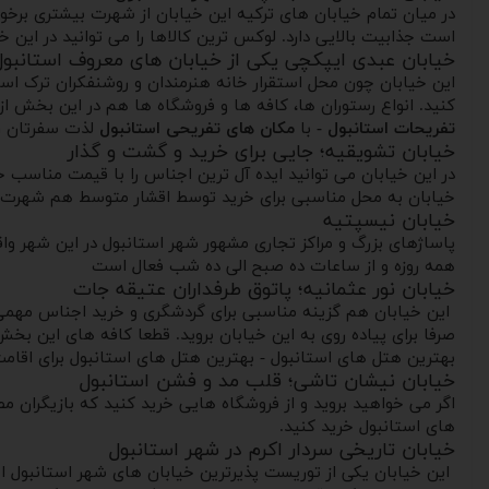
در میان تمام خیابان های ترکیه این خیابان از شهرت بیشتری برخو
است جذابیت بالایی دارد. لوکس ترین کالاها را می توانید در این خیا
خیابان عبدی ایپکچی یکی از خیابان های معروف استانبول
این خیابان چون محل استقرار خانه هنرمندان و روشنفکران ترک است
کنید. انواع رستوران ها، کافه ها و فروشگاه ها هم در این بخش از 
تفریحات استانبول -
با
مکان های تفریحی استانبول
لذت سفرتان ر
خیابان تشویقیه؛ جایی برای خرید و گشت و گذار
در این خیابان می توانید ایده آل ترین اجناس را با قیمت مناسب خر
خیابان به محل مناسبی برای خرید توسط اقشار متوسط هم شهرت د
خیابان نیسپتیه
همه روزه و از ساعات ده صبح الی ده شب فعال است
خیابان نور عثمانیه؛ پاتوق طرفداران عتیقه جات
این خیابان هم گزینه مناسبی برای گردشگری و خرید اجناس مهمی هم
صرفا برای پیاده روی به این خیابان بروید. قطعا کافه های این بخش
بهترین هتل های استانبول - بهترین هتل های استانبول برای اقام
خیابان نیشان تاشی؛ قلب مد و فشن استانبول
اگر می خواهید بروید و از فروشگاه هایی خرید کنید که بازیگران مط
های استانبول خرید کنید.
خیابان تاریخی سردار اکرم در شهر استانبول
این خیابان یکی از توریست پذیرترین خیابان های شهر استانبول