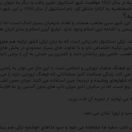
عنوان مسجد ایاصوفیه شناخته می شود. پس از جنگ یونان و ترکیه در سال 1922 موقعیت شهر
تانبول از سال 1930 بر این شهر نهاده شد و دیگر از نام قسطنطنیه استفاده نمی شود.
د؟
م این شهر سنی مذهب هستند و تعداد شیعیان بسیار اندک است، اما ن
 یا اشاعه دین اسلام وجود ندارد. تبلیغ آیین اسلام و سایر ادیان ه
 ترکی استانبول نام زبانی است که به زبان ترکی کشور ترکیه هم معروف 
روپایی ترکیه اختصاص دارد و با تفاوت های بسیار محدودی در بخش های
تعصب خاصی روی زبانشان دارند و کمترین بی حرمتی به آن را برنمی تابند
دو فرهنگ متضاد اروپایی و اسلامی است با این حال می توان به راحتی س
 کند. زندگی مسالمت آمیز مسلمانانی که فرهنگ اروپایی دارند را می ت
همراه شلوارهای پوشیده و ترجیحا جین استفاده می کنند. مردان مسن اغل
 ربع است، اما در سالیان اخیر میزان تاپ های بدون آستین رو به افزای
می توانید از تجربه آن لذت ببرید.
سیا و اروپا نشان می دهد.
 در اغلب سفره ها مشاهده می شود و سرو غذاهای خوشمزه ترکی هم بیشت