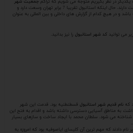
 یکدیگر در نظر بگیریم متوجه می شویم که تراکم
جمعیت شهر
بسیار کمتر از تهران است. تهران تقریبا 700 کیلومتر مربع مساحت دارد و در این میزان از وسعت چیزی در حدود 9 میلیون نفر سکونت دارند. حال اینکه استانبول تقریبا 7 برابر تهران وسعت دارد و
اشد و در هیچ کدام از گزارش های داخلی و بین المللی به عنوان
یر می توانید
کد شهر استانبول
را نیز بدانید.
د که
نام قدیم شهر استانبول
قسطنطنیه بود. قدمت این شهر
ن شهر قصد داشت به مناطق آسیایی دسترسی داشته باشد و اقدام به فتح این
ن محمد دوم شناخته می شود. سلطان محمد با ایجاد ساخت و سازهای بسیار
نام دادند که مهم ترین آن کلیسای ایاصوفیه بود که امروزه به