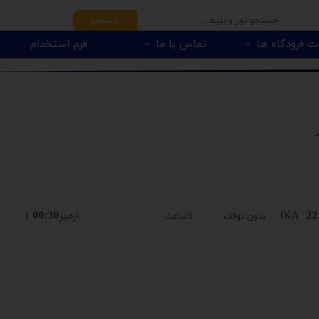
جستجو
ت فرودگاه ها
تماس با ما
فرم استخدام
22
IKA
ازمیر
00:30
)
بدون توقف 3ساعت