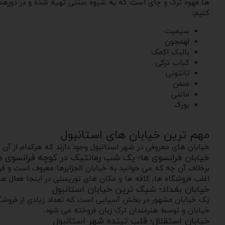
ها قهوه ترک و چای است که به شیوه سنتی تهیه شده و در دورهمی 
کنیم:
سیمیت
لهمجون
بالیک اکمک
کباب ترکی
تانتونی
منمن
مانتی
بورک
مهم ترین خیابان های استانبول
خیابان های معروفی در شهر استانبول وجود دارند که هرکدام از آن
خیابان فرانسوی ها؛ یک شب رمانتیک در کوچه فرانسوی ه
برخلاف آن چه که می خوانید به خیابان الجزایرها معروف است و قرا
اغلب فروشگاه ها، کافه ها و مکان های توریستی در اینجا فعال هستند و فعالیت خو
خیابان بغداد؛ شیک ترین خیابان استانبول
یک خیابان مشهور در بخش آسیایی است که تعداد زیادی از فروشگاه
خیابان و توسط هنرمندان ترک زبان فروخته می شود.
خیابان استقلال؛ قلب تپنده شهر استانبول