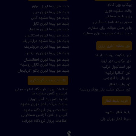
پیکاپ ویزا کانادا
بلیط هواپیما اربیل عراق
وقت سفارت فوری
بلیط هواپیما تهران دبی
رزرو بلیط سفارتی
بلیط هواپیما مشهد کابل
صدور بیمه نامه مسافرتی
بلیط هواپیما تهران کابل
واچر هتل موقت برای سفارت
بلیط هواپیما تهران قندهار
بلیط موقت هواپیما برای سفارت
بلیط هواپیما تهران استانبول
بلیط هواپیما مشهد مزارشریف
تور لحظه آخری ارزان
بلیط هواپیما تهران مزارشریف
بلیط هواپیما تهران رم ایتالیا
تور بانکوک پوکت تایلند
بلیط هواپیما تهران افغانستان
تور ترکیبی دور اروپا
بلیط هواپیما تهران کازان روسیه
تور استانبول ترکیه
بلیط هواپیما تهران باکو آذربایجان
تور آنتالیا ترکیه
تور وان با اتوبوس
اطلاعات مفید گردشگری
تور وان با قطار
اطلاعات پرواز فرودگاه امام خمینی
تور مسکو سنت پترزبورگ روسیه
آدرس و تلفن سفارت ها
شماره تلفن راه آهن تهران
خرید بلیط قطار
ساعت حرکت قطار تهران مشهد
اطلاعات پرواز فرودگاه مشهد
بلیط قطار مشهد
آدرس و تلفن آژانس مسافرتی
بلیط قطار تهران وان
اطلاعات پرواز فرودگاه مهرآباد