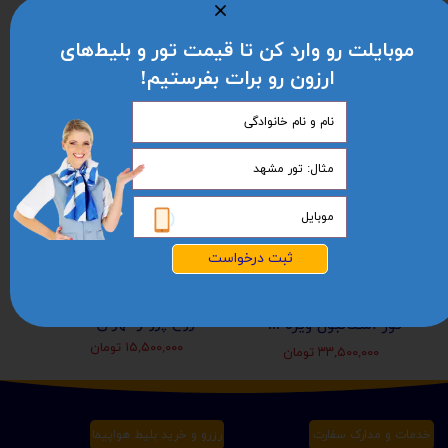
موبایلت رو وارد کن تا قیمت تور و بلیط‌های
ارزون رو برات بفرستیم!
ثبت درخواست
شروع پرواز تهران افغانستان (کابل-مزارشریف-هرات-قندهار)
تور استانبول ویژه عید نوروز 1405 | مجری مستقیم ✈️
۱۵,۵۰۰,۰۰۰ تومان
۳۳,۵۰۰,۰۰۰ تومان
خدمات و مدارک سفارت
رزرو و خرید بلیط هواپیما