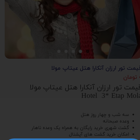
یمت تور ارزان آنکارا هتل عیتاپ مولا
ان
یمت تور ارزان آنکارا هتل عیتاپ مولا
Hotel 3* Etap Mol
سه شب و چهار روز هتل
وعده صبحانه
گشت شهری خرید رایگان به همراه یک وعده ناهار
امکان خرید گشت های آپشنال