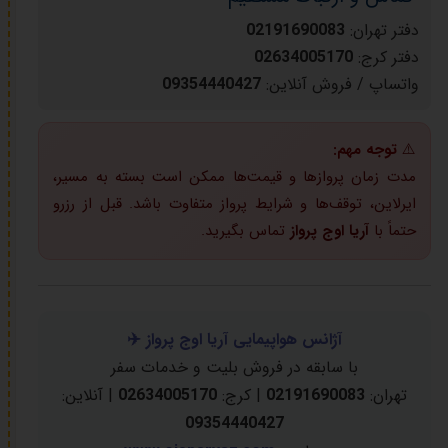
دفتر تهران:
02191690083
دفتر کرج:
02634005170
واتساپ / فروش آنلاین:
09354440427
⚠️
توجه مهم:
مدت زمان پروازها و قیمت‌ها ممکن است بسته به مسیر،
ایرلاین، توقف‌ها و شرایط پرواز متفاوت باشد. قبل از رزرو
حتماً با
آریا اوج پرواز
تماس بگیرید.
آژانس هواپیمایی آریا اوج پرواز ✈️
با سابقه در فروش بلیت و خدمات سفر
تهران:
02191690083
| کرج:
02634005170
| آنلاین:
09354440427