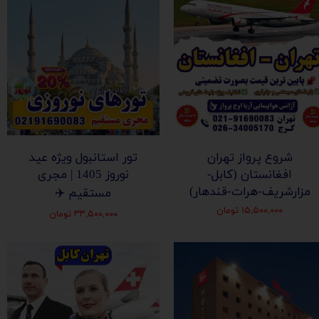
شروع پرواز تهران
تور استانبول ویژه عید
افغانستان (کابل-
نوروز 1405 | مجری
مزارشریف-هرات-قندهار)
مستقیم ✈️
۱۵,۵۰۰,۰۰۰ تومان
۳۳,۵۰۰,۰۰۰ تومان