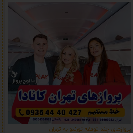
پروازهای چند توقفه تورنتو به تهران