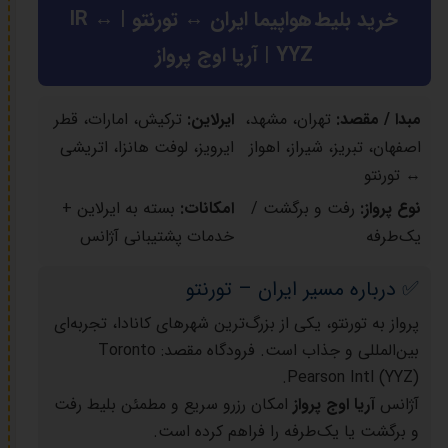
خرید بلیط هواپیما ایران ↔ تورنتو | IR ↔
YYZ | آریا اوج پرواز
مبدا / مقصد:
تهران، مشهد،
ایرلاین:
ترکیش، امارات، قطر
اصفهان، تبریز، شیراز، اهواز
ایرویز، لوفت هانزا، اتریشی
↔ تورنتو
نوع پرواز:
رفت و برگشت /
امکانات:
بسته به ایرلاین +
یک‌طرفه
خدمات پشتیبانی آژانس
✅ درباره مسیر ایران – تورنتو
پرواز به تورنتو، یکی از بزرگ‌ترین شهرهای کانادا، تجربه‌ای
بین‌المللی و جذاب است. فرودگاه مقصد: Toronto
Pearson Intl (YYZ).
آژانس
آریا اوج پرواز
امکان رزرو سریع و مطمئن بلیط رفت
و برگشت یا یک‌طرفه را فراهم کرده است.