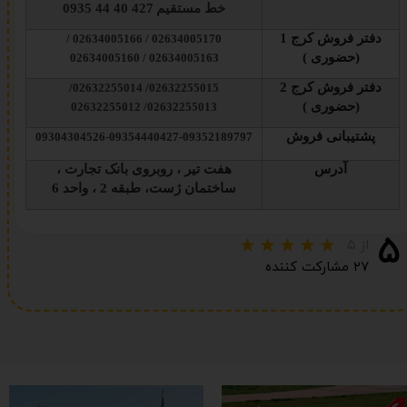
خط مستقیم
427 40 44 0935
دفتر فروش کرج 1
02634005170 / 02634005166 /
(حضوری )
02634005163 / 02634005160
دفتر فروش کرج 2
02632255015/ 02632255014/
(حضوری )
02632255013/ 02632255012
پشتیبانی فروش
09304304526-09354440427-09352189797
آدرس
هفت تیر ، روبروی بانک تجارت ،
ساختمان ژست، طبقه 2 ، واحد 6
۵
از ۵
۲۷ مشارکت کننده