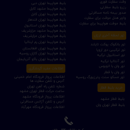
وقت سفارت فوری
بلیط هواپیما تهران دبی
رزرو بلیط سفارتی
بلیط هواپیما مشهد کابل
صدور بیمه نامه مسافرتی
بلیط هواپیما تهران کابل
واچر هتل موقت برای سفارت
بلیط هواپیما تهران قندهار
بلیط موقت هواپیما برای سفارت
بلیط هواپیما تهران استانبول
بلیط هواپیما مشهد مزارشریف
تور لحظه آخری ارزان
بلیط هواپیما تهران مزارشریف
بلیط هواپیما تهران رم ایتالیا
تور بانکوک پوکت تایلند
بلیط هواپیما تهران افغانستان
تور ترکیبی دور اروپا
بلیط هواپیما تهران کازان روسیه
تور استانبول ترکیه
بلیط هواپیما تهران باکو آذربایجان
تور آنتالیا ترکیه
تور وان با اتوبوس
اطلاعات مفید گردشگری
تور وان با قطار
اطلاعات پرواز فرودگاه امام خمینی
تور مسکو سنت پترزبورگ روسیه
آدرس و تلفن سفارت ها
شماره تلفن راه آهن تهران
خرید بلیط قطار
ساعت حرکت قطار تهران مشهد
اطلاعات پرواز فرودگاه مشهد
بلیط قطار مشهد
آدرس و تلفن آژانس مسافرتی
بلیط قطار تهران وان
اطلاعات پرواز فرودگاه مهرآباد