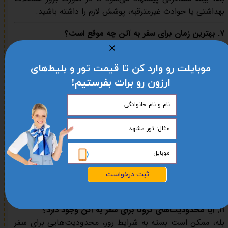
بهداشتی یا حوادث غیرمترقبه، پوشش لازم را داشته باشید.
۷. بهترین زمان برای سفر به آتن چه موقع است؟
بهترین زمان برای سفر به آتن
فصل بهار (مارس تا مه)
و
پاییز
(سپتامبر تا نوامبر)
است که هوا معتدل و دلپذیر است.
موبایلت رو وارد کن تا قیمت تور و بلیط‌های
۸. واحد پول آتن چیست؟
ارزون رو برات بفرستیم!
واحد پول آتن
یورو (EUR)
است.
۹. آیا در آتن از کارت اعتباری استفاده می‌شود؟
بله، در بیشتر فروشگاه‌ها و رستوران‌های آتن، کارت‌های اعتباری
معتبر پذیرفته می‌شوند.
۱۰. آیا می‌توانم بلیط هواپیما به آتن را آنلاین خریداری کنم؟
بله، شما می‌توانید بلیط هواپیما به آتن را از طریق
آریا اوج پرواز
ثبت درخواست
به راحتی و آنلاین خریداری کنید.
۱۱. آیا محدودیت‌های کرونا برای سفر به آتن وجود دارد؟
بله، ممکن است بسته به شرایط روز، محدودیت‌هایی برای سفر